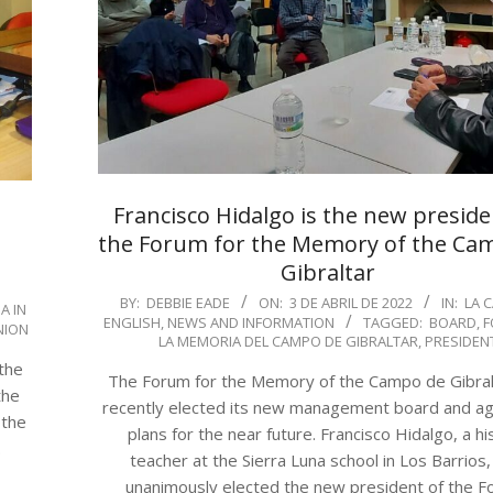
Francisco Hidalgo is the new preside
the Forum for the Memory of the Ca
Gibraltar
2022-
BY:
DEBBIE EADE
ON:
3 DE ABRIL DE 2022
IN:
LA C
A IN
ENGLISH
,
NEWS AND INFORMATION
TAGGED:
BOARD
,
F
04-
NION
LA MEMORIA DEL CAMPO DE GIBRALTAR
,
PRESIDEN
03
 the
The Forum for the Memory of the Campo de Gibral
the
recently elected its new management board and ag
 the
plans for the near future. Francisco Hidalgo, a hi
.
teacher at the Sierra Luna school in Los Barrios
unanimously elected the new president of the F