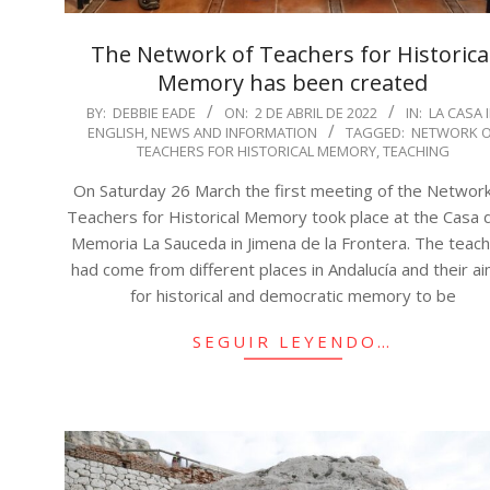
The Network of Teachers for Historica
Memory has been created
2022-
BY:
DEBBIE EADE
ON:
2 DE ABRIL DE 2022
IN:
LA CASA 
ENGLISH
,
NEWS AND INFORMATION
TAGGED:
NETWORK O
04-
TEACHERS FOR HISTORICAL MEMORY
,
TEACHING
02
On Saturday 26 March the first meeting of the Network
Teachers for Historical Memory took place at the Casa d
Memoria La Sauceda in Jimena de la Frontera. The teac
had come from different places in Andalucía and their ai
for historical and democratic memory to be
SEGUIR LEYENDO…