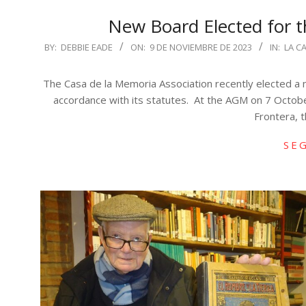
New Board Elected for t
2023-
BY:
DEBBIE EADE
ON:
9 DE NOVIEMBRE DE 2023
IN:
LA C
11-
09
The Casa de la Memoria Association recently elected 
accordance with its statutes. At the AGM on 7 Octobe
Frontera, 
SE