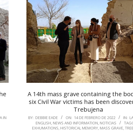
the
A 14th mass grave containing the bod
six Civil War victims has been discove
Trebujena
2022-
A IN
BY:
DEBBIE EADE
ON:
14 DE FEBRERO DE 2022
IN:
L
ENGLISH
,
NEWS AND INFORMATION
,
NOTICIAS
TAG
02-
EXHUMATIONS
,
HISTORICAL MEMORY
,
MASS GRAVE
,
TRE
14