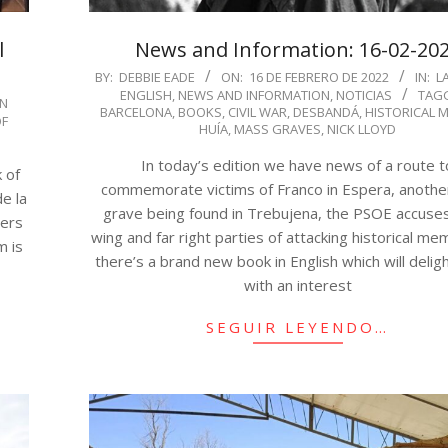
l
News and Information: 16-02-20
2022-
BY:
DEBBIE EADE
ON:
16 DE FEBRERO DE 2022
IN:
L
ENGLISH
,
NEWS AND INFORMATION
,
NOTICIAS
TAG
02-
IN
BARCELONA
,
BOOKS
,
CIVIL WAR
,
DESBANDÁ
,
HISTORICAL 
F
16
HUÍA
,
MASS GRAVES
,
NICK LLOYD
In today’s edition we have news of a route t
 of
commemorate victims of Franco in Espera, anoth
e la
grave being found in Trebujena, the PSOE accuses
hers
wing and far right parties of attacking historical m
m is
there’s a brand new book in English which will delig
with an interest
SEGUIR LEYENDO…