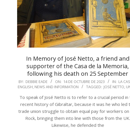
In Memory of José Netto, a friend and
supporter of the Casa de la Memoria,
following his death on 25 September
2023-
BY:
DEBBIE EADE
ON:
14 DE OCTUBRE DE 2023
IN:
LA CAS
ENGLISH
,
NEWS AND INFORMATION
TAGGED:
JOSÉ NETTO
,
U
10-
14
To speak of José Netto is to refer to a crucial period in
recent history of Gibraltar, because it was he who led 
trade union struggle to obtain equal pay for workers on
Rock, bringing them into line with those from the UK
Likewise, he defended the