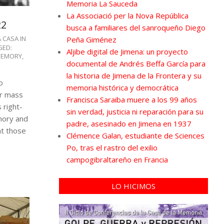
Memoria La Sauceda
La Associació per la Nova República
22
busca a familiares del sanroqueño Diego
A CASA IN
Peña Giménez
GED:
Aljibe digital de Jimena: un proyecto
MEMORY
,
documental de Andrés Beffa García para
la historia de Jimena de la Frontera y su
o
memoria histórica y democrática
er mass
Francisca Saraiba muere a los 99 años
 right-
sin verdad, justicia ni reparación para su
emory and
padre, asesinado en Jimena en 1937
ht those
Clémence Galan, estudiante de Sciences
Po, tras el rastro del exilio
campogibraltareño en Francia
LO HICIMOS