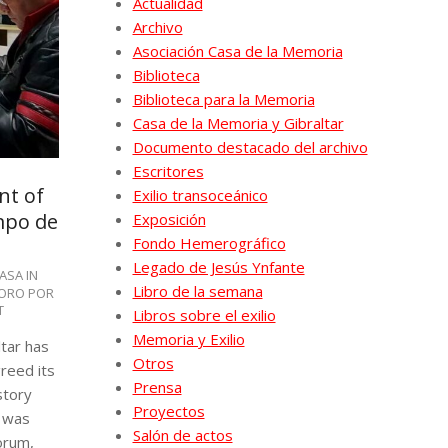
Actualidad
Archivo
Asociación Casa de la Memoria
Biblioteca
Biblioteca para la Memoria
Casa de la Memoria y Gibraltar
Documento destacado del archivo
Escritores
nt of
Exilio transoceánico
mpo de
Exposición
Fondo Hemerográfico
Legado de Jesús Ynfante
ASA IN
Libro de la semana
ORO POR
T
Libros sobre el exilio
Memoria y Exilio
tar has
Otros
reed its
Prensa
story
Proyectos
, was
Salón de actos
orum,