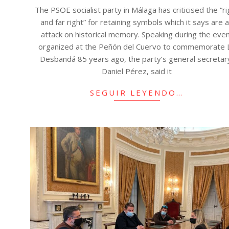
The PSOE socialist party in Málaga has criticised the “ri
and far right” for retaining symbols which it says are 
attack on historical memory. Speaking during the eve
organized at the Peñón del Cuervo to commemorate 
Desbandá 85 years ago, the party’s general secretar
Daniel Pérez, said it
SEGUIR LEYENDO…