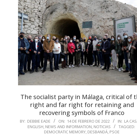
The socialist party in Málaga, critical of 
right and far right for retaining and
recovering symbols of Franco
2022-
BY:
DEBBIE EADE
ON:
14 DE FEBRERO DE 2022
IN:
LA CAS
ENGLISH
,
NEWS AND INFORMATION
,
NOTICIAS
TAGGED:
02-
DEMOCRATIC MEMORY
,
DESBANDÁ
,
PSOE
14