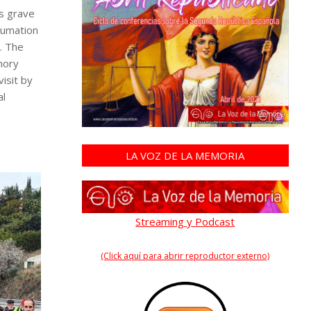
s grave
humation
. The
mory
visit by
al
LA VOZ DE LA MEMORIA
Streaming y Podcast
(Click aquí para abrir reproductor externo)