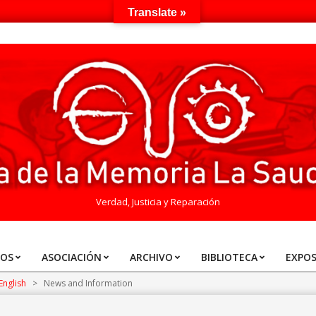
Translate »
Verdad, Justicia y Reparación
TOS
ASOCIACIÓN
ARCHIVO
BIBLIOTECA
EXPOS
English
>
News and Information