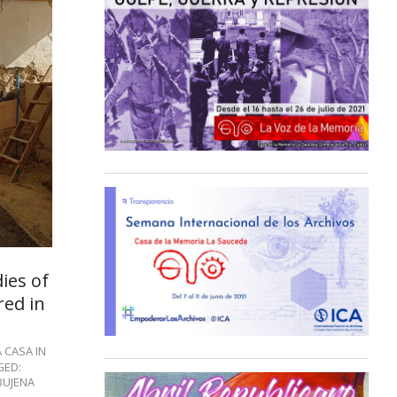
ies of
red in
A CASA IN
GED:
BUJENA