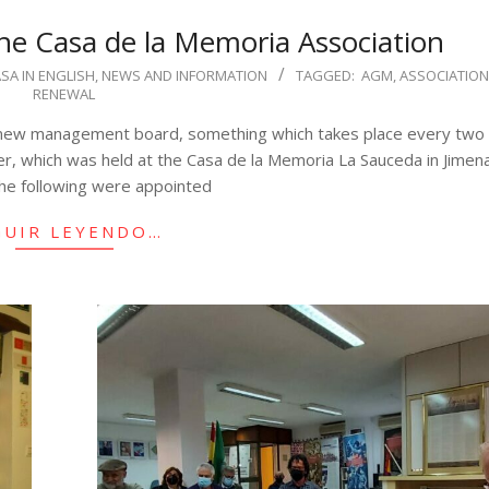
he Casa de la Memoria Association
ASA IN ENGLISH
,
NEWS AND INFORMATION
TAGGED:
AGM
,
ASSOCIATIO
RENEWAL
a new management board, something which takes place every two 
r, which was held at the Casa de la Memoria La Sauceda in Jimena
the following were appointed
GUIR LEYENDO…