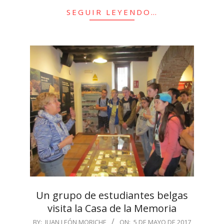
SEGUIR LEYENDO…
Un grupo de estudiantes belgas
visita la Casa de la Memoria
2017-
BY:
JUAN LEÓN MORICHE
ON:
5 DE MAYO DE 2017