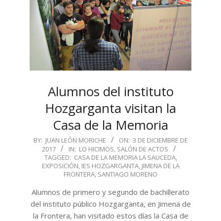
Alumnos del instituto
Hozgarganta visitan la
Casa de la Memoria
2017-
BY:
JUAN LEÓN MORICHE
ON:
3 DE DICIEMBRE DE
2017
IN:
LO HICIMOS
,
SALÓN DE ACTOS
12-
TAGGED:
CASA DE LA MEMORIA LA SAUCEDA
,
03
EXPOSICIÓN
,
IES HOZGARGANTA
,
JIMENA DE LA
FRONTERA
,
SANTIAGO MORENO
Alumnos de primero y segundo de bachillerato
del instituto público Hozgarganta, en Jimena de
la Frontera, han visitado estos días la Casa de