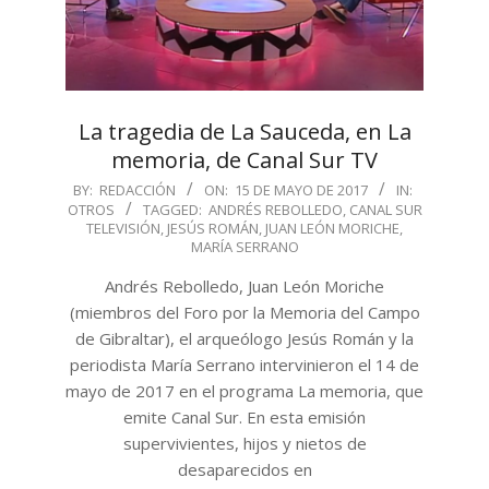
La tragedia de La Sauceda, en La
memoria, de Canal Sur TV
2017-
BY:
REDACCIÓN
ON:
15 DE MAYO DE 2017
IN:
OTROS
TAGGED:
ANDRÉS REBOLLEDO
,
CANAL SUR
05-
TELEVISIÓN
,
JESÚS ROMÁN
,
JUAN LEÓN MORICHE
,
15
MARÍA SERRANO
Andrés Rebolledo, Juan León Moriche
(miembros del Foro por la Memoria del Campo
de Gibraltar), el arqueólogo Jesús Román y la
periodista María Serrano intervinieron el 14 de
mayo de 2017 en el programa La memoria, que
emite Canal Sur. En esta emisión
supervivientes, hijos y nietos de
desaparecidos en