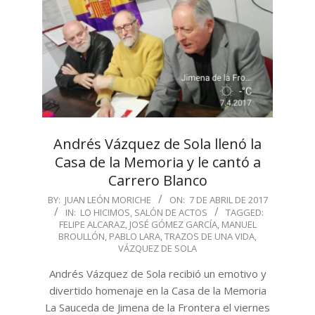
Andrés Vázquez de Sola llenó la
Casa de la Memoria y le cantó a
Carrero Blanco
2017-
BY:
JUAN LEÓN MORICHE
ON:
7 DE ABRIL DE 2017
IN:
LO HICIMOS
,
SALÓN DE ACTOS
TAGGED:
04-
FELIPE ALCARAZ
,
JOSÉ GÓMEZ GARCÍA
,
MANUEL
07
BROULLÓN
,
PABLO LARA
,
TRAZOS DE UNA VIDA
,
VÁZQUEZ DE SOLA
Andrés Vázquez de Sola recibió un emotivo y
divertido homenaje en la Casa de la Memoria
La Sauceda de Jimena de la Frontera el viernes