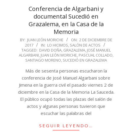
Conferencia de Algarbani y
documental Sucedió en
Grazalema, en la Casa de la
Memoria
2017-
BY:
JUAN LEÓN MORICHE
ON:
2 DE DICIEMBRE DE
2017
IN:
LO HICIMOS
,
SALÓN DE ACTOS
12-
TAGGED:
DAVID DOÑA
,
GRAZALEMA
,
JOSÉ MANUEL
02
ALGARBANI
,
JUAN LEÓN MORICHE
,
PASCUAL COLLADO
,
SANTIAGO MORENO
,
SUCEDIÓ EN GRAZALEMA
Más de sesenta personas escucharon la
conferencia de José Manuel Algarbani sobre
Jimena en la guerra civil el pasado viernes 2 de
diciembre en la Casa de la Memoria La Sauceda.
El público ocupó todas las plazas del salón de
actos y algunas personas tuvieron que
escuchar las palabras del
SEGUIR LEYENDO…