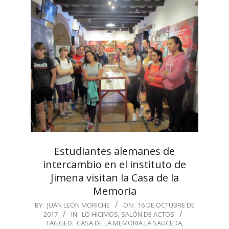
Estudiantes alemanes de
intercambio en el instituto de
Jimena visitan la Casa de la
Memoria
2017-
BY:
JUAN LEÓN MORICHE
ON:
16 DE OCTUBRE DE
2017
IN:
LO HICIMOS
,
SALÓN DE ACTOS
10-
TAGGED:
CASA DE LA MEMORIA LA SAUCEDA
,
16