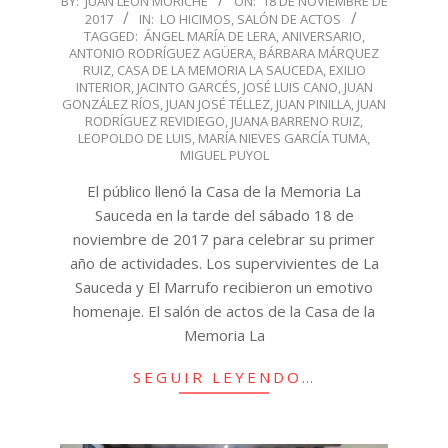
BY:
JUAN LEÓN MORICHE
ON:
18 DE NOVIEMBRE DE
2017
IN:
LO HICIMOS
,
SALÓN DE ACTOS
11-
TAGGED:
ÁNGEL MARÍA DE LERA
,
ANIVERSARIO
,
18
ANTONIO RODRÍGUEZ AGÜERA
,
BÁRBARA MÁRQUEZ
RUIZ
,
CASA DE LA MEMORIA LA SAUCEDA
,
EXILIO
INTERIOR
,
JACINTO GARCÉS
,
JOSÉ LUIS CANO
,
JUAN
GONZÁLEZ RÍOS
,
JUAN JOSÉ TÉLLEZ
,
JUAN PINILLA
,
JUAN
RODRÍGUEZ REVIDIEGO
,
JUANA BARRENO RUIZ
,
LEOPOLDO DE LUIS
,
MARÍA NIEVES GARCÍA TUMA
,
MIGUEL PUYOL
El público llenó la Casa de la Memoria La
Sauceda en la tarde del sábado 18 de
noviembre de 2017 para celebrar su primer
año de actividades. Los supervivientes de La
Sauceda y El Marrufo recibieron un emotivo
homenaje. El salón de actos de la Casa de la
Memoria La
SEGUIR LEYENDO…