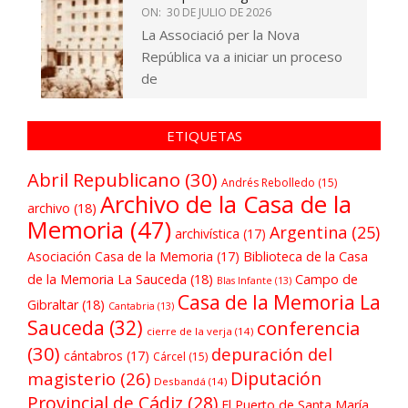
ON:
30 DE JULIO DE 2026
La Associació per la Nova
República va a iniciar un proceso
de
ETIQUETAS
Abril Republicano
(30)
Andrés Rebolledo
(15)
Archivo de la Casa de la
archivo
(18)
Memoria
(47)
Argentina
(25)
archivística
(17)
Asociación Casa de la Memoria
(17)
Biblioteca de la Casa
de la Memoria La Sauceda
(18)
Campo de
Blas Infante
(13)
Casa de la Memoria La
Gibraltar
(18)
Cantabria
(13)
Sauceda
(32)
conferencia
cierre de la verja
(14)
(30)
depuración del
cántabros
(17)
Cárcel
(15)
Diputación
magisterio
(26)
Desbandá
(14)
Provincial de Cádiz
(28)
El Puerto de Santa María