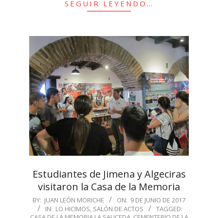
SEGUIR LEYENDO…
Estudiantes de Jimena y Algeciras
visitaron la Casa de la Memoria
2017-
BY:
JUAN LEÓN MORICHE
ON:
9 DE JUNIO DE 2017
IN:
LO HICIMOS
,
SALÓN DE ACTOS
TAGGED:
06-
CASA DE LA MEMORIA LA SAUCEDA
,
CEMENTERIO DE LA