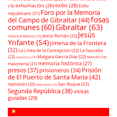
exilio
(28)
exhumación
(26)
Exilio
(18)
Foro por la Memoria
republicano
(21)
fosas
del Campo de Gibraltar
(44)
comunes
(60)
Gibraltar
(63)
Jesús
Jesús Román
(22)
Historical Memory
(15)
Ynfante
(54)
Jimena de la Frontera
(32)
La Línea de la Concepción
(22)
La Sauceda
(22)
Malgara García Díaz
(22)
Marrufo
(16)
maestros
(14)
memoria histórica
(27)
masonería
(21)
Prisión
presos
(37)
prisioneros
(34)
de El Puerto de Santa María
(42)
San Roque
(23)
represión
(20)
Repression
(13)
Segunda República
(38)
visitas
guiadas
(29)
FORO POR LA MEMORIA CAMPO DE GIBRALTAR