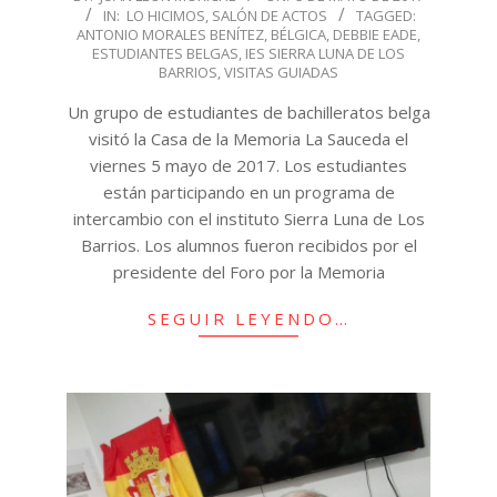
IN:
LO HICIMOS
,
SALÓN DE ACTOS
TAGGED:
05-
ANTONIO MORALES BENÍTEZ
,
BÉLGICA
,
DEBBIE EADE
,
05
ESTUDIANTES BELGAS
,
IES SIERRA LUNA DE LOS
BARRIOS
,
VISITAS GUIADAS
Un grupo de estudiantes de bachilleratos belga
visitó la Casa de la Memoria La Sauceda el
viernes 5 mayo de 2017. Los estudiantes
están participando en un programa de
intercambio con el instituto Sierra Luna de Los
Barrios. Los alumnos fueron recibidos por el
presidente del Foro por la Memoria
SEGUIR LEYENDO…