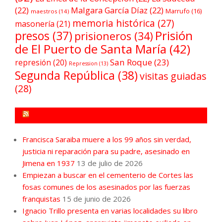
(22)
Malgara García Díaz
(22)
Marrufo
(16)
maestros
(14)
memoria histórica
(27)
masonería
(21)
Prisión
presos
(37)
prisioneros
(34)
de El Puerto de Santa María
(42)
San Roque
(23)
represión
(20)
Repression
(13)
Segunda República
(38)
visitas guiadas
(28)
FORO POR LA MEMORIA CAMPO DE GIBRALTAR
Francisca Saraiba muere a los 99 años sin verdad,
justicia ni reparación para su padre, asesinado en
Jimena en 1937
13 de julio de 2026
Empiezan a buscar en el cementerio de Cortes las
fosas comunes de los asesinados por las fuerzas
franquistas
15 de junio de 2026
Ignacio Trillo presenta en varias localidades su libro