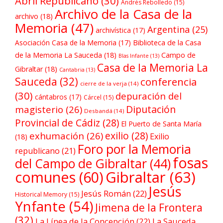
Abril Republicano
(30)
Andrés Rebolledo
(15)
Archivo de la Casa de la
archivo
(18)
Memoria
(47)
Argentina
(25)
archivística
(17)
Asociación Casa de la Memoria
(17)
Biblioteca de la Casa
de la Memoria La Sauceda
(18)
Campo de
Blas Infante
(13)
Casa de la Memoria La
Gibraltar
(18)
Cantabria
(13)
Sauceda
(32)
conferencia
cierre de la verja
(14)
(30)
depuración del
cántabros
(17)
Cárcel
(15)
Diputación
magisterio
(26)
Desbandá
(14)
Provincial de Cádiz
(28)
El Puerto de Santa María
exilio
(28)
exhumación
(26)
Exilio
(18)
Foro por la Memoria
republicano
(21)
fosas
del Campo de Gibraltar
(44)
comunes
(60)
Gibraltar
(63)
Jesús
Jesús Román
(22)
Historical Memory
(15)
Ynfante
(54)
Jimena de la Frontera
(32)
La Línea de la Concepción
(22)
La Sauceda