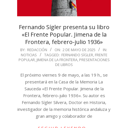
Fernando Sígler presenta su libro
«El Frente Popular. Jimena de la
Frontera, febrero-julio 1936»
2025-
BY:
REDACCIÓN
ON:
2 DE MAYO DE 2025
IN:
NOTICIAS
TAGGED:
FERNANDO SÍGLER
,
FRENTE
05-
POPULAR
,
JIMENA DE LA FRONTERA
,
PRESENTACIONES
02
DE LIBROS
El próximo viernes 9 de mayo, a las 19 h., se
presentará en la Casa de la Memoria La
Sauceda «El Frente Popular. Jimena de la
Frontera, febrero-julio 1936«. Su autor es
Fernando Sígler Silvera, Doctor en Historia,
investigador de la memoria histórica andaluza y
gran amigo y colaborador de