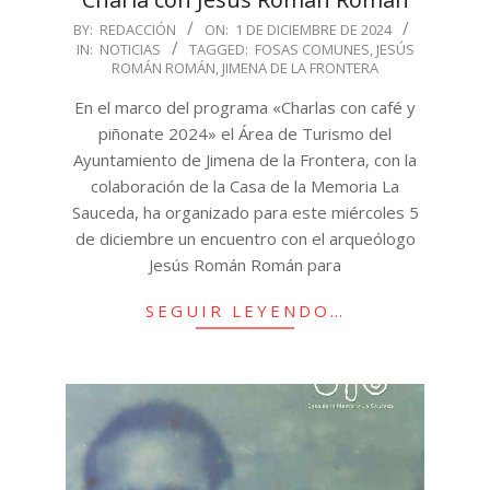
2024-
BY:
REDACCIÓN
ON:
1 DE DICIEMBRE DE 2024
IN:
NOTICIAS
TAGGED:
FOSAS COMUNES
,
JESÚS
12-
ROMÁN ROMÁN
,
JIMENA DE LA FRONTERA
01
En el marco del programa «Charlas con café y
piñonate 2024» el Área de Turismo del
Ayuntamiento de Jimena de la Frontera, con la
colaboración de la Casa de la Memoria La
Sauceda, ha organizado para este miércoles 5
de diciembre un encuentro con el arqueólogo
Jesús Román Román para
SEGUIR LEYENDO…