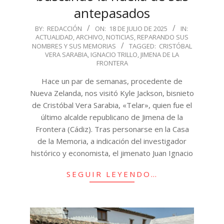
antepasados
2025-
BY:
REDACCIÓN
ON:
18 DE JULIO DE 2025
IN:
ACTUALIDAD
,
ARCHIVO
,
NOTICIAS
,
REPARANDO SUS
07-
NOMBRES Y SUS MEMORIAS
TAGGED:
CRISTÓBAL
18
VERA SARABIA
,
IGNACIO TRILLO
,
JIMENA DE LA
FRONTERA
Hace un par de semanas, procedente de
Nueva Zelanda, nos visitó Kyle Jackson, bisnieto
de Cristóbal Vera Sarabia, «Telar», quien fue el
último alcalde republicano de Jimena de la
Frontera (Cádiz). Tras personarse en la Casa
de la Memoria, a indicación del investigador
histórico y economista, el jimenato Juan Ignacio
SEGUIR LEYENDO…