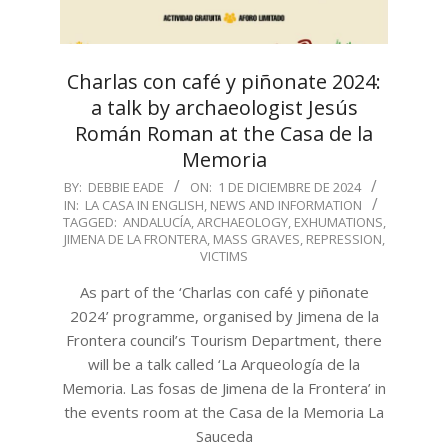
Charlas con café y piñonate 2024:
a talk by archaeologist Jesús
Román Roman at the Casa de la
Memoria
2024-
BY:
DEBBIE EADE
ON:
1 DE DICIEMBRE DE 2024
IN:
LA CASA IN ENGLISH
,
NEWS AND INFORMATION
12-
TAGGED:
ANDALUCÍA
,
ARCHAEOLOGY
,
EXHUMATIONS
,
01
JIMENA DE LA FRONTERA
,
MASS GRAVES
,
REPRESSION
,
VICTIMS
As part of the ‘Charlas con café y piñonate
2024’ programme, organised by Jimena de la
Frontera council’s Tourism Department, there
will be a talk called ‘La Arqueología de la
Memoria. Las fosas de Jimena de la Frontera’ in
the events room at the Casa de la Memoria La
Sauceda