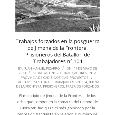
Trabajos forzados en la posguerra
de Jimena de la Frontera.
Prisioneros del Batallón de
Trabajadores nº 104
2023-
BY:
JUAN MANUEL PIZARRO
ON:
17 DE MAYO DE
2023
IN:
BATALLONES DE TRABAJADORES EN LA
05-
PROVINCIA DE CÁDIZ
,
NOTICIAS
,
PROYECTOS
17
TAGGED:
BATALLÓN DE TRABAJADORES Nº 104
,
JIMENA
DE LA FRONTERA
,
PRISIONEROS
,
TRABAJOS FORZADOS
El municipio de Jimena de la Frontera, de los
ocho que componen la comarca del Campo de
Gibraltar, fue quizá el más golpeado por la
represión franquista en relación al número de