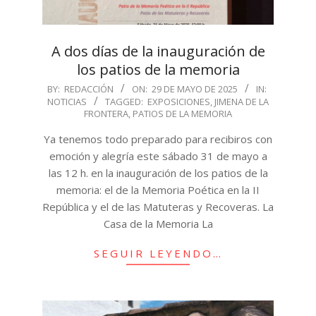
A dos días de la inauguración de
los patios de la memoria
2025-
BY:
REDACCIÓN
ON:
29 DE MAYO DE 2025
IN:
NOTICIAS
TAGGED:
EXPOSICIONES
,
JIMENA DE LA
05-
FRONTERA
,
PATIOS DE LA MEMORIA
29
Ya tenemos todo preparado para recibiros con
emoción y alegría este sábado 31 de mayo a
las 12 h. en la inauguración de los patios de la
memoria: el de la Memoria Poética en la II
República y el de las Matuteras y Recoveras. La
Casa de la Memoria La
SEGUIR LEYENDO…