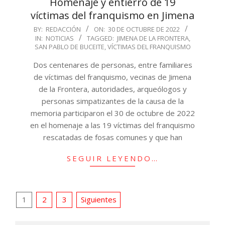
Homenaje y entierro de 19
víctimas del franquismo en Jimena
2022-
BY:
REDACCIÓN
ON:
30 DE OCTUBRE DE 2022
IN:
NOTICIAS
TAGGED:
JIMENA DE LA FRONTERA
,
10-
SAN PABLO DE BUCEITE
,
VÍCTIMAS DEL FRANQUISMO
30
Dos centenares de personas, entre familiares
de víctimas del franquismo, vecinas de Jimena
de la Frontera, autoridades, arqueólogos y
personas simpatizantes de la causa de la
memoria participaron el 30 de octubre de 2022
en el homenaje a las 19 víctimas del franquismo
rescatadas de fosas comunes y que han
SEGUIR LEYENDO…
Paginación
1
2
3
Siguientes
de