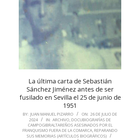
La última carta de Sebastián
Sánchez Jiménez antes de ser
fusilado en Sevilla el 25 de junio de
1951
2024-
BY:
JUAN MANUEL PIZARRO
ON:
26 DE JULIO DE
2024
IN:
ARCHIVO
,
DOCUBIOGRAFÍAS DE
07-
CAMPOGIBRALTAREÑOS ASESINADOS POR EL
26
FRANQUISMO FUERA DE LA COMARCA
,
REPARANDO
SUS MEMORIAS (ARTÍCULOS BIOGRÁFICOS)