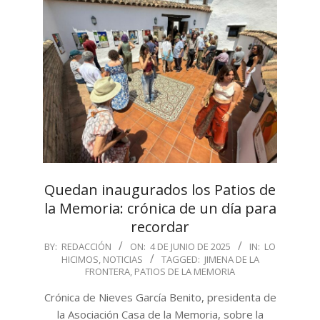
Quedan inaugurados los Patios de
la Memoria: crónica de un día para
recordar
2025-
BY:
REDACCIÓN
ON:
4 DE JUNIO DE 2025
IN:
LO
HICIMOS
,
NOTICIAS
TAGGED:
JIMENA DE LA
06-
FRONTERA
,
PATIOS DE LA MEMORIA
04
Crónica de Nieves García Benito, presidenta de
la Asociación Casa de la Memoria, sobre la