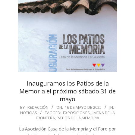
Inauguramos los Patios de la
Memoria el próximo sábado 31 de
mayo
2025-
BY:
REDACCIÓN
ON:
16 DE MAYO DE 2025
IN:
NOTICIAS
TAGGED:
EXPOSICIONES
,
JIMENA DE LA
05-
FRONTERA
,
PATIOS DE LA MEMORIA
16
La Asociación Casa de la Memoria y el Foro por