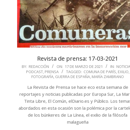
Revista de prensa: 17-03-2021
2021-
BY:
REDACCIÓN
ON:
17 DE MARZO DE 2021
IN:
NOTICI
PODCAST
,
PRENSA
TAGGED:
COMUNA DE PARÍS
,
EXILIO
,
03-
FOTOGRAFÍA
,
GUERRA DE ESPAÑA
,
MARÍA ZAMBRANO
17
La Revista de Prensa se hace eco esta semana de
reportajes y noticias publicadas por Europa Sur, La Mar
Tinta Libre, El Común, elDiario.es y Público. Los tema
abordados en esta ocasión son la polémica por la cartel
de los búnkeres de La Línea, el exilio de la filósofa
malagueña