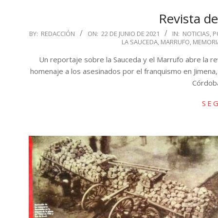
Revista d
2021-
BY:
REDACCIÓN
ON:
22 DE JUNIO DE 2021
IN:
NOTICIAS
,
P
LA SAUCEDA
,
MARRUFO
,
MEMORIA
06-
22
Un reportaje sobre la Sauceda y el Marrufo abre la r
homenaje a los asesinados por el franquismo en Jimena,
Córdoba 
SE