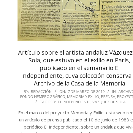
Artículo sobre el artista andaluz Vázquez
Sola, que estuvo en el exilio en París,
publicado en el semanario El
Independiente, cuya colección conserva 
Archivo de la Casa de la Memoria
2019-
BY:
REDACCIÓN
ON:
7 DE MARZO DE 2019
IN:
ARCHIV
FONDO HEMEROGRÁFICO
,
MEMORIA Y EXILIO
,
PRENSA
,
PROYEC
03-
TAGGED:
EL INDEPENDIENTE
,
VÁZQUEZ DE SOLA
07
En el marco del proyecto Memoria y Exilio, esta web re
un artículo de prensa publicado el 10 de junio de 1988 e
periódico El Independiente, sobre un andaluz que viv