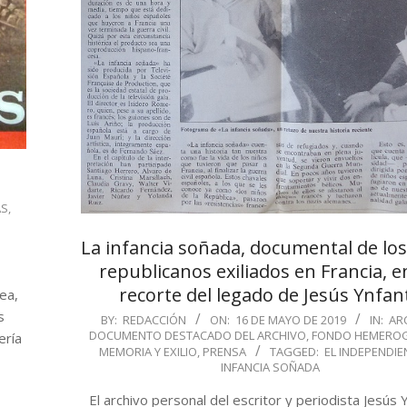
AS
,
La infancia soñada, documental de los
republicanos exiliados en Francia, 
recorte del legado de Jesús Ynfan
ea,
s
2019-
BY:
REDACCIÓN
ON:
16 DE MAYO DE 2019
IN:
AR
DOCUMENTO DESTACADO DEL ARCHIVO
,
FONDO HEMEROG
ería
05-
MEMORIA Y EXILIO
,
PRENSA
TAGGED:
EL INDEPENDIE
16
INFANCIA SOÑADA
El archivo personal del escritor y periodista Jesús 