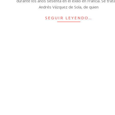
durante los años sesenta en el exilio en Francia. Se trat
Andrés Vázquez de Sola, de quien
SEGUIR LEYENDO…