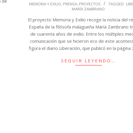
a de
MEMORIA Y EXILIO
,
PRENSA
,
PROYECTOS
TAGGED:
LIB
19
MARÍA ZAMBRANO
El proyecto Memoria y Exilio recoge la noticia del r
España de la filósofa malagueña María Zambrano t
de cuarenta años de exilio. Entre los múltiples me
comunicación que se hicieron eco de este acontec
figura el diario Liberación, que publicó en la página 
SEGUIR LEYENDO…