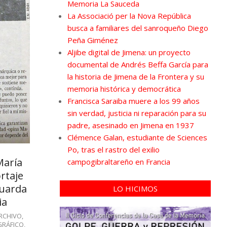
Memoria La Sauceda
La Associació per la Nova República
busca a familiares del sanroqueño Diego
Peña Giménez
Aljibe digital de Jimena: un proyecto
documental de Andrés Beffa García para
la historia de Jimena de la Frontera y su
memoria histórica y democrática
Francisca Saraiba muere a los 99 años
sin verdad, justicia ni reparación para su
padre, asesinado en Jimena en 1937
Clémence Galan, estudiante de Sciences
Po, tras el rastro del exilio
María
campogibraltareño en Francia
rtaje
guarda
LO HICIMOS
ia
RCHIVO
,
RÁFICO
,