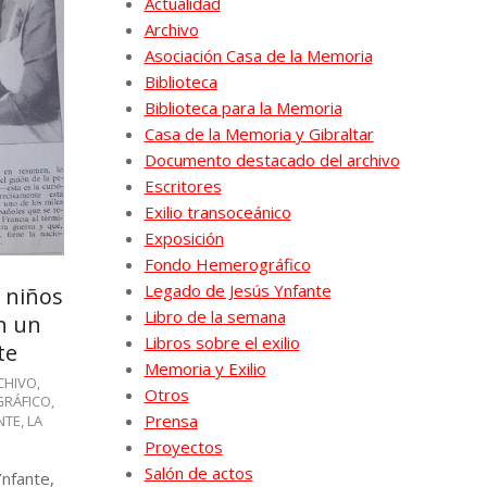
Actualidad
Archivo
Asociación Casa de la Memoria
Biblioteca
Biblioteca para la Memoria
Casa de la Memoria y Gibraltar
Documento destacado del archivo
Escritores
Exilio transoceánico
Exposición
Fondo Hemerográfico
Legado de Jesús Ynfante
 niños
Libro de la semana
en un
Libros sobre el exilio
te
Memoria y Exilio
CHIVO
,
Otros
RÁFICO
,
Prensa
NTE
,
LA
Proyectos
Salón de actos
Ynfante,