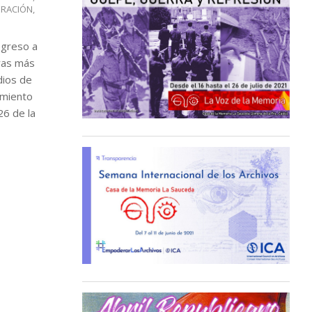
ERACIÓN
,
egreso a
ras más
dios de
imiento
26 de la