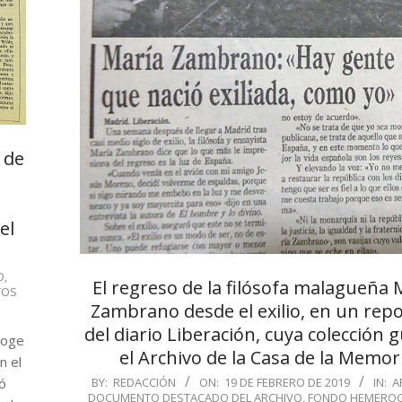
 de
el
O
,
El regreso de la filósofa malagueña 
TOS
Zambrano desde el exilio, en un repo
del diario Liberación, cuya colección 
coge
el Archivo de la Casa de la Memor
n el
2019-
ió
BY:
REDACCIÓN
ON:
19 DE FEBRERO DE 2019
IN:
A
DOCUMENTO DESTACADO DEL ARCHIVO
,
FONDO HEMEROG
02-