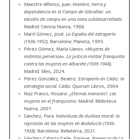
Maestre Alfonso, Juan.
Hombre, tierra y
dependencia en el Campo de Gibraltar: un
estudio de campo en una zona subdesarrollada
.
Madrid: Ciencia Nueva, 1968.
Martí Gómez, José.
La España del estraperlo
(1936-1952)
. Barcelona: Planeta, 1995.
Pérez Gómez, María Llanos.
«Mujeres de
instintos perversos». La justicia militar franquista
contra las mujeres en Albacete (1939-1948)
.
Madrid: Sílex, 2024.
Pérez González, Beatriz.
Estraperlo en Cádiz: la
estrategia social
. Cádiz: Quorum Libros, 2004.
Ruiz Franco, Rosario.
¿Eternas menores?. Las
mujeres en el franquismo
. Madrid: Biblioteca
Nueva, 2007.
Sánchez, Pura.
Individuas de dudosa moral: la
represión de las mujeres en Andalucía (1936-
1958)
. Barcelona: Bellaterra, 2021.
Sánchez-Cabeza Earle, Enrique.
Presencia de La