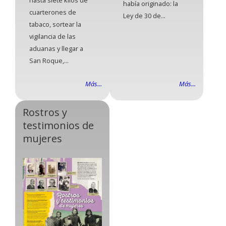
hasta siete kilos de
había originado: la
cuarterones de
Ley de 30 de...
tabaco, sortear la
vigilancia de las
aduanas y llegar a
San Roque,...
Más...
Más...
Rostros y
testimonios de
mujeres