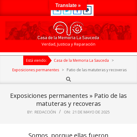
Skip
Translate »
to
content
Casa
Verdad, Justicia y Reparación
de
Primary
la
Está viendo:
Casa de la Memoria La Sauceda
>
Navigation
Memoria
Menu
Exposiciones permanentes
>
Patio de las matuteras y recoveras
La
Search
Sauceda
Exposiciones permanentes »
Patio de las
matuteras y recoveras
BY:
REDACCIÓN
ON:
21 DE MAYO DE 2025
Somos, porque ellas fueron