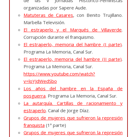
de las V Jornadas Histórico-Feministas
organizadas por Sapere Aude.
Matuteras de Casares
, con Benito Trujillano.
Marbella Televisión.
El estraperlo y el Marqués de Villaverde
.
Corrupción durante el franquismo.
El estraperlo, memoria del hambre (I parte)
.
Programa La Memoria, Canal Sur.
El estraperlo, memoria del hambre (II parte)
.
Programa La Memoria, Canal Sur.
https://www.youtube.com/watch?
v=loYJdWedSbo
Los años del hambre en la España de
posguerra
. Programa La Memoria, Canal Sur.
La autarquía. Cartillas de racionamiento y
estraperlo
. Canal de Jorge Díaz.
Grupos de mujeres que sufrieron la represión
franquista
(1ª parte)
Grupos de mujeres que sufrieron la represión