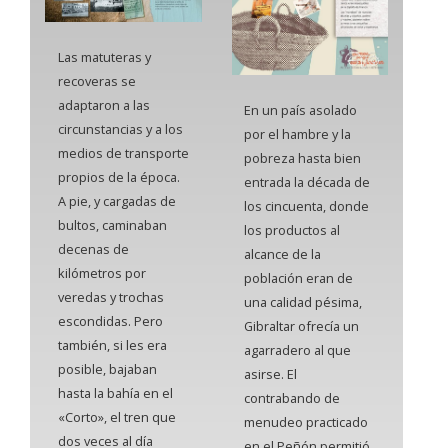
Las matuteras y
recoveras se
adaptaron a las
En un país asolado
circunstancias y a los
por el hambre y la
medios de transporte
pobreza hasta bien
propios de la época.
entrada la década de
A pie, y cargadas de
los cincuenta, donde
bultos, caminaban
los productos al
decenas de
alcance de la
kilómetros por
población eran de
veredas y trochas
una calidad pésima,
escondidas. Pero
Gibraltar ofrecía un
también, si les era
agarradero al que
posible, bajaban
asirse. El
hasta la bahía en el
contrabando de
«Corto», el tren que
menudeo practicado
dos veces al día
en el Peñón permitió