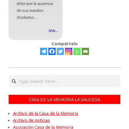
dolor por la ausencia
de sus maridos
(fusilados...
Más...
Compártelo
2025-
05-
Search
21
CASA DE LA MEMORIA LA SAUCEDA
Archivo de la Casa de la Memoria
Archivo de noticias
Asociación Casa de la Memoria