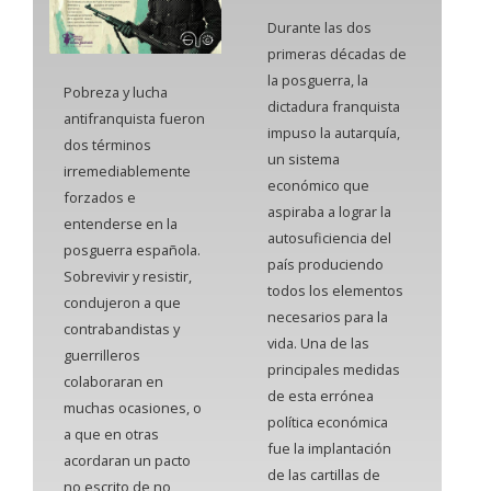
Durante las dos
primeras décadas de
la posguerra, la
Pobreza y lucha
dictadura franquista
antifranquista fueron
impuso la autarquía,
dos términos
un sistema
irremediablemente
económico que
forzados e
aspiraba a lograr la
entenderse en la
autosuficiencia del
posguerra española.
país produciendo
Sobrevivir y resistir,
todos los elementos
condujeron a que
necesarios para la
contrabandistas y
vida. Una de las
guerrilleros
principales medidas
colaboraran en
de esta errónea
muchas ocasiones, o
política económica
a que en otras
fue la implantación
acordaran un pacto
de las cartillas de
no escrito de no