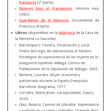
franquista
(2ª parte)
Mujeres bajo el Franquismo
. Historia viva,
UNED.
Guardianas de la Memoria
. Documental de
Francisco Artacho.
Libros
(disponibles en la
biblioteca
de la Casa de
la Memoria La Sauceda):
Barranquero Texeira, Encarnación y Lucía
Prieto Borrego.
Así sobrevivimos al hambre
Estrategias de supervivencia de las mujeres en la
postguerra española
. Málaga: Centro de
Publiaciones de la Diputación de Málaga, 2003.
Benería, Lourdes.
Mujer, economía y
patriarcado durante la España franquista
.
Barcelona: Anagrama, 1977.
Corrales, María Jesús.
Las expulsadas
. Dauro,
2020.
Díaz, Beatriz.
Camino de Gibraltar: dependencia
y sustento en La Línea y Gibraltar
. Granada: Ruiz