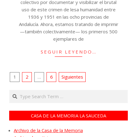
colectivo por documentar y visibilizar el brutal
uso de este crimen de lesa humanidad entre
1936 y 1951 en las ocho provincias de
Andalucía. Ahora, estamos tratando de imprimir
—también colectivamente— los primeros 500
ejemplares de
SEGUIR LEYENDO…
Paginación
1
2
…
6
Siguientes
de
Search
entradas
CASA DE LA MEMORIA LA SAUCEDA
Archivo de la Casa de la Memoria