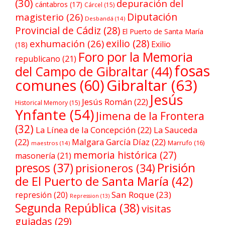
(30)
depuración del
cántabros
(17)
Cárcel
(15)
Diputación
magisterio
(26)
Desbandá
(14)
Provincial de Cádiz
(28)
El Puerto de Santa María
exilio
(28)
exhumación
(26)
Exilio
(18)
Foro por la Memoria
republicano
(21)
fosas
del Campo de Gibraltar
(44)
comunes
(60)
Gibraltar
(63)
Jesús
Jesús Román
(22)
Historical Memory
(15)
Ynfante
(54)
Jimena de la Frontera
(32)
La Línea de la Concepción
(22)
La Sauceda
(22)
Malgara García Díaz
(22)
Marrufo
(16)
maestros
(14)
memoria histórica
(27)
masonería
(21)
Prisión
presos
(37)
prisioneros
(34)
de El Puerto de Santa María
(42)
San Roque
(23)
represión
(20)
Repression
(13)
Segunda República
(38)
visitas
guiadas
(29)