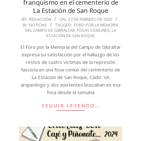
franquismo en el cementerio de
La Estación de San Roque
2025-
BY:
REDACCIÓN
ON:
27 DE FEBRERO DE 2025
IN:
NOTICIAS
TAGGED:
FORO POR LA MEMORIA
02-
DEL CAMPO DE GIBRALTAR
,
FOSAS COMUNES
,
LA
27
ESTACIÓN DE SAN ROQUE
El Foro por la Memoria del Campo de Gibraltar
expresa su satisfacción por el hallazgo de los
restos de cuatro víctimas de la represión
fascista en una fosa común del cementerio de
La Estación de San Roque, Cádiz. Un
arqueólogo y dos asistentes buscaban en esa
fosa desde la semana
SEGUIR LEYENDO…