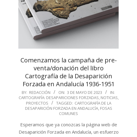
Comenzamos la campaña de pre-
venta/donación del libro
Cartografía de la Desaparición
Forzada en Andalucía 1936-1951
2023-
BY:
REDACCIÓN
ON:
3 DE MAYO DE 2023
IN:
CARTOGRAFÍA: DESAPARICIONES FORZADAS
,
NOTICIAS
,
05-
PROYECTOS
TAGGED:
CARTOGRAFÍA DE LA
03
DESAPARICIÓN FORZADA EN ANDALUCÍA
,
FOSAS
COMUNES
Esperamos que ya conozcas la página web de
Desaparición Forzada en Andalucía, un esfuerzo