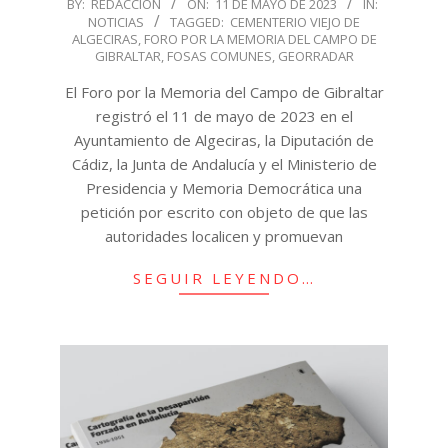
2023-
BY:
REDACCIÓN
ON:
11 DE MAYO DE 2023
IN:
NOTICIAS
TAGGED:
CEMENTERIO VIEJO DE
05-
ALGECIRAS
,
FORO POR LA MEMORIA DEL CAMPO DE
11
GIBRALTAR
,
FOSAS COMUNES
,
GEORRADAR
El Foro por la Memoria del Campo de Gibraltar
registró el 11 de mayo de 2023 en el
Ayuntamiento de Algeciras, la Diputación de
Cádiz, la Junta de Andalucía y el Ministerio de
Presidencia y Memoria Democrática una
petición por escrito con objeto de que las
autoridades localicen y promuevan
SEGUIR LEYENDO…