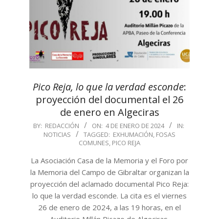
Pico Reja, lo que la verdad esconde
:
proyección del documental el 26
de enero en Algeciras
2024-
BY:
REDACCIÓN
ON:
4 DE ENERO DE 2024
IN:
NOTICIAS
TAGGED:
EXHUMACIÓN
,
FOSAS
01-
COMUNES
,
PICO REJA
04
La Asociación Casa de la Memoria y el Foro por
la Memoria del Campo de Gibraltar organizan la
proyección del aclamado documental Pico Reja:
lo que la verdad esconde. La cita es el viernes
26 de enero de 2024, a las 19 horas, en el