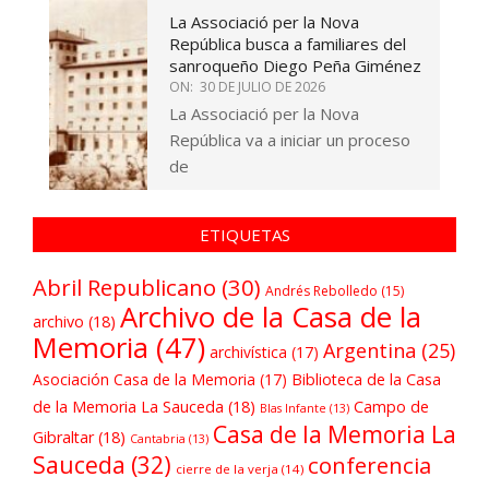
La Associació per la Nova
República busca a familiares del
sanroqueño Diego Peña Giménez
ON:
30 DE JULIO DE 2026
La Associació per la Nova
República va a iniciar un proceso
de
ETIQUETAS
Abril Republicano
(30)
Andrés Rebolledo
(15)
Archivo de la Casa de la
archivo
(18)
Memoria
(47)
Argentina
(25)
archivística
(17)
Asociación Casa de la Memoria
(17)
Biblioteca de la Casa
de la Memoria La Sauceda
(18)
Campo de
Blas Infante
(13)
Casa de la Memoria La
Gibraltar
(18)
Cantabria
(13)
Sauceda
(32)
conferencia
cierre de la verja
(14)