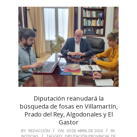
Diputación reanudará la
búsqueda de fosas en Villamartín,
Prado del Rey, Algodonales y El
Gastor
2024-
BY:
REDACCIÓN
ON:
30 DE ABRIL DE 2024
IN:
NOTICIAS
TAGGED:
DIPUTACIÓN PROVINCIAL DE
04-