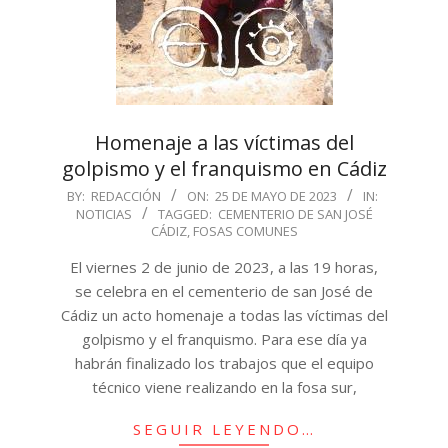
Homenaje a las víctimas del
golpismo y el franquismo en Cádiz
2023-
BY:
REDACCIÓN
ON:
25 DE MAYO DE 2023
IN:
NOTICIAS
TAGGED:
CEMENTERIO DE SAN JOSÉ
05-
CÁDIZ
,
FOSAS COMUNES
25
El viernes 2 de junio de 2023, a las 19 horas,
se celebra en el cementerio de san José de
Cádiz un acto homenaje a todas las víctimas del
golpismo y el franquismo. Para ese día ya
habrán finalizado los trabajos que el equipo
técnico viene realizando en la fosa sur,
SEGUIR LEYENDO…