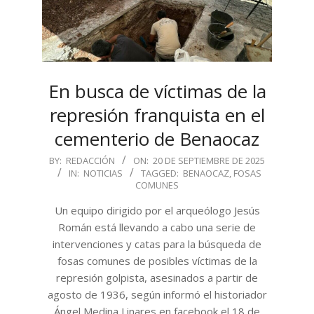
En busca de víctimas de la
represión franquista en el
cementerio de Benaocaz
2025-
BY:
REDACCIÓN
ON:
20 DE SEPTIEMBRE DE 2025
IN:
NOTICIAS
TAGGED:
BENAOCAZ
,
FOSAS
09-
COMUNES
20
Un equipo dirigido por el arqueólogo Jesús
Román está llevando a cabo una serie de
intervenciones y catas para la búsqueda de
fosas comunes de posibles víctimas de la
represión golpista, asesinados a partir de
agosto de 1936, según informó el historiador
Ángel Medina Linares en facebook el 18 de