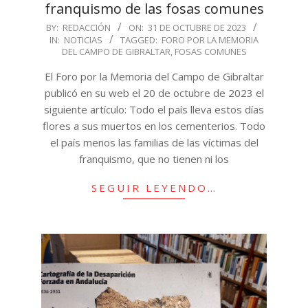
franquismo de las fosas comunes
2023-
BY:
REDACCIÓN
ON:
31 DE OCTUBRE DE 2023
IN:
NOTICIAS
TAGGED:
FORO POR LA MEMORIA
10-
DEL CAMPO DE GIBRALTAR
,
FOSAS COMUNES
31
El Foro por la Memoria del Campo de Gibraltar
publicó en su web el 20 de octubre de 2023 el
siguiente artículo: Todo el país lleva estos días
flores a sus muertos en los cementerios. Todo
el país menos las familias de las víctimas del
franquismo, que no tienen ni los
SEGUIR LEYENDO…