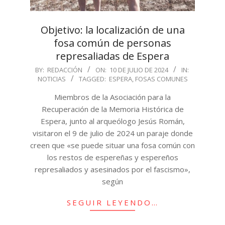
Objetivo: la localización de una
fosa común de personas
represaliadas de Espera
2024-
BY:
REDACCIÓN
ON:
10 DE JULIO DE 2024
IN:
NOTICIAS
TAGGED:
ESPERA
,
FOSAS COMUNES
07-
10
Miembros de la Asociación para la
Recuperación de la Memoria Histórica de
Espera, junto al arqueólogo Jesús Román,
visitaron el 9 de julio de 2024 un paraje donde
creen que «se puede situar una fosa común con
los restos de espereñas y espereños
represaliados y asesinados por el fascismo»,
según
SEGUIR LEYENDO…