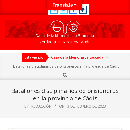
Skip
Translate »
to
content
Casa
Verdad, Justicia y Reparación
de
Primary
la
Está viendo:
Casa de la Memoria La Sauceda
>
Navigation
Memoria
Menu
Batallones disciplinarios de prisioneros en la provincia de Cádiz
La
Search
Sauceda
Batallones disciplinarios de prisioneros
en la provincia de Cádiz
BY:
REDACCIÓN
ON:
3 DE FEBRERO DE 2023