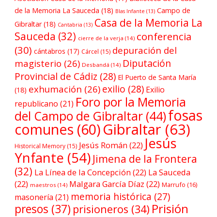
de la Memoria La Sauceda
(18)
Campo de
Blas Infante
(13)
Casa de la Memoria La
Gibraltar
(18)
Cantabria
(13)
Sauceda
(32)
conferencia
cierre de la verja
(14)
(30)
depuración del
cántabros
(17)
Cárcel
(15)
Diputación
magisterio
(26)
Desbandá
(14)
Provincial de Cádiz
(28)
El Puerto de Santa María
exilio
(28)
exhumación
(26)
Exilio
(18)
Foro por la Memoria
republicano
(21)
fosas
del Campo de Gibraltar
(44)
comunes
(60)
Gibraltar
(63)
Jesús
Jesús Román
(22)
Historical Memory
(15)
Ynfante
(54)
Jimena de la Frontera
(32)
La Línea de la Concepción
(22)
La Sauceda
(22)
Malgara García Díaz
(22)
Marrufo
(16)
maestros
(14)
memoria histórica
(27)
masonería
(21)
Prisión
presos
(37)
prisioneros
(34)