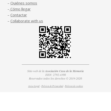
–
Quiénes somos
–
Cómo llegar
–
Contactar
–
Collaborate with us
Sitio web de la
Asociación Casa de la Memoria
ISSN: 2792-4386
Reservados todos los derechos © 2019-2026
Aviso Legal
-
Política de Privacidad
-
Política de
cookies