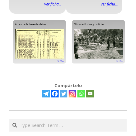
Ver ficha...
Ver ficha...
.
Compártelo
2023-
02-
Search
03