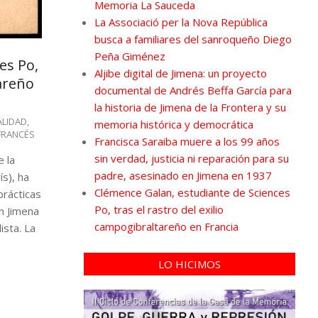
Memoria La Sauceda
La Associació per la Nova República
busca a familiares del sanroqueño Diego
Peña Giménez
es Po,
Aljibe digital de Jimena: un proyecto
tareño
documental de Andrés Beffa García para
la historia de Jimena de la Frontera y su
ALIDAD
,
memoria histórica y democrática
 FRANCÉS
Francisca Saraiba muere a los 99 años
sin verdad, justicia ni reparación para su
 la
padre, asesinado en Jimena en 1937
ís), ha
Clémence Galan, estudiante de Sciences
prácticas
Po, tras el rastro del exilio
n Jimena
campogibraltareño en Francia
ista. La
LO HICIMOS