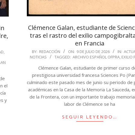
Clémence Galan, estudiante de Scienc
in
tras el rastro del exilio campogibral
re,
en Francia
2026-
BY:
REDACCIÓN
ON:
9 DE JULIO DE 2026
IN:
ACTU
AD
,
NOTICIAS
TAGGED:
ARCHIVO ESPAÑOL OFPRA
,
EXILIO
07-
SAN
09
Clémence Galan, estudiante de primer curso de
prestigiosa universidad francesa Sciences Po (Par
 de
culminado este pasado mes de junio su periodo de 
n el
académicas en la Casa de la Memoria La Sauceda, e
cía
de la Frontera, con un importante trabajo memorial
es y
labor de Clémence se ha
SEGUIR LEYENDO…