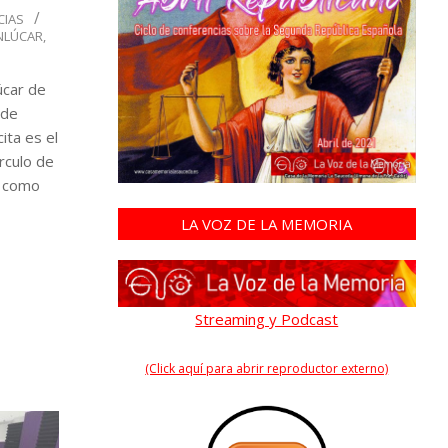
CIAS
NLÚCAR
,
úcar de
 de
ita es el
írculo de
o como
LA VOZ DE LA MEMORIA
Streaming y Podcast
(Click aquí para abrir reproductor externo)