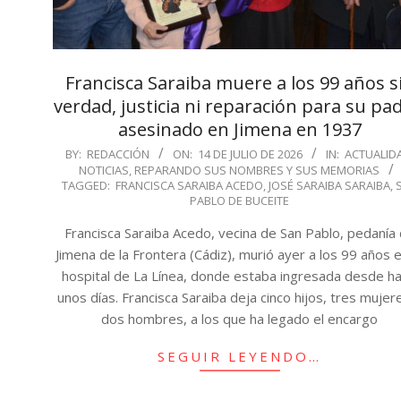
Francisca Saraiba muere a los 99 años s
verdad, justicia ni reparación para su pad
asesinado en Jimena en 1937
2026-
BY:
REDACCIÓN
ON:
14 DE JULIO DE 2026
IN:
ACTUALID
NOTICIAS
,
REPARANDO SUS NOMBRES Y SUS MEMORIAS
07-
TAGGED:
FRANCISCA SARAIBA ACEDO
,
JOSÉ SARAIBA SARAIBA
,
14
PABLO DE BUCEITE
Francisca Saraiba Acedo, vecina de San Pablo, pedanía
Jimena de la Frontera (Cádiz), murió ayer a los 99 años e
hospital de La Línea, donde estaba ingresada desde ha
unos días. Francisca Saraiba deja cinco hijos, tres mujer
dos hombres, a los que ha legado el encargo
SEGUIR LEYENDO…