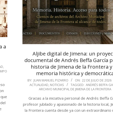
a a
Aljibe digital de Jimena: un proye
documental de Andrés Beffa García p
historia de Jimena de la Frontera y
AD
,
AMPO
memoria histórica y democrátic
2026-
BY:
JUAN MANUEL PIZARRO
ON:
22 DE JULIO DE 2026
eso
ACTUALIDAD
,
NOTICIAS
TAGGED:
ANDRÉS BEFFA GA
07-
ARCHIVO MUNICIPAL DE JIMENA DE LA FRONTERA
ron
22
 que
Gracias a la iniciativa personal de Andrés Beffa G
 del
profesor jubilado y apasionado de la historia local, 
e
la Frontera cuenta desde ya con un extraordinario