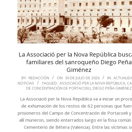
La Associació per la Nova República busc
familiares del sanroqueño Diego Peña
Giménez
2026-
BY:
REDACCIÓN
ON:
30 DE JULIO DE 2026
IN:
ACTUALID
NOTICIAS
TAGGED:
ASSOCIACIÓ PER LA NOVA REPÚBLICA
,
C
07-
DE CONCENTRACIÓN DE PORTACOELI
,
DIEGO PEÑA GIMÉNEZ
30
La Associació per la Nova República va a iniciar un proc
de exhumación de los restos de 62 personas que fue
prisioneros del Campo de Concentración de Portacoeli y
allí murieron, siendo enterrados luego en la fosa común
Cementerio de Bétera (Valencia). Entre las víctimas s