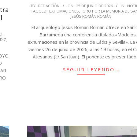
2026-
BY:
REDACCIÓN
ON:
25 DE JUNIO DE 2026
IN:
NOTI
tra
TAGGED:
EXHUMACIONES
,
FORO POR LA MEMORIA DE SA
06-
JESÚS ROMÁN ROMÁN
l
25
El arqueólogo Jesús Román Román ofrece en Sanl
AD
,
Barrameda una conferencia titulada «Modelos
DIZ
,
exhumaciones en la provincia de Cádiz y Sevilla». La c
E
viernes 26 de junio de 2026, a las 19 horas, en el C
POYO
Atesanos (c/ San Juan). El ponente es presentad
O
SEGUIR LEYENDO…
RAR
TRO
a