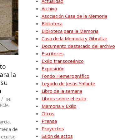
Actualidad
Archivo
Asociación Casa de la Memoria
Biblioteca
Biblioteca para la Memoria
Casa de la Memoria y Gibraltar
Documento destacado del archivo
Escritores
Exilio transoceánico
cto
Exposición
ara la
Fondo Hemerográfico
 su
Legado de Jesús Ynfante
a
Libro de la semana
Libros sobre el exilio
IN:
RCÍA
,
Memoria y Exilio
Otros
Prensa
arcía,
Proyectos
Jimena de
Salón de actos
 recurso