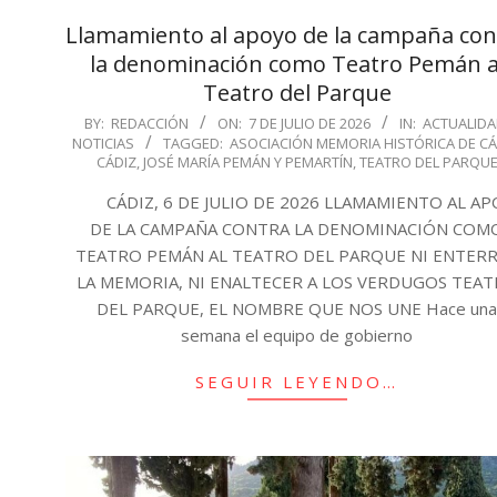
Llamamiento al apoyo de la campaña con
la denominación como Teatro Pemán a
Teatro del Parque
2026-
BY:
REDACCIÓN
ON:
7 DE JULIO DE 2026
IN:
ACTUALID
NOTICIAS
TAGGED:
ASOCIACIÓN MEMORIA HISTÓRICA DE CÁ
07-
CÁDIZ
,
JOSÉ MARÍA PEMÁN Y PEMARTÍN
,
TEATRO DEL PARQU
07
CÁDIZ, 6 DE JULIO DE 2026 LLAMAMIENTO AL A
DE LA CAMPAÑA CONTRA LA DENOMINACIÓN COM
TEATRO PEMÁN AL TEATRO DEL PARQUE NI ENTER
LA MEMORIA, NI ENALTECER A LOS VERDUGOS TEA
DEL PARQUE, EL NOMBRE QUE NOS UNE Hace un
semana el equipo de gobierno
SEGUIR LEYENDO…