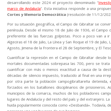
desarrollando este 2024 el proyecto denominado “
Investi
marco de Andalucía
”. Esta iniciativa responde a una propu
Cortes y Memoria Democrática
(resolución de 11/12/202
Por su situación geográfica, el Campo de Gibraltar se convir
península. Desde el mismo 18 de Julio de 1936, el Campo d
preferente de las fuerzas golpistas. Poco a poco van a i
Algeciras el 18 de Julio, La Línea y San Roque el 19 de Julio, L
Agosto, Jimena de la Frontera el 28 de Septiembre, y El Tesor
Cuantificar la represión en el Campo de Gibraltar desde lo
mortales documentadas sobrepasa las 700, pero se trata de 
cuantificar con más o menos exactitud a causa de la dest
décadas de silencio impuesto, traducido al final en una irr
por otra parte la población campogibraltareña detenida,
forzados en los batallones disciplinarios de prisioneros.
municipios de la comarca, muchos de los pobladores campog
lugares de Andalucía y del resto del país y del extranjero. L
huida popularmente conocida como «Desbandá». Todavía, de
personas una vez huyeron de sus hogares.