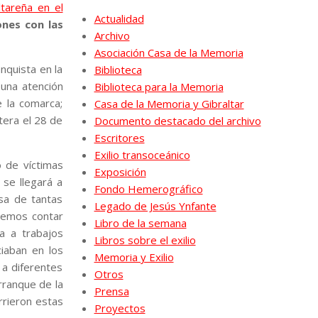
ltareña en el
Actualidad
ones con las
Archivo
Asociación Casa de la Memoria
nquista en la
Biblioteca
 una atención
Biblioteca para la Memoria
 la comarca;
Casa de la Memoria y Gibraltar
ntera el 28 de
Documento destacado del archivo
Escritores
Exilio transoceánico
o de víctimas
Exposición
 se llegará a
Fondo Hemerográfico
sa de tantas
Legado de Jesús Ynfante
ebemos contar
Libro de la semana
a a trabajos
Libros sobre el exilio
ciaban en los
Memoria y Exilio
 a diferentes
Otros
rranque de la
Prensa
rieron estas
Proyectos