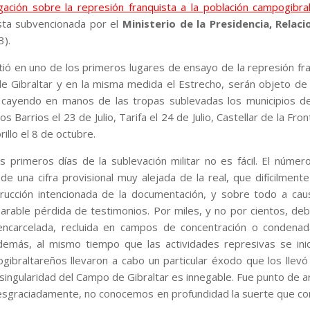
gación sobre la represión franquista a la población campogibra
esta subvencionada por el
Ministerio de la Presidencia, Relaci
3).
tió en uno de los primeros lugares de ensayo de la represión fra
e Gibraltar y en la misma medida el Estrecho, serán objeto de
r cayendo en manos de las tropas sublevadas los municipios de
os Barrios el 23 de Julio, Tarifa el 24 de Julio, Castellar de la Fro
illo el 8 de octubre.
s primeros días de la sublevación militar no es fácil. El númer
una cifra provisional muy alejada de la real, que difícilmente
rucción intencionada de la documentación, y sobre todo a cau
eparable pérdida de testimonios. Por miles, y no por cientos, d
 encarcelada, recluida en campos de concentración o condenad
 Además, al mismo tiempo que las actividades represivas se ini
ibraltareños llevaron a cabo un particular éxodo que los llevó
a singularidad del Campo de Gibraltar es innegable. Fue punto de a
sgraciadamente, no conocemos en profundidad la suerte que cor