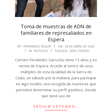
Toma de muestras de ADN de
familiares de represaliados en
Espera
2022-
BY:
FERNANDO SÍGLER
ON:
26 DE ABRIL DE 2022
IN:
NOTICIAS
TAGGED:
ADN
,
ESPERA
04-
26
Carmen Fernández Garrucho tiene 15 años y es
vecina de Espera. Accede al centro de usos
múltiples de esta localidad de la Sierra de
Cádiz, un sábado por la mañana, para participar
en algo insólito: una recogida de muestras que
permitirá determinar su perfil genético. Desde
que tiene uso de
SEGUIR LEYENDO…