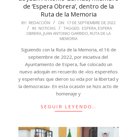
de ‘Espera Obrera’, dentro de la
Ruta de la Memoria
2022-
BY:
REDACCIÓN
ON:
17 DE SEPTIEMBRE DE 2022
IN:
NOTICIAS
TAGGED:
ESPERA
,
ESPERA
09-
OBRERA
,
JUAN ANTONIO GARRIDO
,
RUTA DE LA
17
MEMORIA
Siguiendo con la Ruta de la Memoria, el 16 de
septiembre de 2022, por iniciativa del
Ayuntamiento de Espera, fue colocado un
nuevo adoquín en recuerdo de «los espereños
y espereñas que dieron su vida por la libertad y
la democracia». En esta ocasión se hizo acto de
homenaje y
SEGUIR LEYENDO…