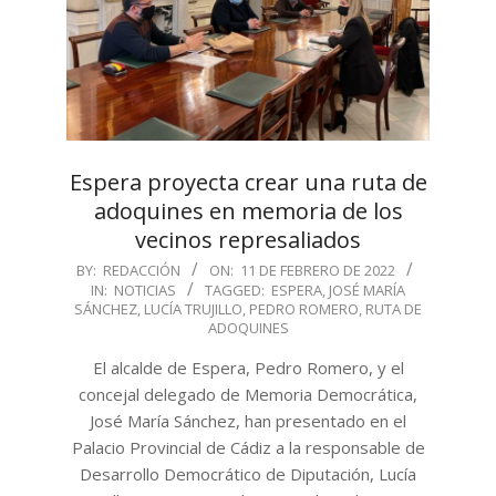
Espera proyecta crear una ruta de
adoquines en memoria de los
vecinos represaliados
2022-
BY:
REDACCIÓN
ON:
11 DE FEBRERO DE 2022
IN:
NOTICIAS
TAGGED:
ESPERA
,
JOSÉ MARÍA
02-
SÁNCHEZ
,
LUCÍA TRUJILLO
,
PEDRO ROMERO
,
RUTA DE
11
ADOQUINES
El alcalde de Espera, Pedro Romero, y el
concejal delegado de Memoria Democrática,
José María Sánchez, han presentado en el
Palacio Provincial de Cádiz a la responsable de
Desarrollo Democrático de Diputación, Lucía