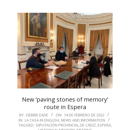
New ‘paving stones of memory’
route in Espera
2022-
BY:
DEBBIE EADE
ON:
14 DE FEBRERO DE 2022
IN:
LA CASA IN ENGLISH
,
NEWS AND INFORMATION
02-
TAGGED:
DIPUTACIÓN PROVINCIAL DE CÁDIZ
,
ESPERA
,
14