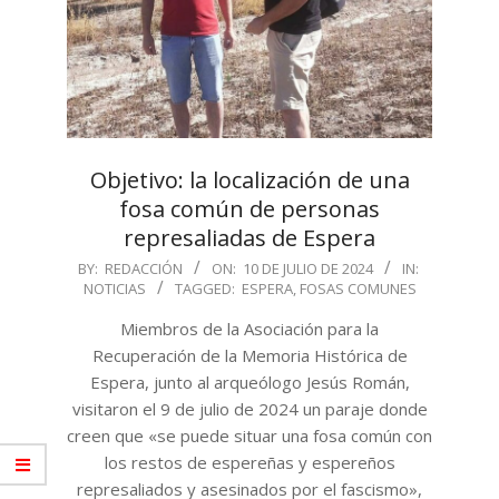
Objetivo: la localización de una
fosa común de personas
represaliadas de Espera
2024-
BY:
REDACCIÓN
ON:
10 DE JULIO DE 2024
IN:
NOTICIAS
TAGGED:
ESPERA
,
FOSAS COMUNES
07-
10
Miembros de la Asociación para la
Recuperación de la Memoria Histórica de
Espera, junto al arqueólogo Jesús Román,
visitaron el 9 de julio de 2024 un paraje donde
creen que «se puede situar una fosa común con
los restos de espereñas y espereños
represaliados y asesinados por el fascismo»,