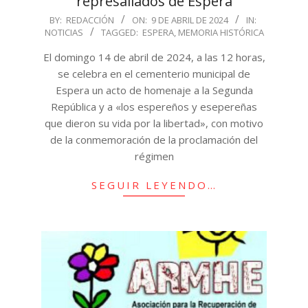
represaliados de Espera
2024-
BY:
REDACCIÓN
ON:
9 DE ABRIL DE 2024
IN:
NOTICIAS
TAGGED:
ESPERA
,
MEMORIA HISTÓRICA
04-
09
El domingo 14 de abril de 2024, a las 12 horas,
se celebra en el cementerio municipal de
Espera un acto de homenaje a la Segunda
República y a «los espereños y esepereñas
que dieron su vida por la libertad», con motivo
de la conmemoración de la proclamación del
régimen
SEGUIR LEYENDO…