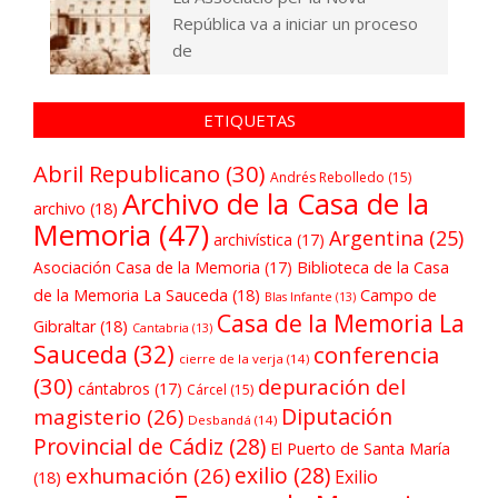
República va a iniciar un proceso
de
ETIQUETAS
Abril Republicano
(30)
Andrés Rebolledo
(15)
Archivo de la Casa de la
archivo
(18)
Memoria
(47)
Argentina
(25)
archivística
(17)
Asociación Casa de la Memoria
(17)
Biblioteca de la Casa
de la Memoria La Sauceda
(18)
Campo de
Blas Infante
(13)
Casa de la Memoria La
Gibraltar
(18)
Cantabria
(13)
Sauceda
(32)
conferencia
cierre de la verja
(14)
(30)
depuración del
cántabros
(17)
Cárcel
(15)
Diputación
magisterio
(26)
Desbandá
(14)
Provincial de Cádiz
(28)
El Puerto de Santa María
exilio
(28)
exhumación
(26)
Exilio
(18)