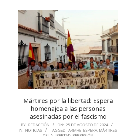
Mártires por la libertad: Espera
homenajea a las personas
asesinadas por el fascismo
2024-
BY:
REDACCIÓN
ON:
25 DE AGOSTO DE 2024
IN:
NOTICIAS
TAGGED:
ARMHE
,
ESPERA
,
MÁRTIRES
08-
DE LA LIBERTAD
,
REPRESIÓN