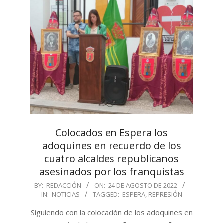
Colocados en Espera los
adoquines en recuerdo de los
cuatro alcaldes republicanos
asesinados por los franquistas
2022-
BY:
REDACCIÓN
ON:
24 DE AGOSTO DE 2022
IN:
NOTICIAS
TAGGED:
ESPERA
,
REPRESIÓN
08-
24
Siguiendo con la colocación de los adoquines en