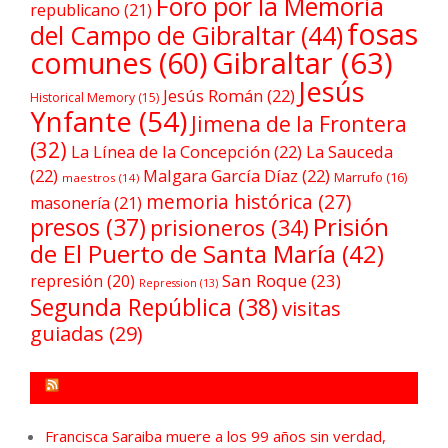
Foro por la Memoria
republicano
(21)
fosas
del Campo de Gibraltar
(44)
comunes
(60)
Gibraltar
(63)
Jesús
Jesús Román
(22)
Historical Memory
(15)
Ynfante
(54)
Jimena de la Frontera
(32)
La Línea de la Concepción
(22)
La Sauceda
(22)
Malgara García Díaz
(22)
Marrufo
(16)
maestros
(14)
memoria histórica
(27)
masonería
(21)
Prisión
presos
(37)
prisioneros
(34)
de El Puerto de Santa María
(42)
San Roque
(23)
represión
(20)
Repression
(13)
Segunda República
(38)
visitas
guiadas
(29)
FORO POR LA MEMORIA CAMPO DE GIBRALTAR
Francisca Saraiba muere a los 99 años sin verdad,