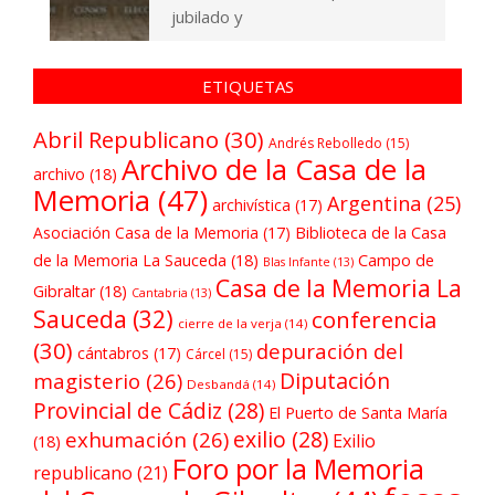
jubilado y
ETIQUETAS
Abril Republicano
(30)
Andrés Rebolledo
(15)
Archivo de la Casa de la
archivo
(18)
Memoria
(47)
Argentina
(25)
archivística
(17)
Asociación Casa de la Memoria
(17)
Biblioteca de la Casa
de la Memoria La Sauceda
(18)
Campo de
Blas Infante
(13)
Casa de la Memoria La
Gibraltar
(18)
Cantabria
(13)
Sauceda
(32)
conferencia
cierre de la verja
(14)
(30)
depuración del
cántabros
(17)
Cárcel
(15)
Diputación
magisterio
(26)
Desbandá
(14)
Provincial de Cádiz
(28)
El Puerto de Santa María
exilio
(28)
exhumación
(26)
Exilio
(18)
Foro por la Memoria
republicano
(21)