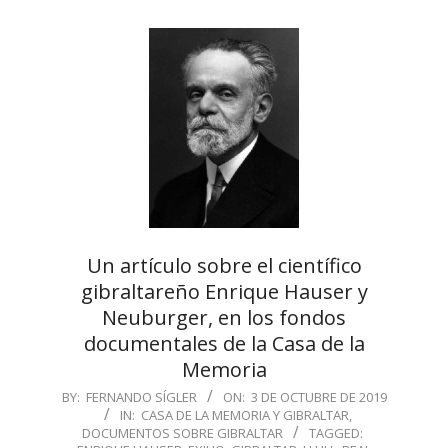
Un artículo sobre el científico
gibraltareño Enrique Hauser y
Neuburger, en los fondos
documentales de la Casa de la
Memoria
2019-
BY:
FERNANDO SÍGLER
ON:
3 DE OCTUBRE DE 2019
IN:
CASA DE LA MEMORIA Y GIBRALTAR
,
10-
DOCUMENTOS SOBRE GIBRALTAR
TAGGED:
03