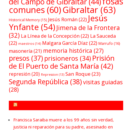
fosas
del Campo de Gibraltar
(44)
comunes
(60)
Gibraltar
(63)
Jesús
Jesús Román
(22)
Historical Memory
(15)
Ynfante
(54)
Jimena de la Frontera
(32)
La Línea de la Concepción
(22)
La Sauceda
(22)
Malgara García Díaz
(22)
Marrufo
(16)
maestros
(14)
memoria histórica
(27)
masonería
(21)
Prisión
presos
(37)
prisioneros
(34)
de El Puerto de Santa María
(42)
San Roque
(23)
represión
(20)
Repression
(13)
Segunda República
(38)
visitas guiadas
(28)
FORO POR LA MEMORIA CAMPO DE GIBRALTAR
Francisca Saraiba muere a los 99 años sin verdad,
justicia ni reparación para su padre, asesinado en