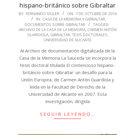
hispano-británico sobre Gibraltar
2019-
BY:
FERNANDO SÍGLER
ON:
7 DE OCTUBRE DE 2019
IN:
CASA DE LA MEMORIA Y GIBRALTAR
,
10-
DOCUMENTOS SOBRE GIBRALTAR
TAGGED:
07
ARCHIVO DE LA CASA DE LA MEMORIA
,
CARMEN ANTÓN
GUARDIOLA
,
GIBRALTAR
,
TESIS DOCTORALES
,
UNIVERSIDAD DE ALICANTE
Al Archivo de documentación digitalizada de la
Casa de la Memoria La Sauceda se incorpora la
tesis doctoral titulada El contencioso hispano-
británcio sobre Gibraltar: un desafío para la
Unión Europea, de Carmen Antón Guardiola y
leída en la Facultad de Derecho de la
Universidad de Alicante en 2007. Esta
investigación, dirigida
SEGUIR LEYENDO…