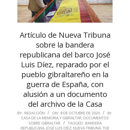
Artículo de Nueva Tribuna
sobre la bandera
republicana del barco José
Luis Díez, reparado por el
pueblo gibraltareño en la
guerra de España, con
alusión a un documento
del archivo de la Casa
2020-
BY:
REDACCIÓN
ON:
8 DE OCTUBRE DE 2020
IN:
CASA DE LA MEMORIA Y GIBRALTAR
,
DOCUMENTOS
10-
SOBRE GIBRALTAR
TAGGED:
BANDERA
08
REPUBLICANA
,
JOSÉ LUIS DÍEZ
,
NUEVA TRIBUNA
,
THE