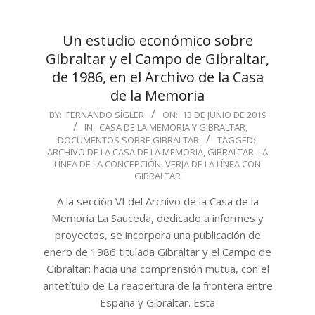
Un estudio económico sobre
Gibraltar y el Campo de Gibraltar,
de 1986, en el Archivo de la Casa
de la Memoria
2019-
BY:
FERNANDO SÍGLER
ON:
13 DE JUNIO DE 2019
IN:
CASA DE LA MEMORIA Y GIBRALTAR
,
06-
DOCUMENTOS SOBRE GIBRALTAR
TAGGED:
13
ARCHIVO DE LA CASA DE LA MEMORIA
,
GIBRALTAR
,
LA
LÍNEA DE LA CONCEPCIÓN
,
VERJA DE LA LÍNEA CON
GIBRALTAR
A la sección VI del Archivo de la Casa de la
Memoria La Sauceda, dedicado a informes y
proyectos, se incorpora una publicación de
enero de 1986 titulada Gibraltar y el Campo de
Gibraltar: hacia una comprensión mutua, con el
antetítulo de La reapertura de la frontera entre
España y Gibraltar. Esta