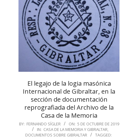
El legajo de la logia masónica
Internacional de Gibraltar, en la
sección de documentación
reprografiada del Archivo de la
Casa de la Memoria
2019-
BY:
FERNANDO SÍGLER
ON:
5 DE OCTUBRE DE 2019
IN:
CASA DE LA MEMORIA Y GIBRALTAR
,
10-
DOCUMENTOS SOBRE GIBRALTAR
TAGGED:
05