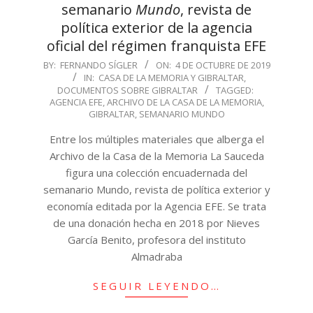
semanario
Mundo
, revista de
política exterior de la agencia
oficial del régimen franquista EFE
2019-
BY:
FERNANDO SÍGLER
ON:
4 DE OCTUBRE DE 2019
IN:
CASA DE LA MEMORIA Y GIBRALTAR
,
10-
DOCUMENTOS SOBRE GIBRALTAR
TAGGED:
04
AGENCIA EFE
,
ARCHIVO DE LA CASA DE LA MEMORIA
,
GIBRALTAR
,
SEMANARIO MUNDO
Entre los múltiples materiales que alberga el
Archivo de la Casa de la Memoria La Sauceda
figura una colección encuadernada del
semanario Mundo, revista de política exterior y
economía editada por la Agencia EFE. Se trata
de una donación hecha en 2018 por Nieves
García Benito, profesora del instituto
Almadraba
SEGUIR LEYENDO…