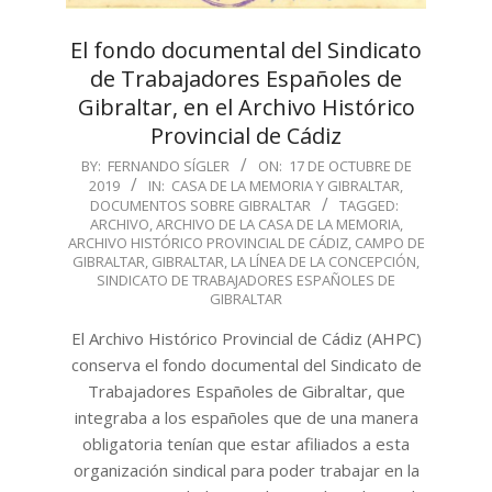
El fondo documental del Sindicato
de Trabajadores Españoles de
Gibraltar, en el Archivo Histórico
Provincial de Cádiz
2019-
BY:
FERNANDO SÍGLER
ON:
17 DE OCTUBRE DE
2019
IN:
CASA DE LA MEMORIA Y GIBRALTAR
,
10-
DOCUMENTOS SOBRE GIBRALTAR
TAGGED:
17
ARCHIVO
,
ARCHIVO DE LA CASA DE LA MEMORIA
,
ARCHIVO HISTÓRICO PROVINCIAL DE CÁDIZ
,
CAMPO DE
GIBRALTAR
,
GIBRALTAR
,
LA LÍNEA DE LA CONCEPCIÓN
,
SINDICATO DE TRABAJADORES ESPAÑOLES DE
GIBRALTAR
El Archivo Histórico Provincial de Cádiz (AHPC)
conserva el fondo documental del Sindicato de
Trabajadores Españoles de Gibraltar, que
integraba a los españoles que de una manera
obligatoria tenían que estar afiliados a esta
organización sindical para poder trabajar en la