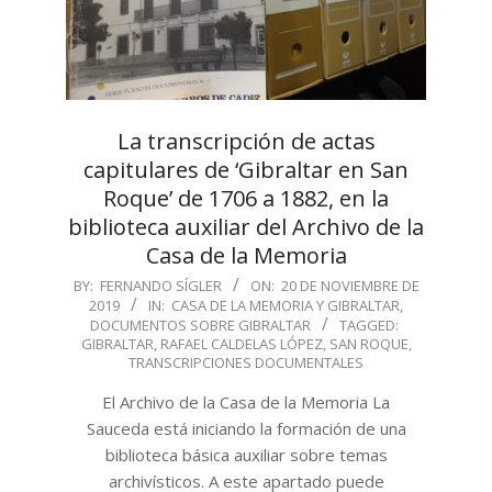
La transcripción de actas
capitulares de ‘Gibraltar en San
Roque’ de 1706 a 1882, en la
biblioteca auxiliar del Archivo de la
Casa de la Memoria
2019-
BY:
FERNANDO SÍGLER
ON:
20 DE NOVIEMBRE DE
2019
IN:
CASA DE LA MEMORIA Y GIBRALTAR
,
11-
DOCUMENTOS SOBRE GIBRALTAR
TAGGED:
20
GIBRALTAR
,
RAFAEL CALDELAS LÓPEZ
,
SAN ROQUE
,
TRANSCRIPCIONES DOCUMENTALES
El Archivo de la Casa de la Memoria La
Sauceda está iniciando la formación de una
biblioteca básica auxiliar sobre temas
archivísticos. A este apartado puede