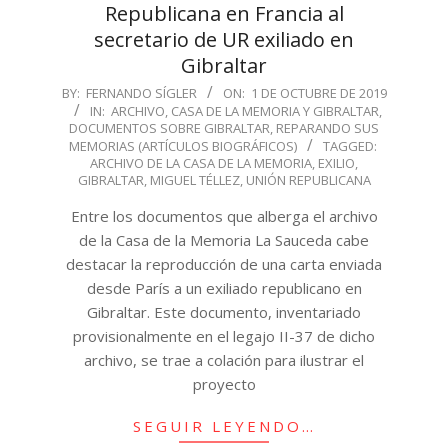
Republicana en Francia al
secretario de UR exiliado en
Gibraltar
2019-
BY:
FERNANDO SÍGLER
ON:
1 DE OCTUBRE DE 2019
IN:
ARCHIVO
,
CASA DE LA MEMORIA Y GIBRALTAR
,
10-
DOCUMENTOS SOBRE GIBRALTAR
,
REPARANDO SUS
01
MEMORIAS (ARTÍCULOS BIOGRÁFICOS)
TAGGED:
ARCHIVO DE LA CASA DE LA MEMORIA
,
EXILIO
,
GIBRALTAR
,
MIGUEL TÉLLEZ
,
UNIÓN REPUBLICANA
Entre los documentos que alberga el archivo
de la Casa de la Memoria La Sauceda cabe
destacar la reproducción de una carta enviada
desde París a un exiliado republicano en
Gibraltar. Este documento, inventariado
provisionalmente en el legajo II-37 de dicho
archivo, se trae a colación para ilustrar el
proyecto
SEGUIR LEYENDO…