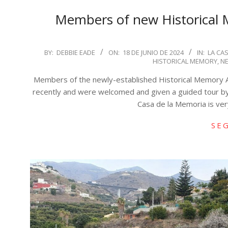
Members of new Historical M
2024-
BY:
DEBBIE EADE
ON:
18 DE JUNIO DE 2024
IN:
LA CAS
HISTORICAL MEMORY
,
NE
06-
18
Members of the newly-established Historical Memory As
recently and were welcomed and given a guided tour b
Casa de la Memoria is ver
SE