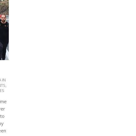
 IN
NTS
,
ES
time
ver
 to
by
een