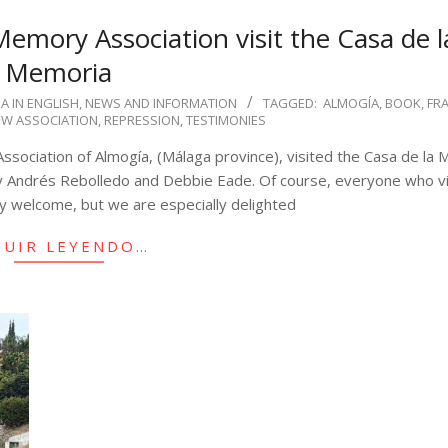
emory Association visit the Casa de l
Memoria
A IN ENGLISH
,
NEWS AND INFORMATION
TAGGED:
ALMOGÍA
,
BOOK
,
FR
W ASSOCIATION
,
REPRESSION
,
TESTIMONIES
sociation of Almogía, (Málaga province), visited the Casa de la
y Andrés Rebolledo and Debbie Eade. Of course, everyone who vi
y welcome, but we are especially delighted
GUIR LEYENDO…