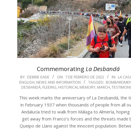
Commemorating
La Desbandá
2022-
BY:
DEBBIE EADE
ON:
7 DE FEBRERO DE 2022
IN:
LA CASA
ENGLISH
,
NEWS AND INFORMATION
TAGGED:
BOMBARDME
02-
DESBANDÁ
,
FLEEING
,
HISTORICAL MEMORY
,
MARCH
,
TESTIMONI
07
This week marks the anniversary of La Desbandá, the 
in February 1937 when thousands of people from all o
Andalucía tried to walk from Málaga to Almería, hoping
get away from Franco’s forces and the threats made 
Queipo de Llano against the innocent population. Betw