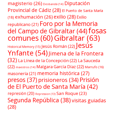
Diputación
magisterio
(26)
Desbandá
(14)
Provincial de Cádiz
(28)
El Puerto de Santa María
exilio
(28)
exhumación
(26)
Exilio
(18)
Foro por la Memoria
republicano
(21)
fosas
del Campo de Gibraltar
(44)
comunes
(60)
Gibraltar
(63)
Jesús
Jesús Román
(22)
Historical Memory
(15)
Ynfante
(54)
Jimena de la Frontera
(32)
La Línea de la Concepción
(22)
La Sauceda
(22)
Malgara García Díaz
(22)
Marrufo
(16)
maestros
(14)
memoria histórica
(27)
masonería
(21)
Prisión
presos
(37)
prisioneros
(34)
de El Puerto de Santa María
(42)
San Roque
(23)
represión
(20)
Repression
(13)
Segunda República
(38)
visitas guiadas
(28)