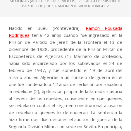
MEMORIAS (ARTÍCULOS BIOGRÁFICOS)
TAGGED:
PRISIÓN DE
PARTIDO DE JEREZ
,
RAMÓN POUSADA RODRÍGUEZ
Nacido en Bueu (Pontevedra),
Ramón Pousada
Rodríguez
tenía 42 años cuando fue ingresado en la
Prisión de Partido de Jerez de la Frontera el 13 de
diciembre de 1938, procedente de la Prisión Militar de
Escopeteros de Algeciras (1). Marinero de profesión,
había sido encarcelado por los sublevados el 24 de
febrero de 1937, y fue sometido el 19 de abril del
mismo año en Algeciras a un consejo de guerra en el
que fue condenado a 12 años de reclusión por «auxilio a
la rebelión» (2), tipificación propia de la llamada «justicia
al revés» de los rebeldes, consistente en que quienes
se rebelaron contra el régimen constitucional acusaron
de rebelión a quienes lo defendieron. La sentencia la
hizo firme dos días después el auditor de guerra de la
Segunda División Miliar, con sede en Sevilla. En principio,