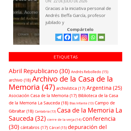
ON:
22 DE JULIO DE 2026
Gracias a la iniciativa personal de
Andrés Beffa García, profesor
jubilado y
Compártelo
ETIQUETAS
Abril Republicano
(30)
Andrés Rebolledo
(15)
Archivo de la Casa de la
archivo
(18)
Memoria
(47)
Argentina
(25)
archivística
(17)
Asociación Casa de la Memoria
(17)
Biblioteca de la Casa
de la Memoria La Sauceda
(18)
Campo de
Blas Infante
(13)
Casa de la Memoria La
Gibraltar
(18)
Cantabria
(13)
Sauceda
(32)
conferencia
cierre de la verja
(14)
(30)
depuración del
cántabros
(17)
Cárcel
(15)