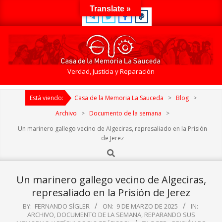
Skip
Translate »
to
content
Casa
Verdad, Justicia y Reparación
de
Primary
la
Está viendo:
Casa de la Memoria La Sauceda
>
Blog
>
Navigation
Memoria
Menu
Archivo
>
Documento de la semana
>
La
Un marinero gallego vecino de Algeciras, represaliado en la Prisión
Sauceda
de Jerez
Search
Un marinero gallego vecino de Algeciras,
represaliado en la Prisión de Jerez
BY:
FERNANDO SÍGLER
ON:
9 DE MARZO DE 2025
IN:
ARCHIVO
,
DOCUMENTO DE LA SEMANA
,
REPARANDO SUS