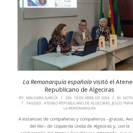
La Remonarquía española
visitó el Aten
Republicano de Algeciras
2024-
BY:
MALGARA GARCÍA
ON:
19 DE ABRIL DE 2024
IN:
NOTI
TAGGED:
ATENEO REPUBLICANO DE ALGECIRAS
,
JESÚS YNFA
04-
LA REMONARQUÍA
19
A instancias de compañeras y compañeros –gracias, An
del Río– de Izquierda Unida de Algeciras y, con la
colaboración del Ateneo Republicano algecireño, que p