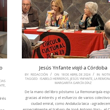
eo
Jesús Ynfante
viajó
a Córdoba
2024-
BY:
REDACCIÓN
ON:
18 DE ABRIL DE 2024
IN:
NOTI
TAGGED:
ISABELO HERREROS
,
JESÚS YNFANTE
,
LA REMON
04-
CIAS
MARGARITA GARCÍA DÍAZ
NTE
,
18
De la mano del libro póstumo La Remonarquía esp
gracias al interés y el esfuerzo de varios colectivo
drés
ciudad emiral, como Andalucía laica –agradece
especialmente el trabajo de José Antonio Naz–, el C
uso