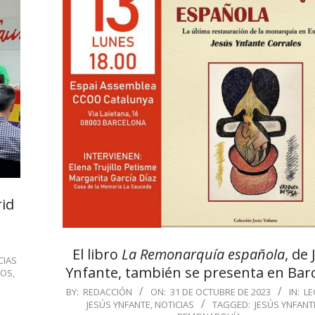
rid
El libro
La Remonarquía española
, de
CIAS
Ynfante, también se presenta en Bar
ROS
,
Z
2023-
BY:
REDACCIÓN
ON:
31 DE OCTUBRE DE 2023
IN:
LE
JESÚS YNFANTE
,
NOTICIAS
TAGGED:
JESÚS YNFANT
10-