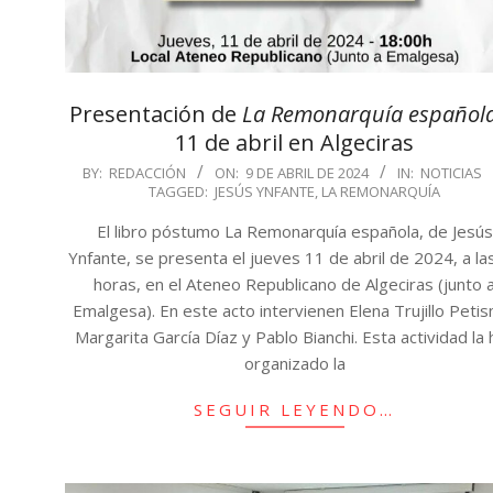
Presentación de
La Remonarquía español
11 de abril en Algeciras
2024-
BY:
REDACCIÓN
ON:
9 DE ABRIL DE 2024
IN:
NOTICIAS
TAGGED:
JESÚS YNFANTE
,
LA REMONARQUÍA
04-
09
El libro póstumo La Remonarquía española, de Jesús
Ynfante, se presenta el jueves 11 de abril de 2024, a la
horas, en el Ateneo Republicano de Algeciras (junto 
Emalgesa). En este acto intervienen Elena Trujillo Peti
Margarita García Díaz y Pablo Bianchi. Esta actividad la 
organizado la
SEGUIR LEYENDO…