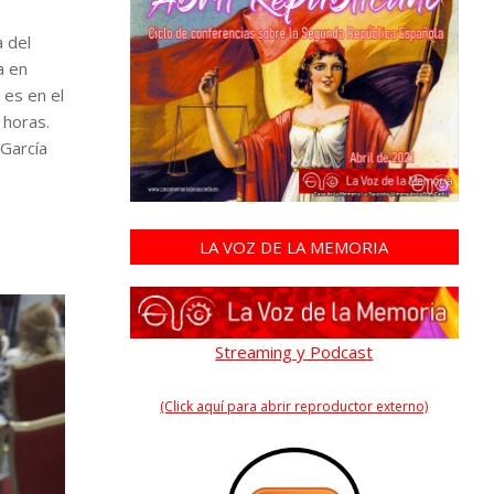
 del
a en
 es en el
 horas.
 García
LA VOZ DE LA MEMORIA
Streaming y Podcast
(Click aquí para abrir reproductor externo)