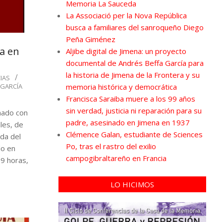
Memoria La Sauceda
La Associació per la Nova República
busca a familiares del sanroqueño Diego
Peña Giménez
a en
Aljibe digital de Jimena: un proyecto
documental de Andrés Beffa García para
la historia de Jimena de la Frontera y su
IAS
GARCÍA
memoria histórica y democrática
Francisca Saraiba muere a los 99 años
sin verdad, justicia ni reparación para su
nado con
padre, asesinado en Jimena en 1937
ales, de
Clémence Galan, estudiante de Sciences
ida del
Po, tras el rastro del exilio
do en
campogibraltareño en Francia
19 horas,
LO HICIMOS