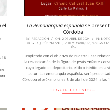
a
el
La Remonarquía española
se present
Córdoba
2024-
BY:
REDACCIÓN
ON:
2 DE ABRIL DE 2024
IN:
NOTIC
TAGGED:
JESÚS YNFANTE
,
LA REMONARQUÍA
,
MARGARITA 
04-
DÍAZ
02
Cumpliendo con el objetivo de nuestra Casa relacio
s 18
la reivindicación de la figura de Jesús Ynfante Corr
a
cuyo legado es depositaria, el libro inédito en la v
sme,
autor, La remonarquía española, será presenta
han
Córdoba el próximo lunes 8 de abril de 2024, a las 
SEGUIR LEYENDO…