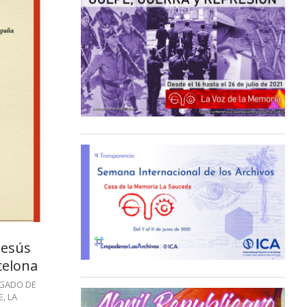
 Jesús
celona
GADO DE
E
,
LA