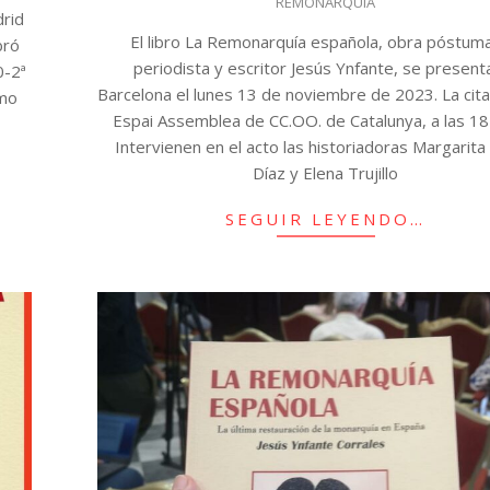
REMONARQUÍA
31
drid
El libro La Remonarquía española, obra póstuma
bró
periodista y escritor Jesús Ynfante, se present
0-2ª
Barcelona el lunes 13 de noviembre de 2023. La cita
smo
Espai Assemblea de CC.OO. de Catalunya, a las 18
Intervienen en el acto las historiadoras Margarita
Díaz y Elena Trujillo
SEGUIR LEYENDO…