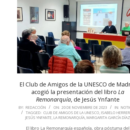
El Club de Amigos de la UNESCO de Mad
acogió la presentación del libro
La
Remonarquía
, de Jesús Ynfante
2023-
BY:
REDACCIÓN
ON:
20 DE NOVIEMBRE DE 2023
IN:
NOTI
TAGGED:
CLUB DE AMIGOS DE LA UNESCO
,
ISABELO HERRE
11-
JESÚS YNFANTE
,
LA REMONARQUÍA
,
MARGARITA GARCÍA DÍA
20
El libro La Remonarquía española, obra póstuma del