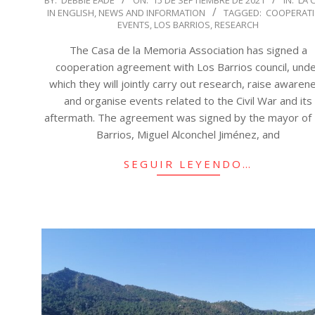
IN ENGLISH
,
NEWS AND INFORMATION
TAGGED:
COOPERAT
09-
EVENTS
,
LOS BARRIOS
,
RESEARCH
15
The Casa de la Memoria Association has signed a
cooperation agreement with Los Barrios council, und
which they will jointly carry out research, raise awaren
and organise events related to the Civil War and its
aftermath. The agreement was signed by the mayor of
Barrios, Miguel Alconchel Jiménez, and
SEGUIR LEYENDO…