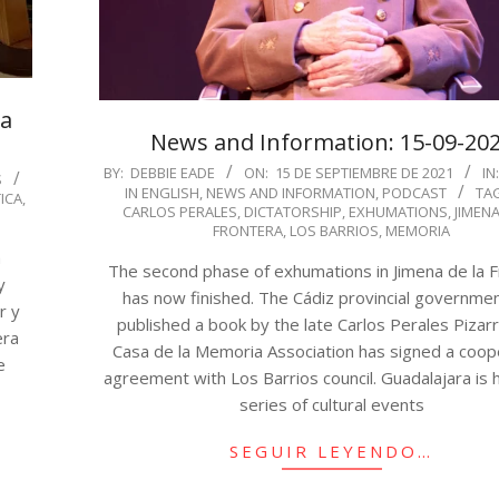
ia
News and Information: 15-09-20
s
2021-
BY:
DEBBIE EADE
ON:
15 DE SEPTIEMBRE DE 2021
IN:
S
IN ENGLISH
,
NEWS AND INFORMATION
,
PODCAST
TA
09-
ICA
,
CARLOS PERALES
,
DICTATORSHIP
,
EXHUMATIONS
,
JIMENA
15
FRONTERA
,
LOS BARRIOS
,
MEMORIA
a
The second phase of exhumations in Jimena de la 
y
has now finished. The Cádiz provincial governme
r y
published a book by the late Carlos Perales Pizar
era
Casa de la Memoria Association has signed a coop
e
agreement with Los Barrios council. Guadalajara is h
series of cultural events
SEGUIR LEYENDO…