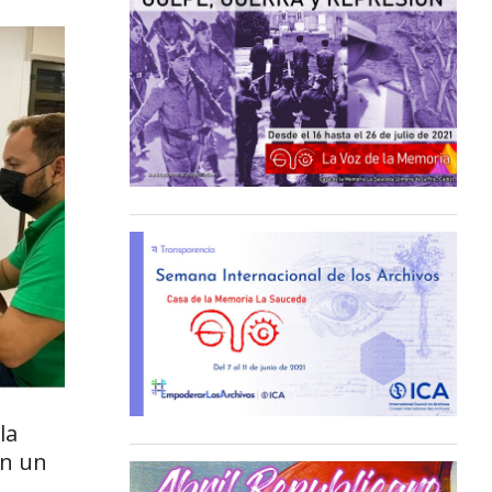
la
an un