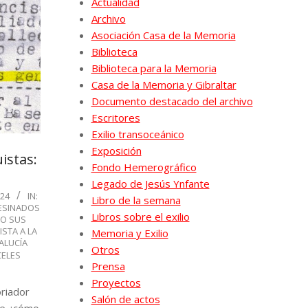
Actualidad
Archivo
Asociación Casa de la Memoria
Biblioteca
Biblioteca para la Memoria
Casa de la Memoria y Gibraltar
Documento destacado del archivo
Escritores
Exilio transoceánico
Exposición
istas:
Fondo Hemerográfico
Legado de Jesús Ynfante
024
IN:
Libro de la semana
ESINADOS
Libros sobre el exilio
O SUS
STA A LA
Memoria y Exilio
ALUCÍA
Otros
CELES
Prensa
Proyectos
oriador
Salón de actos
de ¿cómo