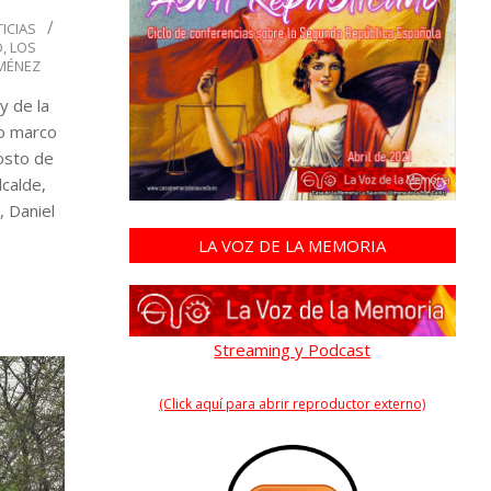
ICIAS
O
,
LOS
IMÉNEZ
y de la
io marco
osto de
lcalde,
, Daniel
LA VOZ DE LA MEMORIA
Streaming y Podcast
(Click aquí para abrir reproductor externo)