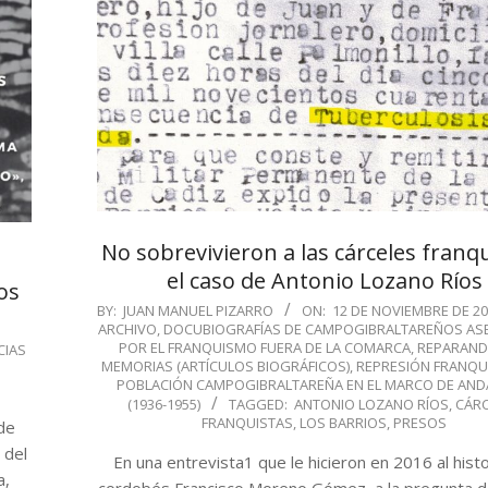
No sobrevivieron a las cárceles franqu
el caso de Antonio Lozano Ríos
os
2024-
BY:
JUAN MANUEL PIZARRO
ON:
12 DE NOVIEMBRE DE 2
ARCHIVO
,
DOCUBIOGRAFÍAS DE CAMPOGIBRALTAREÑOS AS
11-
POR EL FRANQUISMO FUERA DE LA COMARCA
,
REPARAND
CIAS
12
MEMORIAS (ARTÍCULOS BIOGRÁFICOS)
,
REPRESIÓN FRANQUI
POBLACIÓN CAMPOGIBRALTAREÑA EN EL MARCO DE AND
(1936-1955)
TAGGED:
ANTONIO LOZANO RÍOS
,
CÁR
FRANQUISTAS
,
LOS BARRIOS
,
PRESOS
de
 del
En una entrevista1 que le hicieron en 2016 al hist
a,
cordobés Francisco Moreno Gómez, a la pregunta 