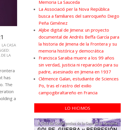
Memoria La Sauceda
La Associació per la Nova República
busca a familiares del sanroqueño Diego
Peña Giménez
Aljibe digital de Jimena: un proyecto
21
documental de Andrés Beffa García para
la historia de Jimena de la Frontera y su
LA CASA
GGED:
memoria histórica y democrática
 DE LA
Francisca Saraiba muere a los 99 años
sin verdad, justicia ni reparación para su
Frontera
padre, asesinado en Jimena en 1937
nt has
Clémence Galan, estudiante de Sciences
ro. The
Po, tras el rastro del exilio
eration
campogibraltareño en Francia
olding a
LO HICIMOS