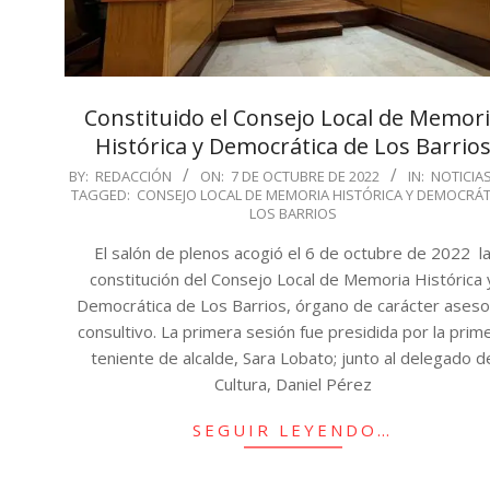
Constituido el Consejo Local de Memor
Histórica y Democrática de Los Barrio
2022-
BY:
REDACCIÓN
ON:
7 DE OCTUBRE DE 2022
IN:
NOTICIA
TAGGED:
CONSEJO LOCAL DE MEMORIA HISTÓRICA Y DEMOCRÁT
10-
LOS BARRIOS
07
El salón de plenos acogió el 6 de octubre de 2022 l
constitución del Consejo Local de Memoria Histórica 
Democrática de Los Barrios, órgano de carácter aseso
consultivo. La primera sesión fue presidida por la prim
teniente de alcalde, Sara Lobato; junto al delegado d
Cultura, Daniel Pérez
SEGUIR LEYENDO…