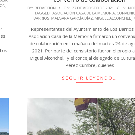
ION
,
2021-
BY:
REDACCIÓN
ON:
27 DE AGOSTO DE 2021
IN:
NOT
TAGGED:
ASOCIACIÓN CASA DE LA MEMORIA
,
CONVENI
08-
BARRIOS
,
MALGARA GARCÍA DÍAZ
,
MIGUEL ALCONCHEL J
27
er
Representantes del Ayuntamiento de Los Barrios 
ess
Asociación Casa de la Memoria firmaron un conven
de colaboración en la mañana del martes 24 de ag
 Los
2021. Por parte del consistorio fueron el propio a
Miguel Alconchel, y el concejal delegado de Cultura
Pérez Cumbre, quienes
SEGUIR LEYENDO…