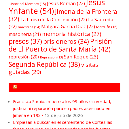
Jesús
Jesús Román
(22)
Historical Memory
(15)
Ynfante
(54)
Jimena de la Frontera
(32)
La Línea de la Concepción
(22)
La Sauceda
(22)
Malgara García Díaz
(22)
Marrufo
(16)
maestros
(14)
memoria histórica
(27)
masonería
(21)
Prisión
presos
(37)
prisioneros
(34)
de El Puerto de Santa María
(42)
San Roque
(23)
represión
(20)
Repression
(13)
Segunda República
(38)
visitas
guiadas
(29)
FORO POR LA MEMORIA CAMPO DE GIBRALTAR
Francisca Saraiba muere a los 99 años sin verdad,
justicia ni reparación para su padre, asesinado en
Jimena en 1937
13 de julio de 2026
Empiezan a buscar en el cementerio de Cortes las