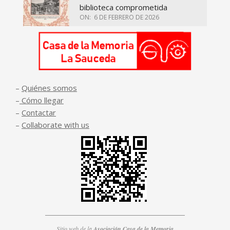
biblioteca comprometida
ON:
6 DE FEBRERO DE 2026
–
Quiénes somos
–
Cómo llegar
–
Contactar
–
Collaborate with us
Sitio web de la
Asociación Casa de la Memoria