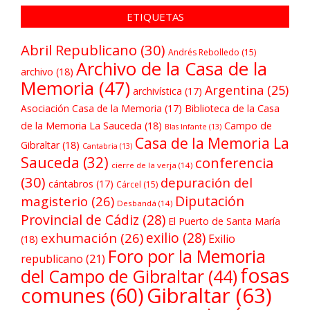
ETIQUETAS
Abril Republicano
(30)
Andrés Rebolledo
(15)
Archivo de la Casa de la
archivo
(18)
Memoria
(47)
Argentina
(25)
archivística
(17)
Asociación Casa de la Memoria
(17)
Biblioteca de la Casa
de la Memoria La Sauceda
(18)
Campo de
Blas Infante
(13)
Casa de la Memoria La
Gibraltar
(18)
Cantabria
(13)
Sauceda
(32)
conferencia
cierre de la verja
(14)
(30)
depuración del
cántabros
(17)
Cárcel
(15)
Diputación
magisterio
(26)
Desbandá
(14)
Provincial de Cádiz
(28)
El Puerto de Santa María
exilio
(28)
exhumación
(26)
Exilio
(18)
Foro por la Memoria
republicano
(21)
fosas
del Campo de Gibraltar
(44)
comunes
(60)
Gibraltar
(63)