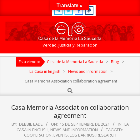
Skip
Translate »
to
content
Casa
Verdad, Justicia y Reparación
de
Primary
la
Está viendo:
Casa de la Memoria La Sauceda
>
Blog
>
Navigation
Memoria
Menu
La Casa in English
>
News and Information
>
La
Casa Memoria Association collaboration agreement
Sauceda
Search
Casa Memoria Association collaboration
agreement
BY:
DEBBIE EADE
ON:
15 DE SEPTIEMBRE DE 2021
IN:
LA
CASA IN ENGLISH
,
NEWS AND INFORMATION
TAGGED:
COOPERATION
,
EVENTS
,
LOS BARRIOS
,
RESEARCH