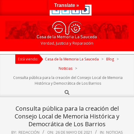
Skip
Translate »
to
content
Casa
Verdad, Justicia y Reparación
de
Primary
la
Está viendo:
Casa de la Memoria La Sauceda
>
Blog
>
Navigation
Memoria
Menu
Noticias
>
La
Consulta pública para la creación del Consejo Local de Memoria
Sauceda
Histórica y Democrática de Los Barrios
Search
Consulta pública para la creación del
Consejo Local de Memoria Histórica y
Democrática de Los Barrios
BY:
REDACCIÓN
ON:
26 DE MAYO DE 2021
IN:
NOTICIAS