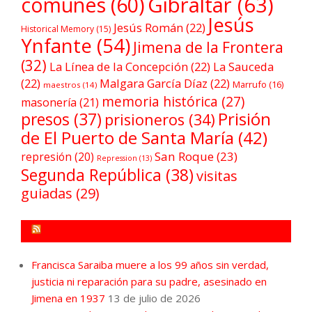
comunes
(60)
Gibraltar
(63)
Jesús
Jesús Román
(22)
Historical Memory
(15)
Ynfante
(54)
Jimena de la Frontera
(32)
La Línea de la Concepción
(22)
La Sauceda
(22)
Malgara García Díaz
(22)
Marrufo
(16)
maestros
(14)
memoria histórica
(27)
masonería
(21)
Prisión
presos
(37)
prisioneros
(34)
de El Puerto de Santa María
(42)
San Roque
(23)
represión
(20)
Repression
(13)
Segunda República
(38)
visitas
guiadas
(29)
FORO POR LA MEMORIA CAMPO DE GIBRALTAR
Francisca Saraiba muere a los 99 años sin verdad,
justicia ni reparación para su padre, asesinado en
Jimena en 1937
13 de julio de 2026