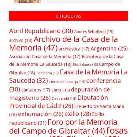
ETIQUETAS
Abril Republicano
(30)
Andrés Rebolledo
(15)
Archivo de la Casa de la
archivo
(18)
Memoria
(47)
Argentina
(25)
archivística
(17)
Asociación Casa de la Memoria
(17)
Biblioteca de la Casa
de la Memoria La Sauceda
(18)
Campo de
Blas Infante
(13)
Casa de la Memoria La
Gibraltar
(18)
Cantabria
(13)
Sauceda
(32)
conferencia
cierre de la verja
(14)
(30)
depuración del
cántabros
(17)
Cárcel
(15)
Diputación
magisterio
(26)
Desbandá
(14)
Provincial de Cádiz
(28)
El Puerto de Santa María
exilio
(28)
exhumación
(26)
Exilio
(18)
Foro por la Memoria
republicano
(21)
fosas
del Campo de Gibraltar
(44)