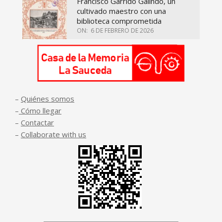
Francisco Garrido Galindo, un
cultivado maestro con una
biblioteca comprometida
ON:
6 DE FEBRERO DE 2026
–
Quiénes somos
–
Cómo llegar
–
Contactar
–
Collaborate with us