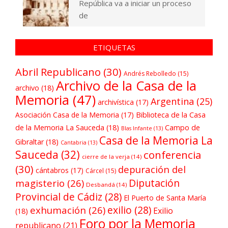
República va a iniciar un proceso
de
ETIQUETAS
Abril Republicano
(30)
Andrés Rebolledo
(15)
Archivo de la Casa de la
archivo
(18)
Memoria
(47)
Argentina
(25)
archivística
(17)
Asociación Casa de la Memoria
(17)
Biblioteca de la Casa
de la Memoria La Sauceda
(18)
Campo de
Blas Infante
(13)
Casa de la Memoria La
Gibraltar
(18)
Cantabria
(13)
Sauceda
(32)
conferencia
cierre de la verja
(14)
(30)
depuración del
cántabros
(17)
Cárcel
(15)
Diputación
magisterio
(26)
Desbandá
(14)
Provincial de Cádiz
(28)
El Puerto de Santa María
exilio
(28)
exhumación
(26)
Exilio
(18)
Foro por la Memoria
republicano
(21)