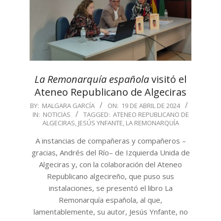
La Remonarquía española
visitó el
Ateneo Republicano de Algeciras
2024-
BY:
MALGARA GARCÍA
ON:
19 DE ABRIL DE 2024
IN:
NOTICIAS
TAGGED:
ATENEO REPUBLICANO DE
04-
ALGECIRAS
,
JESÚS YNFANTE
,
LA REMONARQUÍA
19
A instancias de compañeras y compañeros –
gracias, Andrés del Río– de Izquierda Unida de
Algeciras y, con la colaboración del Ateneo
Republicano algecireño, que puso sus
instalaciones, se presentó el libro La
Remonarquía española, al que,
lamentablemente, su autor, Jesús Ynfante, no