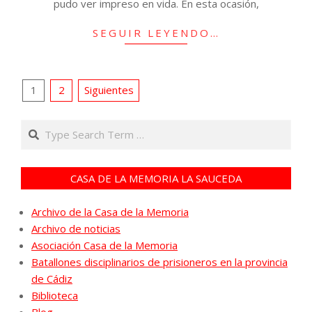
pudo ver impreso en vida. En esta ocasión,
SEGUIR LEYENDO…
Paginación
1
2
Siguientes
de
Search
entradas
CASA DE LA MEMORIA LA SAUCEDA
Archivo de la Casa de la Memoria
Archivo de noticias
Asociación Casa de la Memoria
Batallones disciplinarios de prisioneros en la provincia
de Cádiz
Biblioteca
Blog