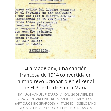
«La Madelon», una canción
francesa de 1914 convertida en
himno revolucionario en el Penal
de El Puerto de Santa María
2024-
BY:
JUAN MANUEL PIZARRO
ON:
20 DE ABRIL DE
2024
IN:
ARCHIVO
,
REPARANDO SUS MEMORIAS
04-
(ARTÍCULOS BIOGRÁFICOS)
TAGGED:
JOSÉ LOZANO
20
VEGA
,
LA LÍNEA
,
PRISIÓN DE EL PUERTO DE SANTA