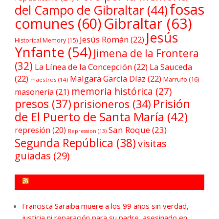
fosas
del Campo de Gibraltar
(44)
comunes
(60)
Gibraltar
(63)
Jesús
Jesús Román
(22)
Historical Memory
(15)
Ynfante
(54)
Jimena de la Frontera
(32)
La Línea de la Concepción
(22)
La Sauceda
(22)
Malgara García Díaz
(22)
Marrufo
(16)
maestros
(14)
memoria histórica
(27)
masonería
(21)
Prisión
presos
(37)
prisioneros
(34)
de El Puerto de Santa María
(42)
San Roque
(23)
represión
(20)
Repression
(13)
Segunda República
(38)
visitas
guiadas
(29)
FORO POR LA MEMORIA CAMPO DE GIBRALTAR
Francisca Saraiba muere a los 99 años sin verdad,
justicia ni reparación para su padre, asesinado en