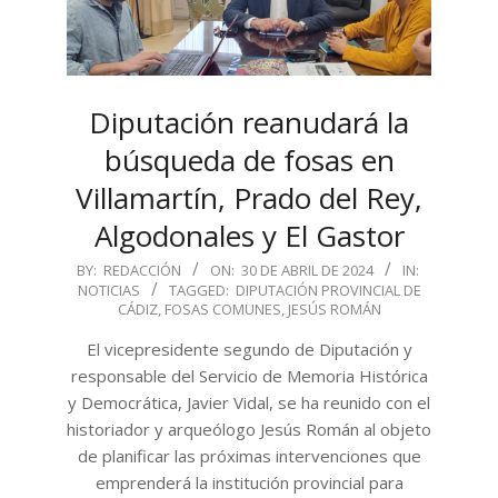
Diputación reanudará la
búsqueda de fosas en
Villamartín, Prado del Rey,
Algodonales y El Gastor
2024-
BY:
REDACCIÓN
ON:
30 DE ABRIL DE 2024
IN:
NOTICIAS
TAGGED:
DIPUTACIÓN PROVINCIAL DE
04-
CÁDIZ
,
FOSAS COMUNES
,
JESÚS ROMÁN
30
El vicepresidente segundo de Diputación y
responsable del Servicio de Memoria Histórica
y Democrática, Javier Vidal, se ha reunido con el
historiador y arqueólogo Jesús Román al objeto
de planificar las próximas intervenciones que
emprenderá la institución provincial para