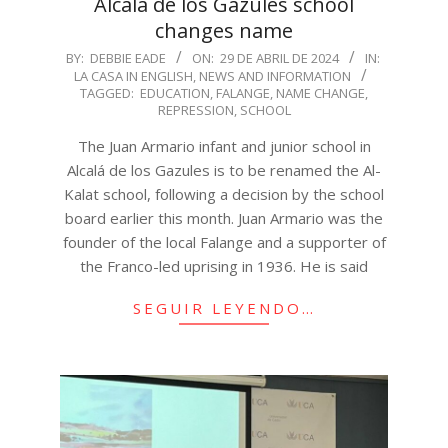
Alcalá de los Gazules school
changes name
2024-
BY:
DEBBIE EADE
ON:
29 DE ABRIL DE 2024
IN:
LA CASA IN ENGLISH
,
NEWS AND INFORMATION
04-
TAGGED:
EDUCATION
,
FALANGE
,
NAME CHANGE
,
29
REPRESSION
,
SCHOOL
The Juan Armario infant and junior school in
Alcalá de los Gazules is to be renamed the Al-
Kalat school, following a decision by the school
board earlier this month. Juan Armario was the
founder of the local Falange and a supporter of
the Franco-led uprising in 1936. He is said
SEGUIR LEYENDO…