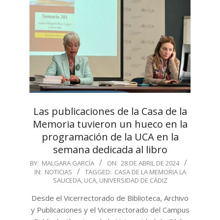
Las publicaciones de la Casa de la
Memoria tuvieron un hueco en la
programación de la UCA en la
semana dedicada al libro
2024-
BY:
MALGARA GARCÍA
ON:
28 DE ABRIL DE 2024
IN:
NOTICIAS
TAGGED:
CASA DE LA MEMORIA LA
04-
SAUCEDA
,
UCA
,
UNIVERSIDAD DE CÁDIZ
28
Desde el Vicerrectorado de Biblioteca, Archivo
y Publicaciones y el Vicerrectorado del Campus