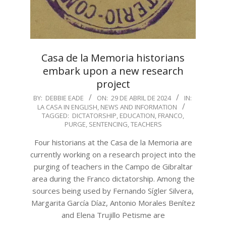
Casa de la Memoria historians
embark upon a new research
project
2024-
BY:
DEBBIE EADE
ON:
29 DE ABRIL DE 2024
IN:
LA CASA IN ENGLISH
,
NEWS AND INFORMATION
04-
TAGGED:
DICTATORSHIP
,
EDUCATION
,
FRANCO
,
29
PURGE
,
SENTENCING
,
TEACHERS
Four historians at the Casa de la Memoria are
currently working on a research project into the
purging of teachers in the Campo de Gibraltar
area during the Franco dictatorship. Among the
sources being used by Fernando Sígler Silvera,
Margarita García Díaz, Antonio Morales Benítez
and Elena Trujillo Petisme are