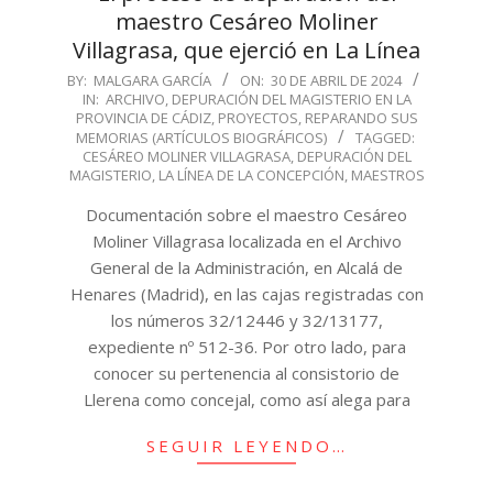
maestro Cesáreo Moliner
Villagrasa, que ejerció en La Línea
2024-
BY:
MALGARA GARCÍA
ON:
30 DE ABRIL DE 2024
IN:
ARCHIVO
,
DEPURACIÓN DEL MAGISTERIO EN LA
04-
PROVINCIA DE CÁDIZ
,
PROYECTOS
,
REPARANDO SUS
30
MEMORIAS (ARTÍCULOS BIOGRÁFICOS)
TAGGED:
CESÁREO MOLINER VILLAGRASA
,
DEPURACIÓN DEL
MAGISTERIO
,
LA LÍNEA DE LA CONCEPCIÓN
,
MAESTROS
Documentación sobre el maestro Cesáreo
Moliner Villagrasa localizada en el Archivo
General de la Administración, en Alcalá de
Henares (Madrid), en las cajas registradas con
los números 32/12446 y 32/13177,
expediente nº 512-36. Por otro lado, para
conocer su pertenencia al consistorio de
Llerena como concejal, como así alega para
SEGUIR LEYENDO…