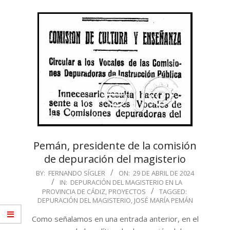
Pemán, presidente de la comisión
de depuración del magisterio
2024-
BY:
FERNANDO SÍGLER
ON:
29 DE ABRIL DE 2024
IN:
DEPURACIÓN DEL MAGISTERIO EN LA
04-
PROVINCIA DE CÁDIZ
,
PROYECTOS
TAGGED:
29
DEPURACIÓN DEL MAGISTERIO
,
JOSÉ MARÍA PEMÁN
Como señalamos en una entrada anterior, en el