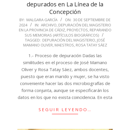
depurados en La Línea de la
Concepción
2024-
BY:
MALGARA GARCÍA
ON:
30 DE SEPTIEMBRE DE
2024
IN:
ARCHIVO
,
DEPURACIÓN DEL MAGISTERIO
09-
EN LA PROVINCIA DE CÁDIZ
,
PROYECTOS
,
REPARANDO
30
SUS MEMORIAS (ARTÍCULOS BIOGRÁFICOS)
TAGGED:
DEPURACIÓN DEL MAGISTERIO
,
JOSÉ
MAMANO OLIVER
,
MAESTROS
,
ROSA TATAY SÁEZ
1.- Proceso de depuración Dadas las
similitudes en el proceso de José Mamano
Oliver y Rosa Tatay Sáez, ambos docentes,
puesto que eran marido y mujer, se ha visto
conveniente hacer las dos microbiografías de
forma conjunta, aunque se especificarán los
datos en los que no exista coincidencia. En esta
SEGUIR LEYENDO…