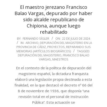
El maestro jerezano Francisco
Balao Vargas, depurado por haber
sido alcalde republicano de
Chipiona, aunque luego
rehabilitado
2024-
BY:
FERNANDO SÍGLER
ON:
22 DE JULIO DE 2024
IN:
ARCHIVO
,
DEPURACIÓN DEL MAGISTERIO EN LA
07-
PROVINCIA DE CÁDIZ
,
PROYECTOS
,
REPARANDO SUS
22
MEMORIAS (ARTÍCULOS BIOGRÁFICOS)
TAGGED:
DEPURACIÓN DEL MAGISTERIO
,
FRANCISCO BALAO
VARGAS
,
MAESTROS
En el contexto de la política de depuración del
magisterio español, la dictadura franquista
elaboró una legislación propia destinada a esta
finalidad, en la que destacó el decreto nº 66 del
8 de noviembre de 1936, que disponía “una
revisión total en el personal de Instrucción
Pública”. Esta actuación se