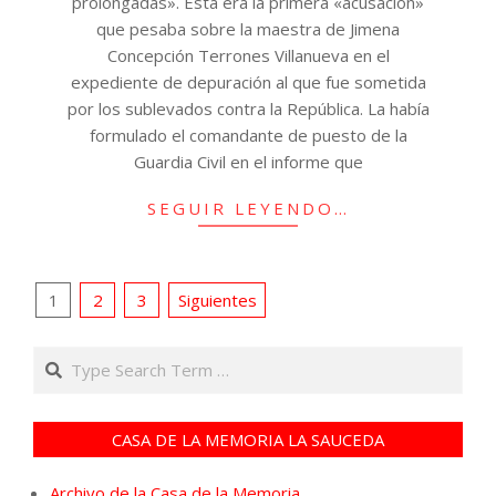
prolongadas». Esta era la primera «acusación»
que pesaba sobre la maestra de Jimena
Concepción Terrones Villanueva en el
expediente de depuración al que fue sometida
por los sublevados contra la República. La había
formulado el comandante de puesto de la
Guardia Civil en el informe que
SEGUIR LEYENDO…
Paginación
1
2
3
Siguientes
de
Search
entradas
CASA DE LA MEMORIA LA SAUCEDA
Archivo de la Casa de la Memoria