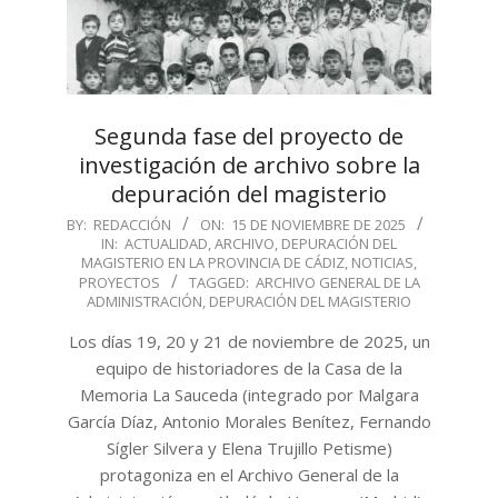
Segunda fase del proyecto de
investigación de archivo sobre la
depuración del magisterio
2025-
BY:
REDACCIÓN
ON:
15 DE NOVIEMBRE DE 2025
IN:
ACTUALIDAD
,
ARCHIVO
,
DEPURACIÓN DEL
11-
MAGISTERIO EN LA PROVINCIA DE CÁDIZ
,
NOTICIAS
,
15
PROYECTOS
TAGGED:
ARCHIVO GENERAL DE LA
ADMINISTRACIÓN
,
DEPURACIÓN DEL MAGISTERIO
Los días 19, 20 y 21 de noviembre de 2025, un
equipo de historiadores de la Casa de la
Memoria La Sauceda (integrado por Malgara
García Díaz, Antonio Morales Benítez, Fernando
Sígler Silvera y Elena Trujillo Petisme)
protagoniza en el Archivo General de la