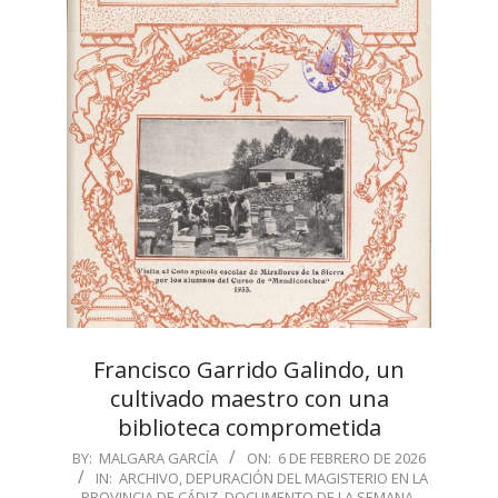
Francisco Garrido Galindo, un
cultivado maestro con una
biblioteca comprometida
2026-
BY:
MALGARA GARCÍA
ON:
6 DE FEBRERO DE 2026
IN:
ARCHIVO
,
DEPURACIÓN DEL MAGISTERIO EN LA
02-
PROVINCIA DE CÁDIZ
,
DOCUMENTO DE LA SEMANA
,