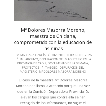
Mª Dolores Mazorra Moreno,
maestra de Chiclana,
comprometida con la educación de
las niñas
2026-
BY:
MALGARA GARCÍA
ON:
28 DE FEBRERO DE 2026
IN:
ARCHIVO
,
DEPURACIÓN DEL MAGISTERIO EN LA
02-
PROVINCIA DE CÁDIZ
,
DOCUMENTO DE LA SEMANA
,
28
PROYECTOS
TAGGED:
DEPURACIÓN DEL
MAGISTERIO
,
Mª DOLORES MAZORRA MORENO
El caso de la maestra Mª Dolores Mazorra
Moreno nos llama la atención porque, una vez
que en la Comisión Depuradora Provincial D,
elevan los cargos que contra ella se han
recogido de los informantes, no sigue el