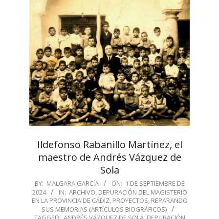
Ildefonso Rabanillo Martínez, el
maestro de Andrés Vázquez de
Sola
2024-
BY:
MALGARA GARCÍA
ON:
1 DE SEPTIEMBRE DE
2024
IN:
ARCHIVO
,
DEPURACIÓN DEL MAGISTERIO
09-
EN LA PROVINCIA DE CÁDIZ
,
PROYECTOS
,
REPARANDO
01
SUS MEMORIAS (ARTÍCULOS BIOGRÁFICOS)
TAGGED:
ANDRÉS VÁZQUEZ DE SOLA
,
DEPURACIÓN