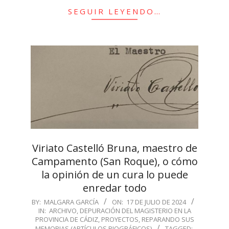
SEGUIR LEYENDO…
Viriato Castelló Bruna, maestro de
Campamento (San Roque), o cómo
la opinión de un cura lo puede
enredar todo
2024-
BY:
MALGARA GARCÍA
ON:
17 DE JULIO DE 2024
IN:
ARCHIVO
,
DEPURACIÓN DEL MAGISTERIO EN LA
07-
PROVINCIA DE CÁDIZ
,
PROYECTOS
,
REPARANDO SUS
17
MEMORIAS (ARTÍCULOS BIOGRÁFICOS)
TAGGED: