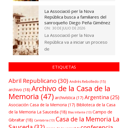
La Associació per la Nova
República busca a familiares del
sanroqueño Diego Peña Giménez
ON:
30 DE JULIO DE 2026
La Associació per la Nova
República va a iniciar un proceso
de
ETIQUETAS
Abril Republicano
(30)
Andrés Rebolledo
(15)
Archivo de la Casa de la
archivo
(18)
Memoria
(47)
Argentina
(25)
archivística
(17)
Asociación Casa de la Memoria
(17)
Biblioteca de la Casa
de la Memoria La Sauceda
(18)
Campo de
Blas Infante
(13)
Casa de la Memoria La
Gibraltar
(18)
Cantabria
(13)
Sauceda
(32)
conferencia