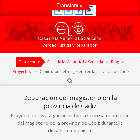
Skip
Translate »
to
content
Casa
Verdad, Justicia y Reparación
de
Primary
la
Está viendo:
Casa de la Memoria La Sauceda
>
Blog
>
Navigation
Memoria
Menu
Proyectos
>
Depuración del magisterio en la provincia de Cádiz
La
Search
Sauceda
Depuración del magisterio en la
provincia de Cádiz
Proyecto de investigación histórica sobre la depuración
del magisterio de la provincia de Cádiz durante la
dictadura franquista.