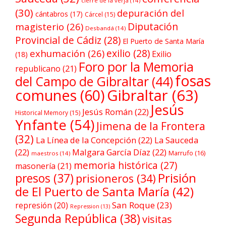
cierre de la verja
(14)
(30)
depuración del
cántabros
(17)
Cárcel
(15)
Diputación
magisterio
(26)
Desbandá
(14)
Provincial de Cádiz
(28)
El Puerto de Santa María
exilio
(28)
exhumación
(26)
Exilio
(18)
Foro por la Memoria
republicano
(21)
fosas
del Campo de Gibraltar
(44)
comunes
(60)
Gibraltar
(63)
Jesús
Jesús Román
(22)
Historical Memory
(15)
Ynfante
(54)
Jimena de la Frontera
(32)
La Línea de la Concepción
(22)
La Sauceda
(22)
Malgara García Díaz
(22)
Marrufo
(16)
maestros
(14)
memoria histórica
(27)
masonería
(21)
Prisión
presos
(37)
prisioneros
(34)
de El Puerto de Santa María
(42)
San Roque
(23)
represión
(20)
Repression
(13)
Segunda República
(38)
visitas