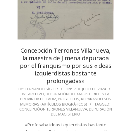
Concepción Terrones Villanueva,
la maestra de Jimena depurada
por el franquismo por sus «ideas
izquierdistas bastante
prolongadas»
2024-
BY:
FERNANDO SÍGLER
ON:
7 DE JULIO DE 2024
IN:
ARCHIVO
,
DEPURACIÓN DEL MAGISTERIO EN LA
07-
PROVINCIA DE CÁDIZ
,
PROYECTOS
,
REPARANDO SUS
07
MEMORIAS (ARTÍCULOS BIOGRÁFICOS)
TAGGED:
CONCEPCIÓON TERRONES VILLANUEVA
,
DEPURACIÓN
DEL MAGISTERIO
«Profesaba ideas izquierdistas bastante