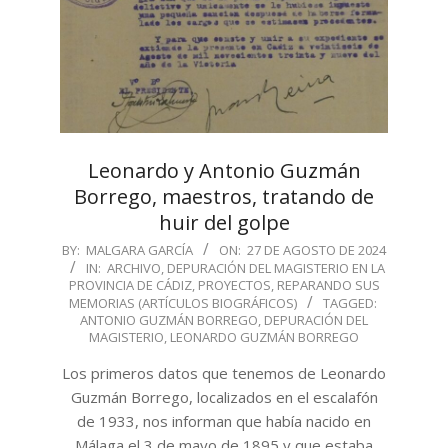
Leonardo y Antonio Guzmán
Borrego, maestros, tratando de
huir del golpe
2024-
BY:
MALGARA GARCÍA
ON:
27 DE AGOSTO DE 2024
IN:
ARCHIVO
,
DEPURACIÓN DEL MAGISTERIO EN LA
08-
PROVINCIA DE CÁDIZ
,
PROYECTOS
,
REPARANDO SUS
27
MEMORIAS (ARTÍCULOS BIOGRÁFICOS)
TAGGED:
ANTONIO GUZMÁN BORREGO
,
DEPURACIÓN DEL
MAGISTERIO
,
LEONARDO GUZMÁN BORREGO
Los primeros datos que tenemos de Leonardo
Guzmán Borrego, localizados en el escalafón
de 1933, nos informan que había nacido en
Málaga el 3 de mayo de 1895 y que estaba