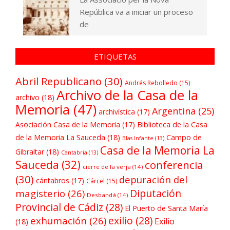
República va a iniciar un proceso
de
ETIQUETAS
Abril Republicano
(30)
Andrés Rebolledo
(15)
Archivo de la Casa de la
archivo
(18)
Memoria
(47)
Argentina
(25)
archivística
(17)
Asociación Casa de la Memoria
(17)
Biblioteca de la Casa
de la Memoria La Sauceda
(18)
Campo de
Blas Infante
(13)
Casa de la Memoria La
Gibraltar
(18)
Cantabria
(13)
Sauceda
(32)
conferencia
cierre de la verja
(14)
(30)
depuración del
cántabros
(17)
Cárcel
(15)
Diputación
magisterio
(26)
Desbandá
(14)
Provincial de Cádiz
(28)
El Puerto de Santa María
exilio
(28)
exhumación
(26)
Exilio
(18)