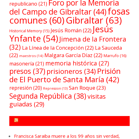
Foro por la Memoria
republicano
(21)
fosas
del Campo de Gibraltar
(44)
comunes
(60)
Gibraltar
(63)
Jesús
Jesús Román
(22)
Historical Memory
(15)
Ynfante
(54)
Jimena de la Frontera
(32)
La Línea de la Concepción
(22)
La Sauceda
(22)
Malgara García Díaz
(22)
Marrufo
(16)
maestros
(14)
memoria histórica
(27)
masonería
(21)
Prisión
presos
(37)
prisioneros
(34)
de El Puerto de Santa María
(42)
San Roque
(23)
represión
(20)
Repression
(13)
Segunda República
(38)
visitas
guiadas
(29)
FORO POR LA MEMORIA CAMPO DE GIBRALTAR
Francisca Saraiba muere a los 99 años sin verdad,