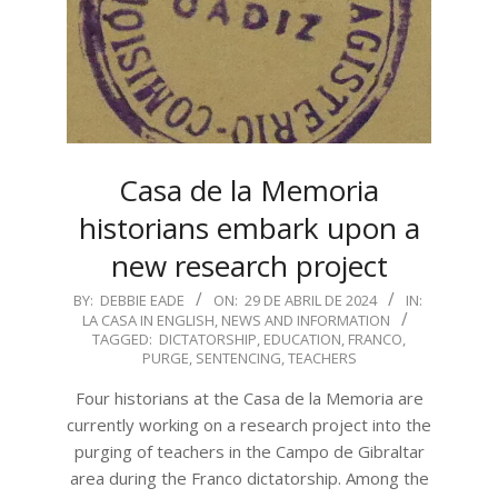
Casa de la Memoria
historians embark upon a
new research project
2024-
BY:
DEBBIE EADE
ON:
29 DE ABRIL DE 2024
IN:
LA CASA IN ENGLISH
,
NEWS AND INFORMATION
04-
TAGGED:
DICTATORSHIP
,
EDUCATION
,
FRANCO
,
29
PURGE
,
SENTENCING
,
TEACHERS
Four historians at the Casa de la Memoria are
currently working on a research project into the
purging of teachers in the Campo de Gibraltar
area during the Franco dictatorship. Among the