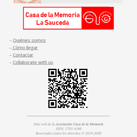
–
Quiénes somos
–
Cómo llegar
–
Contactar
–
Collaborate with us
Sitio web de la
Asociación Casa de la Memoria
ISSN: 2792-4386
Reservados todos los derechos © 2019-2026