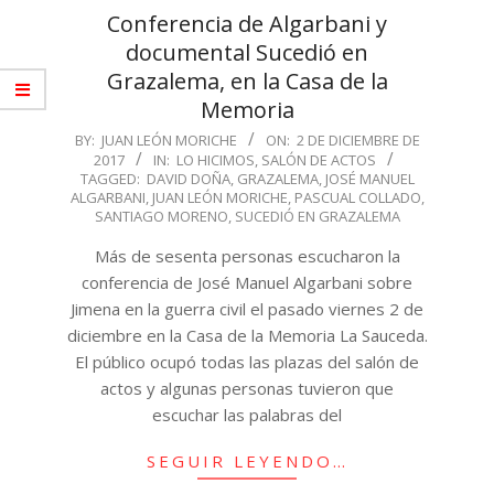
Conferencia de Algarbani y
documental Sucedió en
Grazalema, en la Casa de la
Memoria
2017-
BY:
JUAN LEÓN MORICHE
ON:
2 DE DICIEMBRE DE
2017
IN:
LO HICIMOS
,
SALÓN DE ACTOS
12-
TAGGED:
DAVID DOÑA
,
GRAZALEMA
,
JOSÉ MANUEL
02
ALGARBANI
,
JUAN LEÓN MORICHE
,
PASCUAL COLLADO
,
SANTIAGO MORENO
,
SUCEDIÓ EN GRAZALEMA
Más de sesenta personas escucharon la
conferencia de José Manuel Algarbani sobre
Jimena en la guerra civil el pasado viernes 2 de
diciembre en la Casa de la Memoria La Sauceda.
El público ocupó todas las plazas del salón de
actos y algunas personas tuvieron que
escuchar las palabras del
SEGUIR LEYENDO…