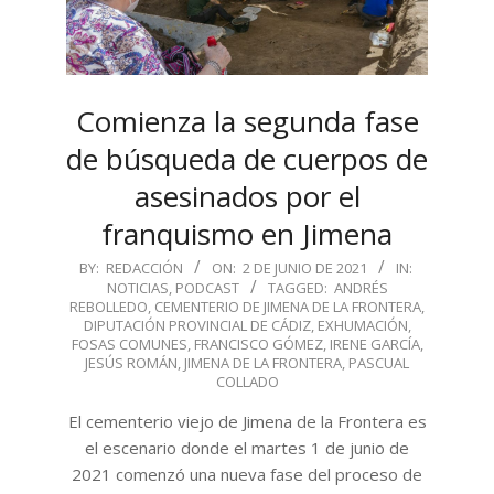
Comienza la segunda fase
de búsqueda de cuerpos de
asesinados por el
franquismo en Jimena
2021-
BY:
REDACCIÓN
ON:
2 DE JUNIO DE 2021
IN:
NOTICIAS
,
PODCAST
TAGGED:
ANDRÉS
06-
REBOLLEDO
,
CEMENTERIO DE JIMENA DE LA FRONTERA
,
02
DIPUTACIÓN PROVINCIAL DE CÁDIZ
,
EXHUMACIÓN
,
FOSAS COMUNES
,
FRANCISCO GÓMEZ
,
IRENE GARCÍA
,
JESÚS ROMÁN
,
JIMENA DE LA FRONTERA
,
PASCUAL
COLLADO
El cementerio viejo de Jimena de la Frontera es
el escenario donde el martes 1 de junio de
2021 comenzó una nueva fase del proceso de