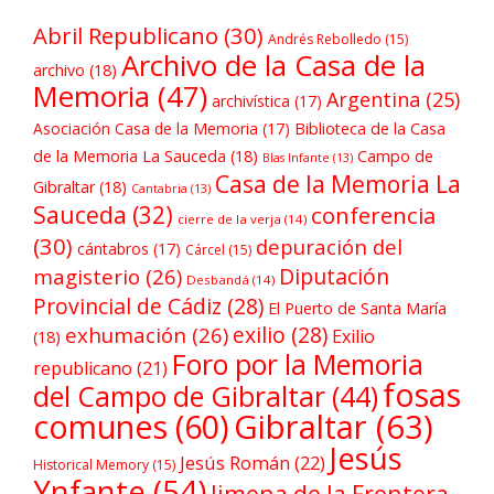
Abril Republicano
(30)
Andrés Rebolledo
(15)
Archivo de la Casa de la
archivo
(18)
Memoria
(47)
Argentina
(25)
archivística
(17)
Asociación Casa de la Memoria
(17)
Biblioteca de la Casa
de la Memoria La Sauceda
(18)
Campo de
Blas Infante
(13)
Casa de la Memoria La
Gibraltar
(18)
Cantabria
(13)
Sauceda
(32)
conferencia
cierre de la verja
(14)
(30)
depuración del
cántabros
(17)
Cárcel
(15)
Diputación
magisterio
(26)
Desbandá
(14)
Provincial de Cádiz
(28)
El Puerto de Santa María
exilio
(28)
exhumación
(26)
Exilio
(18)
Foro por la Memoria
republicano
(21)
fosas
del Campo de Gibraltar
(44)
comunes
(60)
Gibraltar
(63)
Jesús
Jesús Román
(22)
Historical Memory
(15)
Ynfante
(54)
Jimena de la Frontera