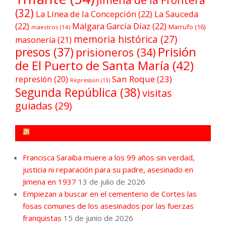
(32)
La Línea de la Concepción
(22)
La Sauceda
(22)
Malgara García Díaz
(22)
Marrufo
(16)
maestros
(14)
memoria histórica
(27)
masonería
(21)
Prisión
presos
(37)
prisioneros
(34)
de El Puerto de Santa María
(42)
San Roque
(23)
represión
(20)
Repression
(13)
Segunda República
(38)
visitas
guiadas
(29)
FORO POR LA MEMORIA CAMPO DE GIBRALTAR
Francisca Saraiba muere a los 99 años sin verdad,
justicia ni reparación para su padre, asesinado en
Jimena en 1937
13 de julio de 2026
Empiezan a buscar en el cementerio de Cortes las
fosas comunes de los asesinados por las fuerzas
franquistas
15 de junio de 2026