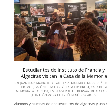
Estudiantes de instituto de Francia y
Algeciras visitan la Casa de la Memori
2019-
BY:
JUAN LEÓN MORICHE
ON:
17 DE DICIEMBRE DE 2019
IN
HICIMOS
,
SALÓN DE ACTOS
TAGGED:
BREST
,
CASA DE LA
12-
MEMORIA LA SAUCEDA
,
IES ISLA VERDE
,
IES KURSAAL DE ALGECI
17
JUAN LEÓN MORICHE
,
LYCÉE RENÉ DESCARTES
Alumnos y alumnas de dos institutos de Algeciras y uno 