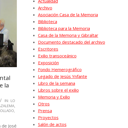
Actualidad
Archivo
Asociación Casa de la Memoria
Biblioteca
Biblioteca para la Memoria
Casa de la Memoria y Gibraltar
Documento destacado del archivo
Escritores
Exilio transoceánico
Exposición
Fondo Hemerográfico
Legado de Jesús Ynfante
ntal
Libro de la semana
e la
Libros sobre el exilio
Memoria y Exilio
IN:
LO
Otros
AZALEMA
,
Prensa
COLLADO
,
Proyectos
Salón de actos
 de José