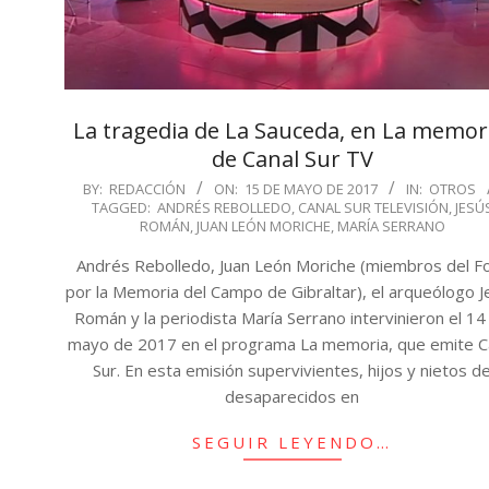
La tragedia de La Sauceda, en La memor
de Canal Sur TV
2017-
BY:
REDACCIÓN
ON:
15 DE MAYO DE 2017
IN:
OTROS
TAGGED:
ANDRÉS REBOLLEDO
,
CANAL SUR TELEVISIÓN
,
JESÚ
05-
ROMÁN
,
JUAN LEÓN MORICHE
,
MARÍA SERRANO
15
Andrés Rebolledo, Juan León Moriche (miembros del F
por la Memoria del Campo de Gibraltar), el arqueólogo J
Román y la periodista María Serrano intervinieron el 14
mayo de 2017 en el programa La memoria, que emite C
Sur. En esta emisión supervivientes, hijos y nietos d
desaparecidos en
SEGUIR LEYENDO…