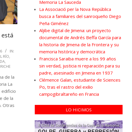
Memoria La Sauceda
La Associació per la Nova República
busca a familiares del sanroqueño Diego
Peña Giménez
Aljibe digital de Jimena: un proyecto
 está
documental de Andrés Beffa García para
la historia de Jimena de la Frontera y su
6
IN:
memoria histórica y democrática
L RÍO
,
Francisca Saraiba muere a los 99 años
EDA
,
sin verdad, justicia ni reparación para su
RICHE
padre, asesinado en Jimena en 1937
na de la
Clémence Galan, estudiante de Sciences
oria La
Po, tras el rastro del exilio
 edificio
campogibraltareño en Francia
e de la
a. Otras
LO HICIMOS