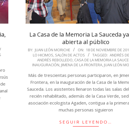
ia,
La Casa de la Memoria La Sauceda ya
abierta al público
2016-
BY:
JUAN LEÓN MORICHE
ON:
18 DE NOVIEMBRE DE 201
S
LO HICIMOS
,
SALÓN DE ACTOS
TAGGED:
ANDRÉS DE
11-
ANDRÉS REBOLLEDO
,
CASA DE LA MEMORIA LA SAUC
18
INAUGURACIÓN
,
JIMENA DE LA FRONTERA
,
JUAN LEÓN MO
oro
Más de trescientas personas participaron, en Jime
esús
Frontera, en la inauguración de la Casa de la Mem
 de
Sauceda. Los asistentes llenaron todas las salas del
anal
recién rehabilitado, además de la Casa Verde, sed
e
asociación ecologista Agaden, contigua a la primer
muchas personas siguieron
SEGUIR LEYENDO…