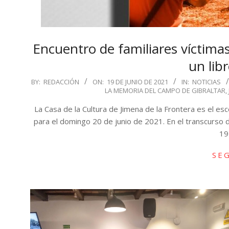
Encuentro de familiares víctima
un lib
2021-
BY:
REDACCIÓN
ON:
19 DE JUNIO DE 2021
IN:
NOTICIAS
LA MEMORIA DEL CAMPO DE GIBRALTAR
,
06-
19
La Casa de la Cultura de Jimena de la Frontera es el es
para el domingo 20 de junio de 2021. En el transcurso d
19
SE