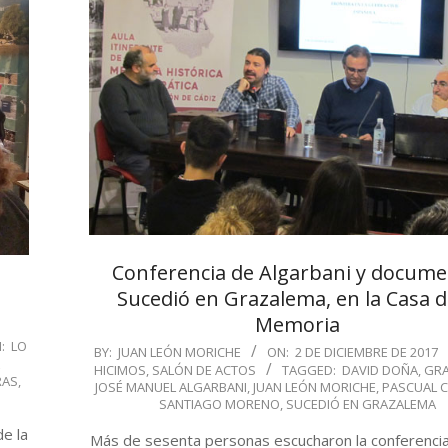
Conferencia de Algarbani y docume
Sucedió en Grazalema, en la Casa d
a
Memoria
:
LO
2017-
BY:
JUAN LEÓN MORICHE
ON:
2 DE DICIEMBRE DE 2017
HICIMOS
,
SALÓN DE ACTOS
TAGGED:
DAVID DOÑA
,
GR
12-
RAS
,
JOSÉ MANUEL ALGARBANI
,
JUAN LEÓN MORICHE
,
PASCUAL 
02
SANTIAGO MORENO
,
SUCEDIÓ EN GRAZALEMA
de la
Más de sesenta personas escucharon la conferencia