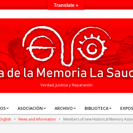
Translate »
Verdad, Justicia y Reparación
TOS
ASOCIACIÓN
ARCHIVO
BIBLIOTECA
EXPOS
English
>
News and Information
>
Members of new Historical Memory Associ