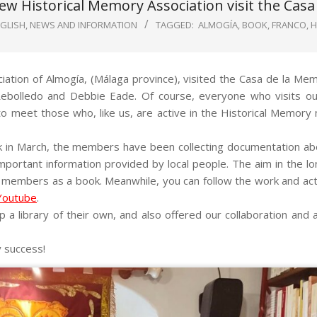
w Historical Memory Association visit the Casa
NGLISH
,
NEWS AND INFORMATION
TAGGED:
ALMOGÍA
,
BOOK
,
FRANCO
,
H
tion of Almogía, (Málaga province), visited the Casa de la Mem
bolledo and Debbie Eade. Of course, everyone who visits ou
to meet those who, like us, are active in the Historical Memor
 in March, the members have been collecting documentation abo
mportant information provided by local people. The aim in the lo
y members as a book. Meanwhile, you can follow the work and activ
Youtube
.
 library of their own, and also offered our collaboration and 
y success!