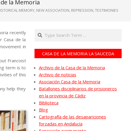
 de la Memoria
ISTORICAL MEMORY
,
NEW ASSOCIATION
,
REPRESSION
,
TESTIMONIES
Search
oria recently
r Casa de la
y movement in
CASA DE LA MEMORIA LA SAUCEDA
ut Francoist
ng term is to
Archivo de la Casa de la Memoria
ities of this
Archivo de noticias
Asociación Casa de la Memoria
any help they
Batallones disciplinarios de prisioneros
en la provincia de Cádiz
Biblioteca
Blog
Cartografía de las desapariciones
forzadas en Andalucía
Exposición permanente