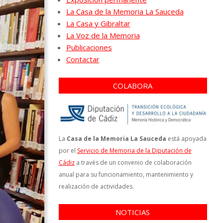
La Casa de la Memoria La Sauceda
La Casa y Gibraltar
La Voz de la Memoria
Publicaciones
Contactar
COLABORA
La
Casa de la Memoria La Sauceda
está apoyada
por el
Servicio de Memoria de la Diputación de
Cádiz
a través de un convenio de colaboración
anual para su funcionamiento, mantenimiento y
realización de actividades.
NOTICIAS