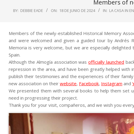
Members of ne
BY:
DEBBIE EADE
ON:
18 DE JUNIO DE 2024
IN:
LA CASA IN E
Members of the newly-established Historical Memory Associa
and were welcomed and given a guided tour by Andrés Re
Memoria is very welcome, but we are especially delighted 
Spain.
Although the Almogía association was
officially launched
back
repression in the area, and have been greatly helped with i
publish their testimonies and the experiences of their famil
new association on their
website
,
Facebook
,
Instagram
and
We presented them with several books to help them set up a
need in progressing their project.
Thank you for your visit, compañeros, and we wish you ever