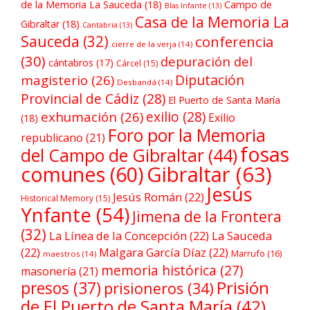
de la Memoria La Sauceda
(18)
Campo de
Blas Infante
(13)
Casa de la Memoria La
Gibraltar
(18)
Cantabria
(13)
Sauceda
(32)
conferencia
cierre de la verja
(14)
(30)
depuración del
cántabros
(17)
Cárcel
(15)
Diputación
magisterio
(26)
Desbandá
(14)
Provincial de Cádiz
(28)
El Puerto de Santa María
exilio
(28)
exhumación
(26)
Exilio
(18)
Foro por la Memoria
republicano
(21)
fosas
del Campo de Gibraltar
(44)
comunes
(60)
Gibraltar
(63)
Jesús
Jesús Román
(22)
Historical Memory
(15)
Ynfante
(54)
Jimena de la Frontera
(32)
La Línea de la Concepción
(22)
La Sauceda
(22)
Malgara García Díaz
(22)
Marrufo
(16)
maestros
(14)
memoria histórica
(27)
masonería
(21)
Prisión
presos
(37)
prisioneros
(34)
de El Puerto de Santa María
(42)