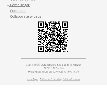
–
Cómo llegar
–
Contactar
–
Collaborate with us
Sitio web de la
Asociación Casa de la Memoria
ISSN: 2792-4386
Reservados todos los derechos © 2019-2026
Aviso Legal
-
Política de Privacidad
-
Política de
cookies