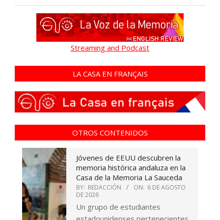
Streaming and Podcast
LA CASA EN FRANÇAIS
OTROS CONTENIDOS
Jóvenes de EEUU descubren la
memoria histórica andaluza en la
Casa de la Memoria La Sauceda
BY:
REDACCIÓN
ON:
6 DE AGOSTO
DE 2026
Un grupo de estudiantes
estadounidenses pertenecientes