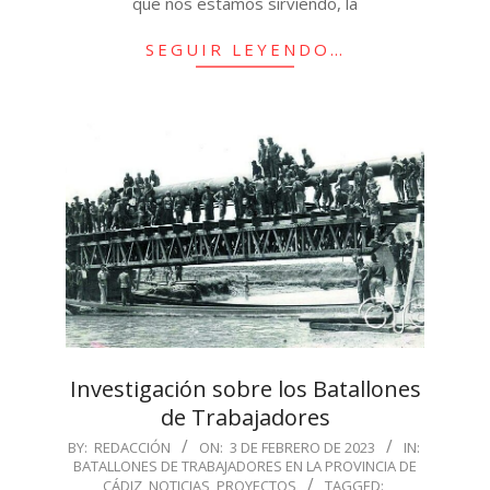
que nos estamos sirviendo, la
SEGUIR LEYENDO…
Investigación sobre los Batallones
de Trabajadores
2023-
BY:
REDACCIÓN
ON:
3 DE FEBRERO DE 2023
IN:
BATALLONES DE TRABAJADORES EN LA PROVINCIA DE
02-
CÁDIZ
,
NOTICIAS
,
PROYECTOS
TAGGED: