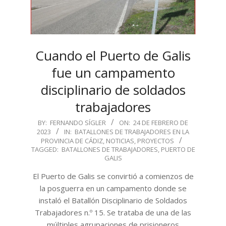
Cuando el Puerto de Galis
fue un campamento
disciplinario de soldados
trabajadores
2023-
BY:
FERNANDO SÍGLER
ON:
24 DE FEBRERO DE
2023
IN:
BATALLONES DE TRABAJADORES EN LA
02-
PROVINCIA DE CÁDIZ
,
NOTICIAS
,
PROYECTOS
24
TAGGED:
BATALLONES DE TRABAJADORES
,
PUERTO DE
GALIS
El Puerto de Galis se convirtió a comienzos de
la posguerra en un campamento donde se
instaló el Batallón Disciplinario de Soldados
Trabajadores n.º 15. Se trataba de una de las
múltiples agrupaciones de prisioneros