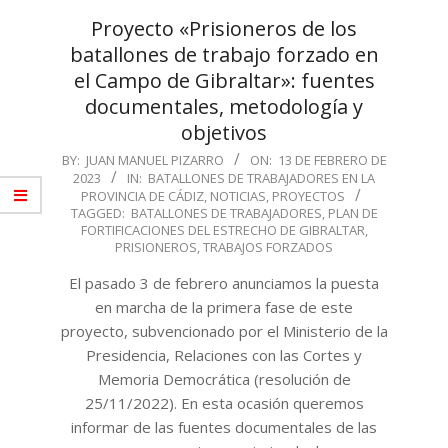
Proyecto «Prisioneros de los
batallones de trabajo forzado en
el Campo de Gibraltar»: fuentes
documentales, metodología y
objetivos
2023-
BY:
JUAN MANUEL PIZARRO
ON:
13 DE FEBRERO DE
2023
IN:
BATALLONES DE TRABAJADORES EN LA
02-
PROVINCIA DE CÁDIZ
,
NOTICIAS
,
PROYECTOS
13
TAGGED:
BATALLONES DE TRABAJADORES
,
PLAN DE
FORTIFICACIONES DEL ESTRECHO DE GIBRALTAR
,
PRISIONEROS
,
TRABAJOS FORZADOS
El pasado 3 de febrero anunciamos la puesta
en marcha de la primera fase de este
proyecto, subvencionado por el Ministerio de la
Presidencia, Relaciones con las Cortes y
Memoria Democrática (resolución de
25/11/2022). En esta ocasión queremos
informar de las fuentes documentales de las