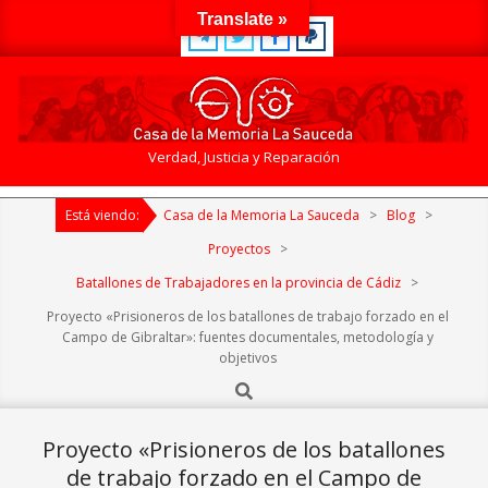
Skip
Translate »
to
content
Casa
Verdad, Justicia y Reparación
de
Primary
la
Está viendo:
Casa de la Memoria La Sauceda
>
Blog
>
Navigation
Memoria
Menu
Proyectos
>
La
Batallones de Trabajadores en la provincia de Cádiz
>
Sauceda
Proyecto «Prisioneros de los batallones de trabajo forzado en el
Campo de Gibraltar»: fuentes documentales, metodología y
objetivos
Search
Proyecto «Prisioneros de los batallones
de trabajo forzado en el Campo de