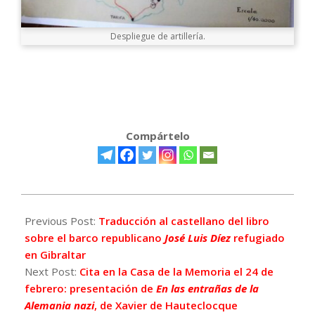
Despliegue de artillería.
Compártelo
2023-
02-
Previous Post:
Traducción al castellano del libro
13
sobre el barco republicano
José Luis Díez
refugiado
en Gibraltar
Next Post:
Cita en la Casa de la Memoria el 24 de
febrero: presentación de
En las entrañas de la
Alemania nazi
, de Xavier de Hauteclocque