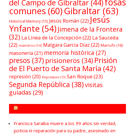
fosas
del Campo de Gibraltar
(44)
comunes
(60)
Gibraltar
(63)
Jesús
Jesús Román
(22)
Historical Memory
(15)
Ynfante
(54)
Jimena de la Frontera
(32)
La Línea de la Concepción
(22)
La Sauceda
(22)
Malgara García Díaz
(22)
Marrufo
(16)
maestros
(14)
memoria histórica
(27)
masonería
(21)
Prisión
presos
(37)
prisioneros
(34)
de El Puerto de Santa María
(42)
San Roque
(23)
represión
(20)
Repression
(13)
Segunda República
(38)
visitas
guiadas
(29)
FORO POR LA MEMORIA CAMPO DE GIBRALTAR
Francisca Saraiba muere a los 99 años sin verdad,
justicia ni reparación para su padre, asesinado en