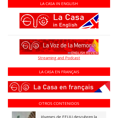
LA CASA IN ENGLISH
Streaming and Podcast
LA CASA EN FRANÇAIS
OTROS CONTENIDOS
Jóvenes de EEUU descubren la