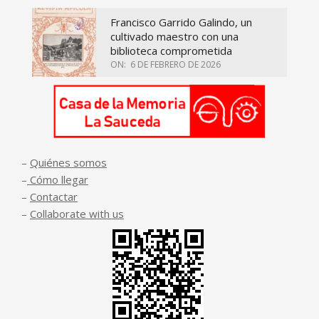
Francisco Garrido Galindo, un
cultivado maestro con una
biblioteca comprometida
ON:
6 DE FEBRERO DE 2026
–
Quiénes somos
–
Cómo llegar
–
Contactar
–
Collaborate with us