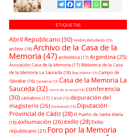
ETIQUETAS
Abril Republicano
(30)
Andrés Rebolledo
(15)
Archivo de la Casa de la
archivo
(18)
Memoria
(47)
Argentina
(25)
archivística
(17)
Asociación Casa de la Memoria
(17)
Biblioteca de la Casa
de la Memoria La Sauceda
(18)
Campo de
Blas Infante
(13)
Casa de la Memoria La
Gibraltar
(18)
Cantabria
(13)
Sauceda
(32)
conferencia
cierre de la verja
(14)
(30)
depuración del
cántabros
(17)
Cárcel
(15)
Diputación
magisterio
(26)
Desbandá
(14)
Provincial de Cádiz
(28)
El Puerto de Santa María
exilio
(28)
exhumación
(26)
Exilio
(18)
Foro por la Memoria
republicano
(21)