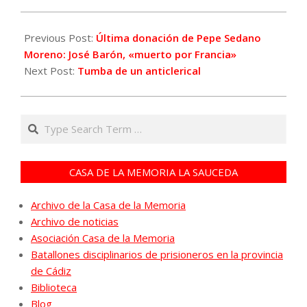
2020-
10-
Previous Post:
Última donación de Pepe Sedano
23
Moreno: José Barón, «muerto por Francia»
Next Post:
Tumba de un anticlerical
Search
CASA DE LA MEMORIA LA SAUCEDA
Archivo de la Casa de la Memoria
Archivo de noticias
Asociación Casa de la Memoria
Batallones disciplinarios de prisioneros en la provincia
de Cádiz
Biblioteca
Blog