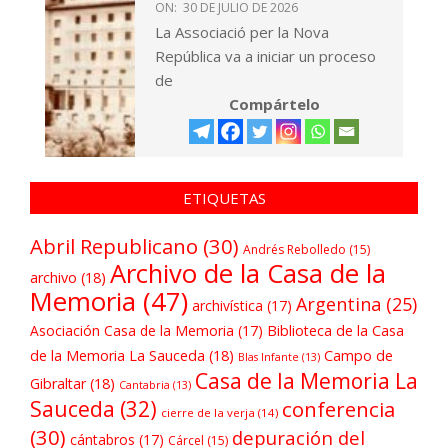
ON:
30 DE JULIO DE 2026
La Associació per la Nova
República va a iniciar un proceso
de
Compártelo
ETIQUETAS
Abril Republicano
(30)
Andrés Rebolledo
(15)
Archivo de la Casa de la
archivo
(18)
Memoria
(47)
Argentina
(25)
archivística
(17)
Asociación Casa de la Memoria
(17)
Biblioteca de la Casa
de la Memoria La Sauceda
(18)
Campo de
Blas Infante
(13)
Casa de la Memoria La
Gibraltar
(18)
Cantabria
(13)
Sauceda
(32)
conferencia
cierre de la verja
(14)
(30)
depuración del
cántabros
(17)
Cárcel
(15)