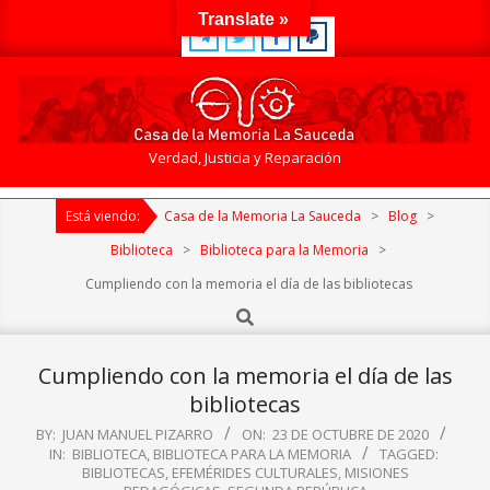
Skip
Translate »
to
content
Casa
Verdad, Justicia y Reparación
de
Primary
la
Está viendo:
Casa de la Memoria La Sauceda
>
Blog
>
Navigation
Memoria
Menu
Biblioteca
>
Biblioteca para la Memoria
>
La
Cumpliendo con la memoria el día de las bibliotecas
Sauceda
Search
Cumpliendo con la memoria el día de las
bibliotecas
BY:
JUAN MANUEL PIZARRO
ON:
23 DE OCTUBRE DE 2020
IN:
BIBLIOTECA
,
BIBLIOTECA PARA LA MEMORIA
TAGGED:
BIBLIOTECAS
,
EFEMÉRIDES CULTURALES
,
MISIONES