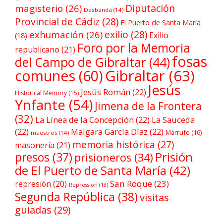
Diputación
magisterio
(26)
Desbandá
(14)
Provincial de Cádiz
(28)
El Puerto de Santa María
exilio
(28)
exhumación
(26)
Exilio
(18)
Foro por la Memoria
republicano
(21)
fosas
del Campo de Gibraltar
(44)
comunes
(60)
Gibraltar
(63)
Jesús
Jesús Román
(22)
Historical Memory
(15)
Ynfante
(54)
Jimena de la Frontera
(32)
La Línea de la Concepción
(22)
La Sauceda
(22)
Malgara García Díaz
(22)
Marrufo
(16)
maestros
(14)
memoria histórica
(27)
masonería
(21)
Prisión
presos
(37)
prisioneros
(34)
de El Puerto de Santa María
(42)
San Roque
(23)
represión
(20)
Repression
(13)
Segunda República
(38)
visitas
guiadas
(29)