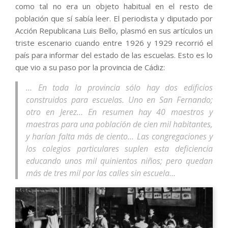
como tal no era un objeto habitual en el resto de
población que sí sabía leer. El periodista y diputado por
Acción Republicana Luis Bello, plasmó en sus artículos un
triste escenario cuando entre 1926 y 1929 recorrió el
país para informar del estado de las escuelas. Esto es lo
que vio a su paso por la provincia de Cádiz:
… En toda la provincia sólo hay dos edificios
construidos para escuelas. Uno en San Fernando;
otro en Jerez… En resumen hay 40 maestros y
maestras para una población de cien mil habitantes,
y harían falta más de ciento… Las congregaciones y
los colegios particulares suplen esta deficiencia
educando unos mil quinientos niños; pero quedan
más de tres mil por las calles sin escuela…