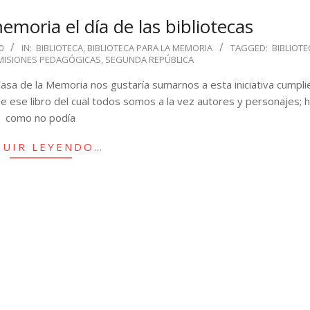
moria el día de las bibliotecas
0
IN:
BIBLIOTECA
,
BIBLIOTECA PARA LA MEMORIA
TAGGED:
BIBLIOT
MISIONES PEDAGÓGICAS
,
SEGUNDA REPÚBLICA
a Casa de la Memoria nos gustaría sumarnos a esta iniciativa cumpl
de ese libro del cual todos somos a la vez autores y personajes; 
como no podía
GUIR LEYENDO…