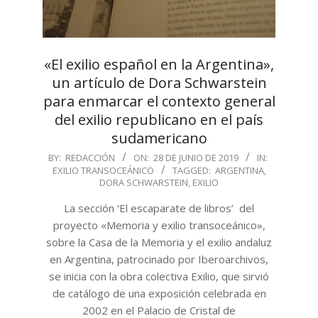
«El exilio español en la Argentina»,
un artículo de Dora Schwarstein
para enmarcar el contexto general
del exilio republicano en el país
sudamericano
2019-
BY:
REDACCIÓN
ON:
28 DE JUNIO DE 2019
IN:
EXILIO TRANSOCEÁNICO
TAGGED:
ARGENTINA
,
06-
DORA SCHWARSTEIN
,
EXILIO
28
La sección ‘El escaparate de libros’ del
proyecto «Memoria y exilio transoceánico»,
sobre la Casa de la Memoria y el exilio andaluz
en Argentina, patrocinado por Iberoarchivos,
se inicia con la obra colectiva Exilio, que sirvió
de catálogo de una exposición celebrada en
2002 en el Palacio de Cristal de