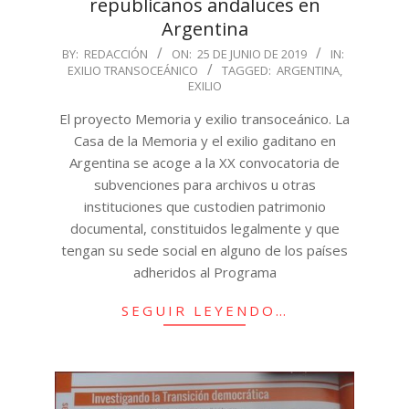
republicanos andaluces en
Argentina
2019-
BY:
REDACCIÓN
ON:
25 DE JUNIO DE 2019
IN:
EXILIO TRANSOCEÁNICO
TAGGED:
ARGENTINA
,
06-
EXILIO
25
El proyecto Memoria y exilio transoceánico. La
Casa de la Memoria y el exilio gaditano en
Argentina se acoge a la XX convocatoria de
subvenciones para archivos u otras
instituciones que custodien patrimonio
documental, constituidos legalmente y que
tengan su sede social en alguno de los países
adheridos al Programa
SEGUIR LEYENDO…