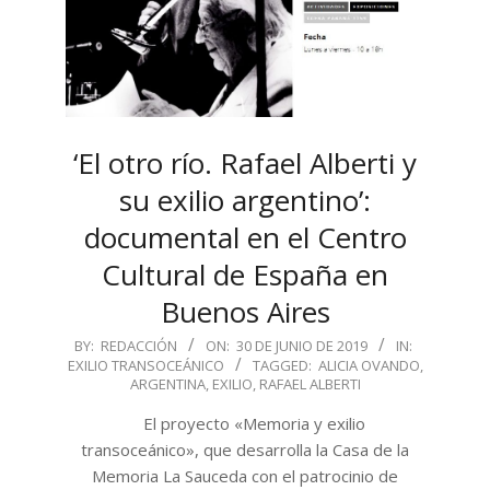
‘El otro río. Rafael Alberti y
su exilio argentino’:
documental en el Centro
Cultural de España en
Buenos Aires
2019-
BY:
REDACCIÓN
ON:
30 DE JUNIO DE 2019
IN:
EXILIO TRANSOCEÁNICO
TAGGED:
ALICIA OVANDO
,
06-
ARGENTINA
,
EXILIO
,
RAFAEL ALBERTI
30
El proyecto «Memoria y exilio
transoceánico», que desarrolla la Casa de la
Memoria La Sauceda con el patrocinio de