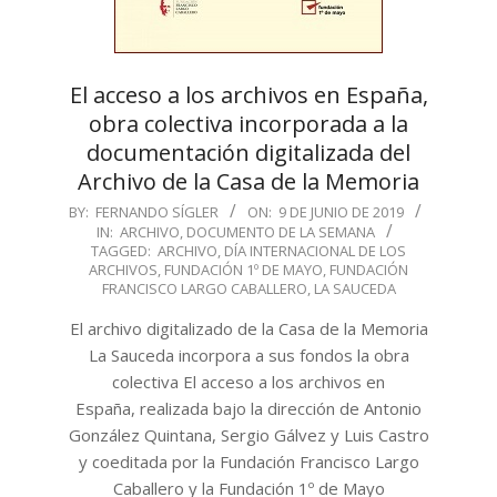
El acceso a los archivos en España,
obra colectiva incorporada a la
documentación digitalizada del
Archivo de la Casa de la Memoria
2019-
BY:
FERNANDO SÍGLER
ON:
9 DE JUNIO DE 2019
IN:
ARCHIVO
,
DOCUMENTO DE LA SEMANA
06-
TAGGED:
ARCHIVO
,
DÍA INTERNACIONAL DE LOS
09
ARCHIVOS
,
FUNDACIÓN 1º DE MAYO
,
FUNDACIÓN
FRANCISCO LARGO CABALLERO
,
LA SAUCEDA
El archivo digitalizado de la Casa de la Memoria
La Sauceda incorpora a sus fondos la obra
colectiva El acceso a los archivos en
España, realizada bajo la dirección de Antonio
González Quintana, Sergio Gálvez y Luis Castro
y coeditada por la Fundación Francisco Largo
Caballero y la Fundación 1º de Mayo