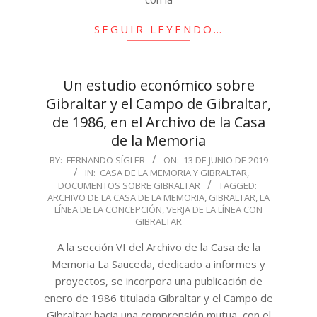
SEGUIR LEYENDO…
Un estudio económico sobre
Gibraltar y el Campo de Gibraltar,
de 1986, en el Archivo de la Casa
de la Memoria
2019-
BY:
FERNANDO SÍGLER
ON:
13 DE JUNIO DE 2019
IN:
CASA DE LA MEMORIA Y GIBRALTAR
,
06-
DOCUMENTOS SOBRE GIBRALTAR
TAGGED:
13
ARCHIVO DE LA CASA DE LA MEMORIA
,
GIBRALTAR
,
LA
LÍNEA DE LA CONCEPCIÓN
,
VERJA DE LA LÍNEA CON
GIBRALTAR
A la sección VI del Archivo de la Casa de la
Memoria La Sauceda, dedicado a informes y
proyectos, se incorpora una publicación de
enero de 1986 titulada Gibraltar y el Campo de
Gibraltar: hacia una comprensión mutua, con el