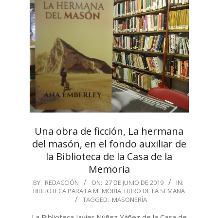
Una obra de ficción, La hermana
del masón, en el fondo auxiliar de
la Biblioteca de la Casa de la
Memoria
2019-
BY:
REDACCIÓN
ON:
27 DE JUNIO DE 2019
IN:
BIBLIOTECA PARA LA MEMORIA
,
LIBRO DE LA SEMANA
06-
TAGGED:
MASONERÍA
27
La Biblioteca Javier Núñez Yáñez de la Casa de