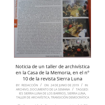
Noticia de un taller de archivística
en la Casa de la Memoria, en el nº
10 de la revista Sierra Luna
2019-
BY:
REDACCIÓN
ON:
24 DE JUNIO DE 2019
IN:
ARCHIVO
,
DOCUMENTO DE LA SEMANA
TAGGED:
06-
IES SIERRA LUNA DE LOS BARRIOS
,
SIERRA LUNA
,
24
TALLER DE ARCHVÍSTICA
,
TRANSICIÓN DEMOCRÁTICA