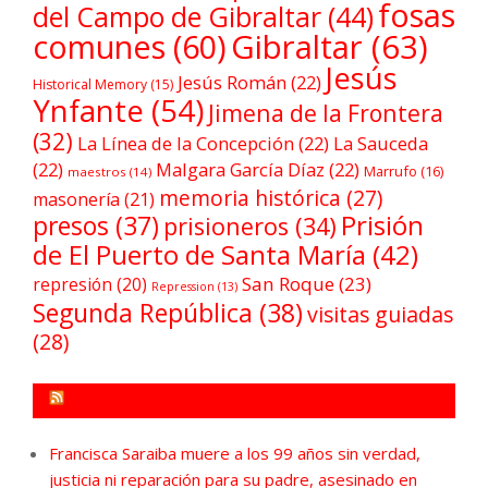
fosas
del Campo de Gibraltar
(44)
comunes
(60)
Gibraltar
(63)
Jesús
Jesús Román
(22)
Historical Memory
(15)
Ynfante
(54)
Jimena de la Frontera
(32)
La Línea de la Concepción
(22)
La Sauceda
(22)
Malgara García Díaz
(22)
Marrufo
(16)
maestros
(14)
memoria histórica
(27)
masonería
(21)
Prisión
presos
(37)
prisioneros
(34)
de El Puerto de Santa María
(42)
San Roque
(23)
represión
(20)
Repression
(13)
Segunda República
(38)
visitas guiadas
(28)
FORO POR LA MEMORIA CAMPO DE GIBRALTAR
Francisca Saraiba muere a los 99 años sin verdad,
justicia ni reparación para su padre, asesinado en