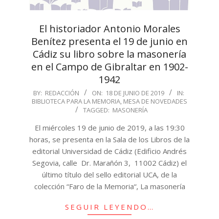
El historiador Antonio Morales
Benítez presenta el 19 de junio en
Cádiz su libro sobre la masonería
en el Campo de Gibraltar en 1902-
1942
2019-
BY:
REDACCIÓN
ON:
18 DE JUNIO DE 2019
IN:
BIBLIOTECA PARA LA MEMORIA
,
MESA DE NOVEDADES
06-
TAGGED:
MASONERÍA
18
El miércoles 19 de junio de 2019, a las 19:30
horas, se presenta en la Sala de los Libros de la
editorial Universidad de Cádiz (Edificio Andrés
Segovia, calle Dr. Marañón 3, 11002 Cádiz) el
último título del sello editorial UCA, de la
colección “Faro de la Memoria“, La masonería
SEGUIR LEYENDO…