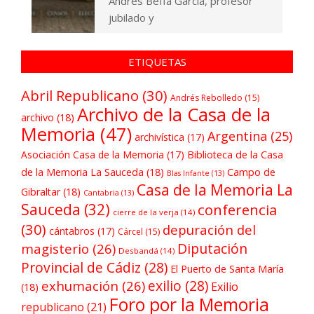
Andrés Beffa García, profesor
jubilado y
ETIQUETAS
Abril Republicano
(30)
Andrés Rebolledo
(15)
Archivo de la Casa de la
archivo
(18)
Memoria
(47)
Argentina
(25)
archivística
(17)
Asociación Casa de la Memoria
(17)
Biblioteca de la Casa
de la Memoria La Sauceda
(18)
Campo de
Blas Infante
(13)
Casa de la Memoria La
Gibraltar
(18)
Cantabria
(13)
Sauceda
(32)
conferencia
cierre de la verja
(14)
(30)
depuración del
cántabros
(17)
Cárcel
(15)
Diputación
magisterio
(26)
Desbandá
(14)
Provincial de Cádiz
(28)
El Puerto de Santa María
exilio
(28)
exhumación
(26)
Exilio
(18)
Foro por la Memoria
republicano
(21)