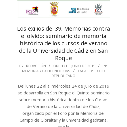
Los exilios del 39. Memorias contra
el olvido: seminario de memoria
histórica de los cursos de verano
de la Universidad de Cádiz en San
Roque
2019-
BY:
REDACCIÓN
ON:
17 DE JUNIO DE 2019
IN:
MEMORIA Y EXILIO
,
NOTICIAS
TAGGED:
EXILIO
06-
REPUBLICANO
17
Del lunes 22 al al miércoles 24 de julio de 2019
se desarrolla en San Roque el Quinto seminario
sobre memoria histórica dentro de los Cursos
de Verano de la Universidad de Cádiz,
organizado por el Foro por la Memoria del
Campo de Gibraltar y la universidad gaditana,
con la