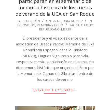
participarán en el seminario de
memoria histórica de los cursos
de verano de la UCA en San Roque
2019-
BY:
REDACCIÓN
ON:
27 DE JUNIO DE 2019
IN:
EXPOSICIÓN
,
MEMORIA Y EXILIO
TAGGED:
EXILIO
06-
REPUBLICANO
,
MER29
27
El presidente y el vicepresidente de la
asociación de Brest (Francia) Mémoire de l’Exil
Républicain Espagnol dans le Finistère
(MER29), Hugues Vigouroux y Jean Sala,
respectivamente, participarán en el seminario
de memoria histórica que organiza el Foro por
la Memoria del Campo de Gibraltar dentro de
los cursos de verano
SEGUIR LEYENDO…