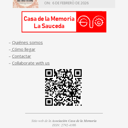
ON:
6 DE FEBRERO DE 2026
–
Quiénes somos
–
Cómo llegar
–
Contactar
–
Collaborate with us
Sitio web de la
Asociación Casa de la Memoria
ISSN: 2792-4386