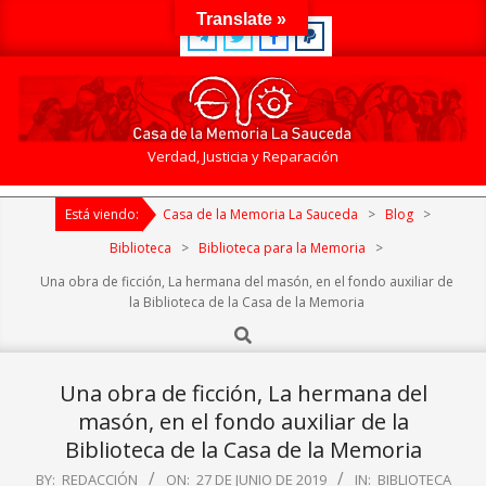
Skip
Translate »
to
content
Casa
Verdad, Justicia y Reparación
de
Primary
la
Está viendo:
Casa de la Memoria La Sauceda
>
Blog
>
Navigation
Memoria
Menu
Biblioteca
>
Biblioteca para la Memoria
>
La
Una obra de ficción, La hermana del masón, en el fondo auxiliar de
Sauceda
la Biblioteca de la Casa de la Memoria
Search
Una obra de ficción, La hermana del
masón, en el fondo auxiliar de la
Biblioteca de la Casa de la Memoria
BY:
REDACCIÓN
ON:
27 DE JUNIO DE 2019
IN:
BIBLIOTECA