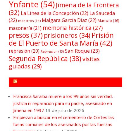
Ynfante
(54)
Jimena de la Frontera
(32)
La Línea de la Concepción
(22)
La Sauceda
(22)
Malgara García Díaz
(22)
Marrufo
(16)
maestros
(14)
memoria histórica
(27)
masonería
(21)
Prisión
presos
(37)
prisioneros
(34)
de El Puerto de Santa María
(42)
San Roque
(23)
represión
(20)
Repression
(13)
Segunda República
(38)
visitas
guiadas
(29)
FORO POR LA MEMORIA CAMPO DE GIBRALTAR
Francisca Saraiba muere a los 99 años sin verdad,
justicia ni reparación para su padre, asesinado en
Jimena en 1937
13 de julio de 2026
Empiezan a buscar en el cementerio de Cortes las
fosas comunes de los asesinados por las fuerzas