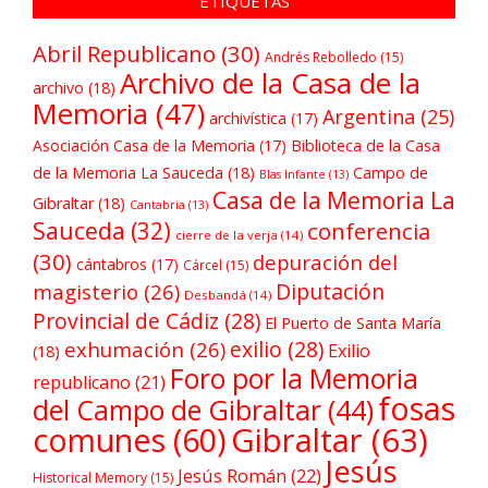
ETIQUETAS
Abril Republicano
(30)
Andrés Rebolledo
(15)
Archivo de la Casa de la
archivo
(18)
Memoria
(47)
Argentina
(25)
archivística
(17)
Asociación Casa de la Memoria
(17)
Biblioteca de la Casa
de la Memoria La Sauceda
(18)
Campo de
Blas Infante
(13)
Casa de la Memoria La
Gibraltar
(18)
Cantabria
(13)
Sauceda
(32)
conferencia
cierre de la verja
(14)
(30)
depuración del
cántabros
(17)
Cárcel
(15)
Diputación
magisterio
(26)
Desbandá
(14)
Provincial de Cádiz
(28)
El Puerto de Santa María
exilio
(28)
exhumación
(26)
Exilio
(18)
Foro por la Memoria
republicano
(21)
fosas
del Campo de Gibraltar
(44)
comunes
(60)
Gibraltar
(63)
Jesús
Jesús Román
(22)
Historical Memory
(15)