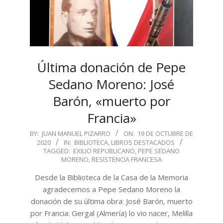
Última donación de Pepe
Sedano Moreno: José
Barón, «muerto por
Francia»
2020-
BY:
JUAN MANUEL PIZARRO
ON:
19 DE OCTUBRE DE
2020
IN:
BIBLIOTECA
,
LIBROS DESTACADOS
10-
TAGGED:
EXILIO REPUBLICANO
,
PEPE SEDANO
19
MORENO
,
RESISTENCIA FRANCESA
Desde la Biblioteca de la Casa de la Memoria
agradecemos a Pepe Sedano Moreno la
donación de su última obra: José Barón, muerto
por Francia: Gergal (Almería) lo vio nacer, Melilla