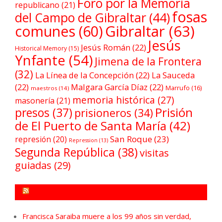
Foro por la Memoria
republicano
(21)
fosas
del Campo de Gibraltar
(44)
comunes
(60)
Gibraltar
(63)
Jesús
Jesús Román
(22)
Historical Memory
(15)
Ynfante
(54)
Jimena de la Frontera
(32)
La Línea de la Concepción
(22)
La Sauceda
(22)
Malgara García Díaz
(22)
Marrufo
(16)
maestros
(14)
memoria histórica
(27)
masonería
(21)
Prisión
presos
(37)
prisioneros
(34)
de El Puerto de Santa María
(42)
San Roque
(23)
represión
(20)
Repression
(13)
Segunda República
(38)
visitas
guiadas
(29)
FORO POR LA MEMORIA CAMPO DE GIBRALTAR
Francisca Saraiba muere a los 99 años sin verdad,