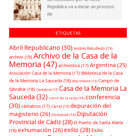
República va a iniciar un proceso
de
ETIQUETAS
Abril Republicano
(30)
Andrés Rebolledo
(15)
Archivo de la Casa de la
archivo
(18)
Memoria
(47)
Argentina
(25)
archivística
(17)
Asociación Casa de la Memoria
(17)
Biblioteca de la Casa
de la Memoria La Sauceda
(18)
Campo de
Blas Infante
(13)
Casa de la Memoria La
Gibraltar
(18)
Cantabria
(13)
Sauceda
(32)
conferencia
cierre de la verja
(14)
(30)
depuración del
cántabros
(17)
Cárcel
(15)
Diputación
magisterio
(26)
Desbandá
(14)
Provincial de Cádiz
(28)
El Puerto de Santa María
exilio
(28)
exhumación
(26)
Exilio
(18)