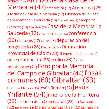
Archivo de la Casa de la
archivo
(18)
Memoria
(47)
Argentina
(25)
archivística
(17)
Asociación Casa de la Memoria
(17)
Biblioteca de la Casa
de la Memoria La Sauceda
(18)
Campo de
Blas Infante
(13)
Casa de la Memoria La
Gibraltar
(18)
Cantabria
(13)
Sauceda
(32)
conferencia
cierre de la verja
(14)
(30)
depuración del
cántabros
(17)
Cárcel
(15)
Diputación
magisterio
(26)
Desbandá
(14)
Provincial de Cádiz
(28)
El Puerto de Santa María
exilio
(28)
exhumación
(26)
Exilio
(18)
Foro por la Memoria
republicano
(21)
fosas
del Campo de Gibraltar
(44)
comunes
(60)
Gibraltar
(63)
Jesús
Jesús Román
(22)
Historical Memory
(15)
Ynfante
(54)
Jimena de la Frontera
(32)
La Línea de la Concepción
(22)
La Sauceda
(22)
Malgara García Díaz
(22)
Marrufo
(16)
maestros
(14)