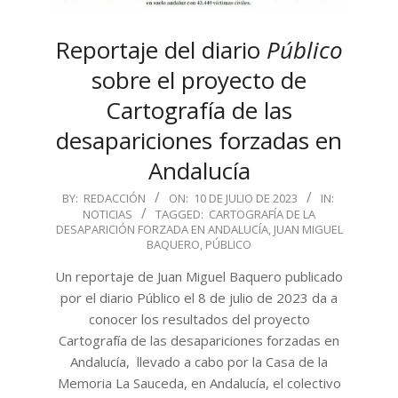
Reportaje del diario
Público
sobre el proyecto de
Cartografía de las
desapariciones forzadas en
Andalucía
2023-
BY:
REDACCIÓN
ON:
10 DE JULIO DE 2023
IN:
NOTICIAS
TAGGED:
CARTOGRAFÍA DE LA
07-
DESAPARICIÓN FORZADA EN ANDALUCÍA
,
JUAN MIGUEL
10
BAQUERO
,
PÚBLICO
Un reportaje de Juan Miguel Baquero publicado
por el diario Público el 8 de julio de 2023 da a
conocer los resultados del proyecto
Cartografía de las desapariciones forzadas en
Andalucía, llevado a cabo por la Casa de la
Memoria La Sauceda, en Andalucía, el colectivo