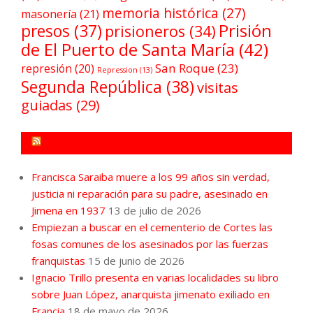
memoria histórica
(27)
masonería
(21)
Prisión
presos
(37)
prisioneros
(34)
de El Puerto de Santa María
(42)
San Roque
(23)
represión
(20)
Repression
(13)
Segunda República
(38)
visitas
guiadas
(29)
FORO POR LA MEMORIA CAMPO DE GIBRALTAR
Francisca Saraiba muere a los 99 años sin verdad,
justicia ni reparación para su padre, asesinado en
Jimena en 1937
13 de julio de 2026
Empiezan a buscar en el cementerio de Cortes las
fosas comunes de los asesinados por las fuerzas
franquistas
15 de junio de 2026
Ignacio Trillo presenta en varias localidades su libro
sobre Juan López, anarquista jimenato exiliado en
Francia
18 de mayo de 2026