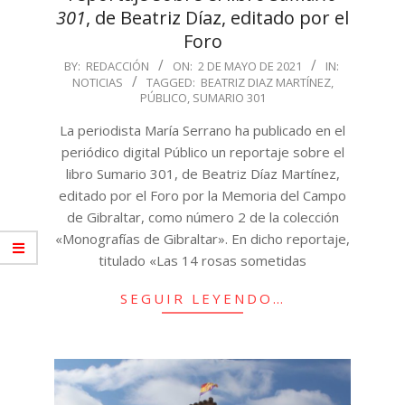
301
, de Beatriz Díaz, editado por el
Foro
2021-
BY:
REDACCIÓN
ON:
2 DE MAYO DE 2021
IN:
NOTICIAS
TAGGED:
BEATRIZ DIAZ MARTÍNEZ
,
05-
PÚBLICO
,
SUMARIO 301
02
La periodista María Serrano ha publicado en el
periódico digital Público un reportaje sobre el
libro Sumario 301, de Beatriz Díaz Martínez,
editado por el Foro por la Memoria del Campo
de Gibraltar, como número 2 de la colección
«Monografías de Gibraltar». En dicho reportaje,
titulado «Las 14 rosas sometidas
SEGUIR LEYENDO…