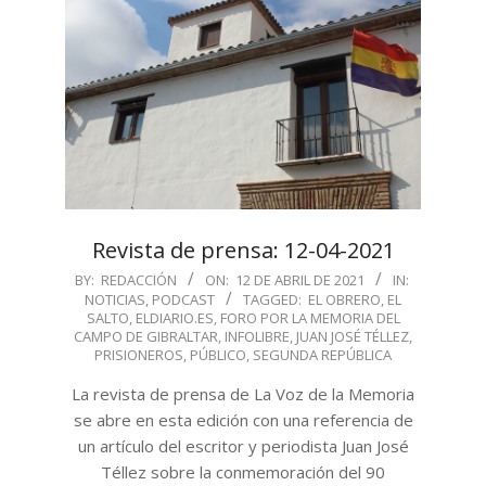
Revista de prensa: 12-04-2021
2021-
BY:
REDACCIÓN
ON:
12 DE ABRIL DE 2021
IN:
NOTICIAS
,
PODCAST
TAGGED:
EL OBRERO
,
EL
04-
SALTO
,
ELDIARIO.ES
,
FORO POR LA MEMORIA DEL
12
CAMPO DE GIBRALTAR
,
INFOLIBRE
,
JUAN JOSÉ TÉLLEZ
,
PRISIONEROS
,
PÚBLICO
,
SEGUNDA REPÚBLICA
La revista de prensa de La Voz de la Memoria
se abre en esta edición con una referencia de
un artículo del escritor y periodista Juan José
Téllez sobre la conmemoración del 90