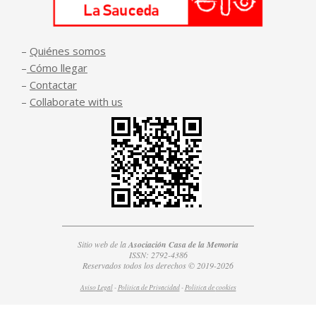
–
Quiénes somos
–
Cómo llegar
–
Contactar
–
Collaborate with us
Sitio web de la
Asociación Casa de la Memoria
ISSN: 2792-4386
Reservados todos los derechos © 2019-2026
Aviso Legal
-
Política de Privacidad
-
Política de
cookies