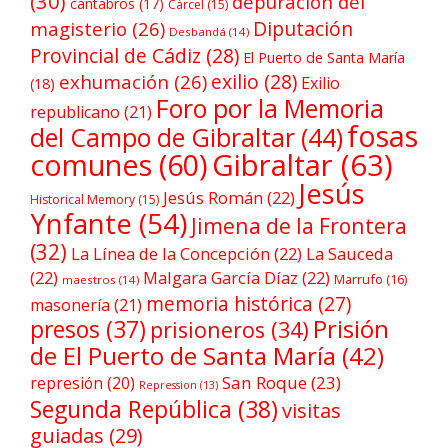
(30)
depuración del
cántabros
(17)
Cárcel
(15)
Diputación
magisterio
(26)
Desbandá
(14)
Provincial de Cádiz
(28)
El Puerto de Santa María
exilio
(28)
exhumación
(26)
Exilio
(18)
Foro por la Memoria
republicano
(21)
fosas
del Campo de Gibraltar
(44)
comunes
(60)
Gibraltar
(63)
Jesús
Jesús Román
(22)
Historical Memory
(15)
Ynfante
(54)
Jimena de la Frontera
(32)
La Línea de la Concepción
(22)
La Sauceda
(22)
Malgara García Díaz
(22)
Marrufo
(16)
maestros
(14)
memoria histórica
(27)
masonería
(21)
Prisión
presos
(37)
prisioneros
(34)
de El Puerto de Santa María
(42)
San Roque
(23)
represión
(20)
Repression
(13)
Segunda República
(38)
visitas
guiadas
(29)