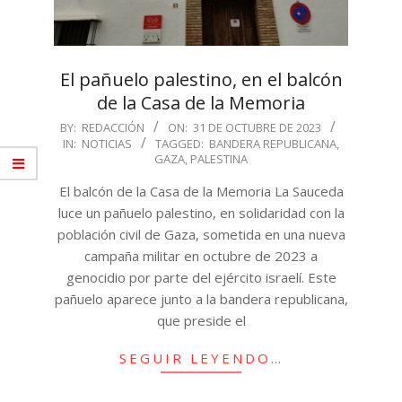
El pañuelo palestino, en el balcón
de la Casa de la Memoria
2023-
BY:
REDACCIÓN
ON:
31 DE OCTUBRE DE 2023
IN:
NOTICIAS
TAGGED:
BANDERA REPUBLICANA
,
10-
GAZA
,
PALESTINA
31
El balcón de la Casa de la Memoria La Sauceda
luce un pañuelo palestino, en solidaridad con la
población civil de Gaza, sometida en una nueva
campaña militar en octubre de 2023 a
genocidio por parte del ejército israelí. Este
pañuelo aparece junto a la bandera republicana,
que preside el
SEGUIR LEYENDO…