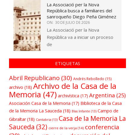
La Associació per la Nova
República busca a familiares del
sanroqueño Diego Peña Giménez
ON:
30 DE JULIO DE 2026
La Associació per la Nova
República va a iniciar un proceso
de
ETIQUETAS
Abril Republicano
(30)
Andrés Rebolledo
(15)
Archivo de la Casa de la
archivo
(18)
Memoria
(47)
Argentina
(25)
archivística
(17)
Asociación Casa de la Memoria
(17)
Biblioteca de la Casa
de la Memoria La Sauceda
(18)
Campo de
Blas Infante
(13)
Casa de la Memoria La
Gibraltar
(18)
Cantabria
(13)
Sauceda
(32)
conferencia
cierre de la verja
(14)