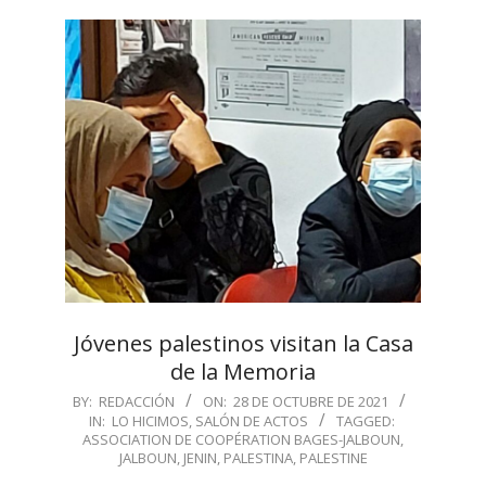
Jóvenes palestinos visitan la Casa
de la Memoria
2021-
BY:
REDACCIÓN
ON:
28 DE OCTUBRE DE 2021
IN:
LO HICIMOS
,
SALÓN DE ACTOS
TAGGED:
10-
ASSOCIATION DE COOPÉRATION BAGES-JALBOUN
,
28
JALBOUN
,
JENIN
,
PALESTINA
,
PALESTINE