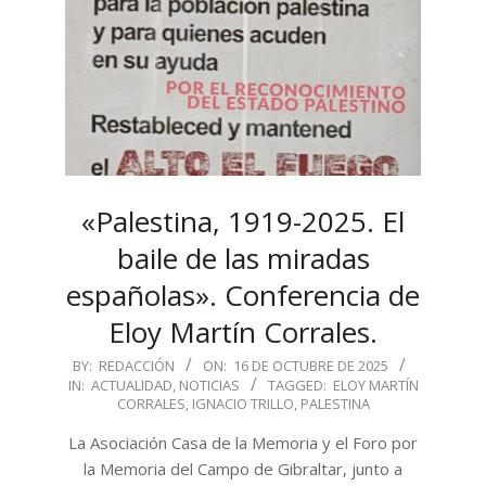
«Palestina, 1919-2025. El
baile de las miradas
españolas». Conferencia de
Eloy Martín Corrales.
2025-
BY:
REDACCIÓN
ON:
16 DE OCTUBRE DE 2025
IN:
ACTUALIDAD
,
NOTICIAS
TAGGED:
ELOY MARTÍN
10-
CORRALES
,
IGNACIO TRILLO
,
PALESTINA
16
La Asociación Casa de la Memoria y el Foro por
la Memoria del Campo de Gibraltar, junto a