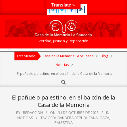
Skip
Translate »
to
content
Casa
Verdad, Justicia y Reparación
de
Primary
la
Está viendo:
Casa de la Memoria La Sauceda
>
Blog
>
Navigation
Memoria
Menu
Noticias
>
La
El pañuelo palestino, en el balcón de la Casa de la Memoria
Sauceda
Search
El pañuelo palestino, en el balcón de la
Casa de la Memoria
BY:
REDACCIÓN
ON:
31 DE OCTUBRE DE 2023
IN:
NOTICIAS
TAGGED:
BANDERA REPUBLICANA
,
GAZA
,
PALESTINA