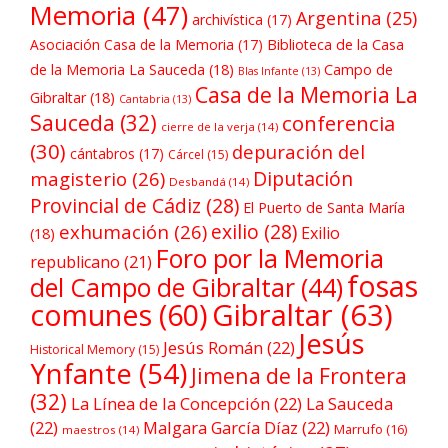
Memoria
(47)
Argentina
(25)
archivística
(17)
Asociación Casa de la Memoria
(17)
Biblioteca de la Casa
de la Memoria La Sauceda
(18)
Campo de
Blas Infante
(13)
Casa de la Memoria La
Gibraltar
(18)
Cantabria
(13)
Sauceda
(32)
conferencia
cierre de la verja
(14)
(30)
depuración del
cántabros
(17)
Cárcel
(15)
Diputación
magisterio
(26)
Desbandá
(14)
Provincial de Cádiz
(28)
El Puerto de Santa María
exilio
(28)
exhumación
(26)
Exilio
(18)
Foro por la Memoria
republicano
(21)
fosas
del Campo de Gibraltar
(44)
comunes
(60)
Gibraltar
(63)
Jesús
Jesús Román
(22)
Historical Memory
(15)
Ynfante
(54)
Jimena de la Frontera
(32)
La Línea de la Concepción
(22)
La Sauceda
(22)
Malgara García Díaz
(22)
Marrufo
(16)
maestros
(14)