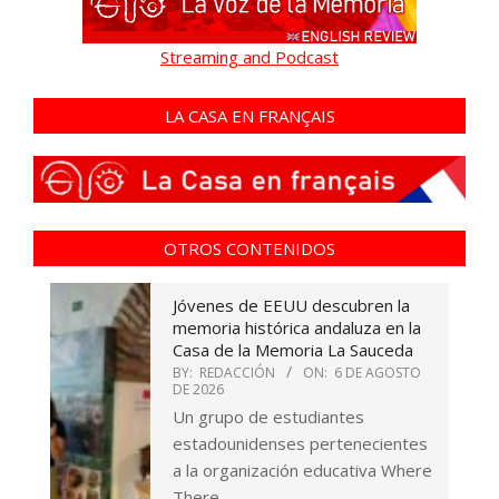
Streaming and Podcast
LA CASA EN FRANÇAIS
OTROS CONTENIDOS
Jóvenes de EEUU descubren la
memoria histórica andaluza en la
Casa de la Memoria La Sauceda
BY:
REDACCIÓN
ON:
6 DE AGOSTO
DE 2026
Un grupo de estudiantes
estadounidenses pertenecientes
a la organización educativa Where
There