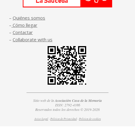
–
Quiénes somos
–
Cómo llegar
–
Contactar
–
Collaborate with us
Sitio web de la
Asociación Casa de la Memoria
ISSN: 2792-4386
Reservados todos los derechos © 2019-2026
Aviso Legal
-
Política de Privacidad
-
Política de
cookies