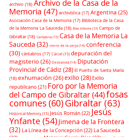
Archivo de la Casa de la
archivo
(18)
Memoria
(47)
Argentina
(25)
archivística
(17)
Asociación Casa de la Memoria
(17)
Biblioteca de la Casa
de la Memoria La Sauceda
(18)
Campo de
Blas Infante
(13)
Casa de la Memoria La
Gibraltar
(18)
Cantabria
(13)
Sauceda
(32)
conferencia
cierre de la verja
(14)
(30)
depuración del
cántabros
(17)
Cárcel
(15)
Diputación
magisterio
(26)
Desbandá
(14)
Provincial de Cádiz
(28)
El Puerto de Santa María
exilio
(28)
exhumación
(26)
Exilio
(18)
Foro por la Memoria
republicano
(21)
fosas
del Campo de Gibraltar
(44)
comunes
(60)
Gibraltar
(63)
Jesús
Jesús Román
(22)
Historical Memory
(15)
Ynfante
(54)
Jimena de la Frontera
(32)
La Línea de la Concepción
(22)
La Sauceda