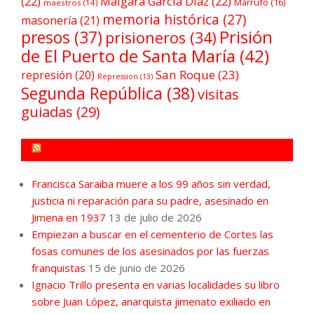
(22)
Malgara García Díaz
(22)
Marrufo
(16)
maestros
(14)
memoria histórica
(27)
masonería
(21)
Prisión
presos
(37)
prisioneros
(34)
de El Puerto de Santa María
(42)
San Roque
(23)
represión
(20)
Repression
(13)
Segunda República
(38)
visitas
guiadas
(29)
FORO POR LA MEMORIA CAMPO DE GIBRALTAR
Francisca Saraiba muere a los 99 años sin verdad,
justicia ni reparación para su padre, asesinado en
Jimena en 1937
13 de julio de 2026
Empiezan a buscar en el cementerio de Cortes las
fosas comunes de los asesinados por las fuerzas
franquistas
15 de junio de 2026
Ignacio Trillo presenta en varias localidades su libro
sobre Juan López, anarquista jimenato exiliado en