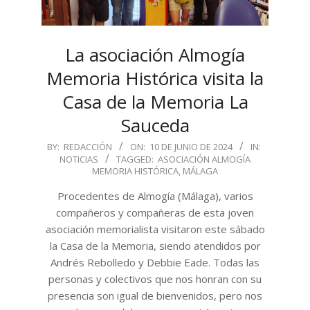
La asociación Almogía
Memoria Histórica visita la
Casa de la Memoria La
Sauceda
2024-
BY:
REDACCIÓN
ON:
10 DE JUNIO DE 2024
IN:
NOTICIAS
TAGGED:
ASOCIACIÓN ALMOGÍA
06-
MEMORIA HISTÓRICA
,
MÁLAGA
10
Procedentes de Almogía (Málaga), varios
compañeros y compañeras de esta joven
asociación memorialista visitaron este sábado
la Casa de la Memoria, siendo atendidos por
Andrés Rebolledo y Debbie Eade. Todas las
personas y colectivos que nos honran con su
presencia son igual de bienvenidos, pero nos