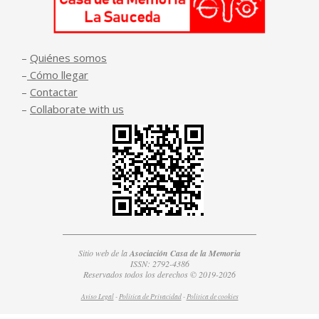
–
Quiénes somos
–
Cómo llegar
–
Contactar
–
Collaborate with us
Sitio web de la
Asociación Casa de la Memoria
ISSN: 2792-4386
Reservados todos los derechos © 2019-2026
Aviso Legal
-
Política de Privacidad
-
Política de
cookies