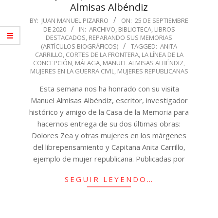
Almisas Albéndiz
2020-
BY:
JUAN MANUEL PIZARRO
ON:
25 DE SEPTIEMBRE
DE 2020
IN:
ARCHIVO
,
BIBLIOTECA
,
LIBROS
09-
DESTACADOS
,
REPARANDO SUS MEMORIAS
25
(ARTÍCULOS BIOGRÁFICOS)
TAGGED:
ANITA
CARRILLO
,
CORTES DE LA FRONTERA
,
LA LÍNEA DE LA
CONCEPCIÓN
,
MÁLAGA
,
MANUEL ALMISAS ALBÉNDIZ
,
MUJERES EN LA GUERRA CIVIL
,
MUJERES REPUBLICANAS
Esta semana nos ha honrado con su visita
Manuel Almisas Albéndiz, escritor, investigador
histórico y amigo de la Casa de la Memoria para
hacernos entrega de su dos últimas obras:
Dolores Zea y otras mujeres en los márgenes
del librepensamiento y Capitana Anita Carrillo,
ejemplo de mujer republicana. Publicadas por
SEGUIR LEYENDO…