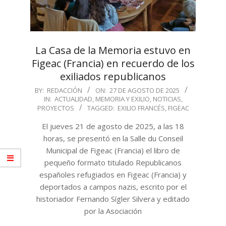
La Casa de la Memoria estuvo en
Figeac (Francia) en recuerdo de los
exiliados republicanos
2025-
BY:
REDACCIÓN
ON:
27 DE AGOSTO DE 2025
IN:
ACTUALIDAD
,
MEMORIA Y EXILIO
,
NOTICIAS
,
08-
PROYECTOS
TAGGED:
EXILIO FRANCÉS
,
FIGEAC
27
El jueves 21 de agosto de 2025, a las 18
horas, se presentó en la Salle du Conseil
Municipal de Figeac (Francia) el libro de
pequeño formato titulado Republicanos
españoles refugiados en Figeac (Francia) y
deportados a campos nazis, escrito por el
historiador Fernando Sígler Silvera y editado
por la Asociación