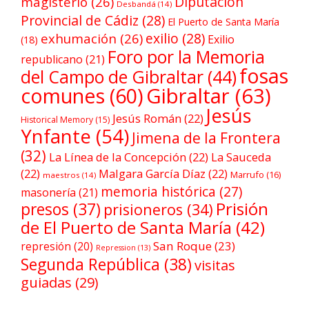
Diputación
magisterio
(26)
Desbandá
(14)
Provincial de Cádiz
(28)
El Puerto de Santa María
exilio
(28)
exhumación
(26)
Exilio
(18)
Foro por la Memoria
republicano
(21)
fosas
del Campo de Gibraltar
(44)
comunes
(60)
Gibraltar
(63)
Jesús
Jesús Román
(22)
Historical Memory
(15)
Ynfante
(54)
Jimena de la Frontera
(32)
La Línea de la Concepción
(22)
La Sauceda
(22)
Malgara García Díaz
(22)
Marrufo
(16)
maestros
(14)
memoria histórica
(27)
masonería
(21)
Prisión
presos
(37)
prisioneros
(34)
de El Puerto de Santa María
(42)
San Roque
(23)
represión
(20)
Repression
(13)
Segunda República
(38)
visitas
guiadas
(29)