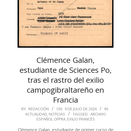
Clémence Galan,
estudiante de Sciences Po,
tras el rastro del exilio
campogibraltareño en
Francia
2026-
BY:
REDACCIÓN
ON:
9 DE JULIO DE 2026
IN:
ACTUALIDAD
,
NOTICIAS
TAGGED:
ARCHIVO
07-
ESPAÑOL OFPRA
,
EXILIO FRANCÉS
09
Clémence Galan, estudiante de primer curso de