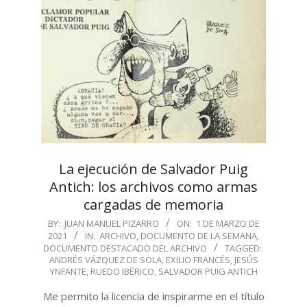
La ejecución de Salvador Puig
Antich: los archivos como armas
cargadas de memoria
2021-
BY:
JUAN MANUEL PIZARRO
ON:
1 DE MARZO DE
2021
IN:
ARCHIVO
,
DOCUMENTO DE LA SEMANA
,
03-
DOCUMENTO DESTACADO DEL ARCHIVO
TAGGED:
01
ANDRÉS VÁZQUEZ DE SOLA
,
EXILIO FRANCÉS
,
JESÚS
YNFANTE
,
RUEDO IBÉRICO
,
SALVADOR PUIG ANTICH
Me permito la licencia de inspirarme en el título