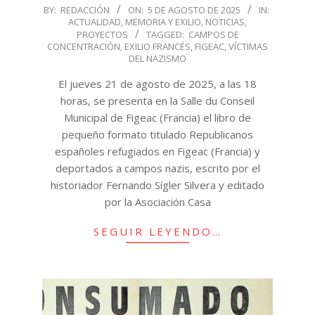
2025-
BY:
REDACCIÓN
ON:
5 DE AGOSTO DE 2025
IN:
ACTUALIDAD
,
MEMORIA Y EXILIO
,
NOTICIAS
,
08-
PROYECTOS
TAGGED:
CAMPOS DE
05
CONCENTRACIÓN
,
EXILIO FRANCÉS
,
FIGEAC
,
VÍCTIMAS
DEL NAZISMO
El jueves 21 de agosto de 2025, a las 18
horas, se presenta en la Salle du Conseil
Municipal de Figeac (Francia) el libro de
pequeño formato titulado Republicanos
españoles refugiados en Figeac (Francia) y
deportados a campos nazis, escrito por el
historiador Fernando Sígler Silvera y editado
por la Asociación Casa
SEGUIR LEYENDO…