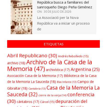
República busca a familiares del
sanroqueño Diego Peña Giménez
ON:
30 DE JULIO DE 2026
La Associació per la Nova
República va a iniciar un proceso
de
ETIQUETAS
Abril Republicano
(30)
Andrés Rebolledo
(15)
Archivo de la Casa de la
archivo
(18)
Memoria
(47)
Argentina
(25)
archivística
(17)
Asociación Casa de la Memoria
(17)
Biblioteca de la Casa
de la Memoria La Sauceda
(18)
Campo de
Blas Infante
(13)
Casa de la Memoria La
Gibraltar
(18)
Cantabria
(13)
Sauceda
(32)
conferencia
cierre de la verja
(14)
(30)
depuración del
cántabros
(17)
Cárcel
(15)