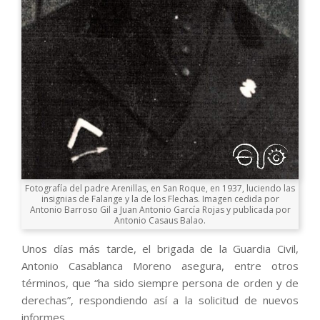
Fotografía del padre Arenillas, en San Roque, en 1937, luciendo las
insignias de Falange y la de los Flechas. Imagen cedida por
Antonio Barroso Gil a Juan Antonio García Rojas y publicada por
Antonio Casaus Balao.
Unos días más tarde, el brigada de la Guardia Civil,
Antonio Casablanca Moreno asegura, entre otros
términos, que “ha sido siempre persona de orden y de
derechas”, respondiendo así a la solicitud de nuevos
informes.