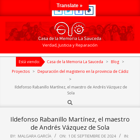
Skip
Translate »
to
content
Casa
Verdad, Justicia y Reparación
de
Primary
la
Está viendo:
Casa de la Memoria La Sauceda
>
Blog
>
Navigation
Memoria
Menu
Proyectos
>
Depuración del magisterio en la provincia de Cádiz
La
>
Sauceda
Ildefonso Rabanillo Martínez, el maestro de Andrés Vázquez de
Sola
Search
Ildefonso Rabanillo Martínez, el maestro
de Andrés Vázquez de Sola
BY:
MALGARA GARCÍA
ON:
1 DE SEPTIEMBRE DE 2024
IN: