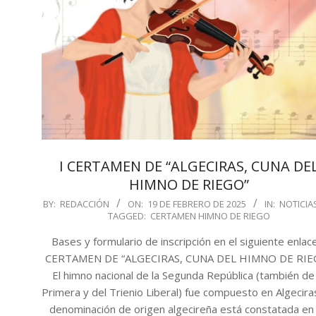
I CERTAMEN DE “ALGECIRAS, CUNA DE
HIMNO DE RIEGO”
2025-
BY:
REDACCIÓN
ON:
19 DE FEBRERO DE 2025
IN:
NOTICIA
TAGGED:
CERTAMEN HIMNO DE RIEGO
02-
19
Bases y formulario de inscripción en el siguiente enlace
CERTAMEN DE “ALGECIRAS, CUNA DEL HIMNO DE RIE
El himno nacional de la Segunda República (también de 
Primera y del Trienio Liberal) fue compuesto en Algecira
denominación de origen algecireña está constatada en