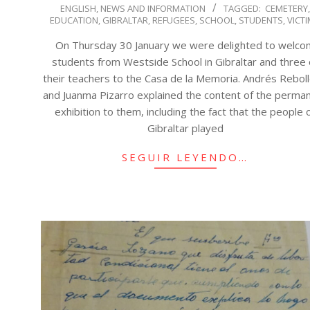
ENGLISH
,
NEWS AND INFORMATION
TAGGED:
CEMETERY
02-
EDUCATION
,
GIBRALTAR
,
REFUGEES
,
SCHOOL
,
STUDENTS
,
VICT
12
On Thursday 30 January we were delighted to welc
students from Westside School in Gibraltar and three 
their teachers to the Casa de la Memoria. Andrés Rebol
and Juanma Pizarro explained the content of the perma
exhibition to them, including the fact that the people 
Gibraltar played
SEGUIR LEYENDO…