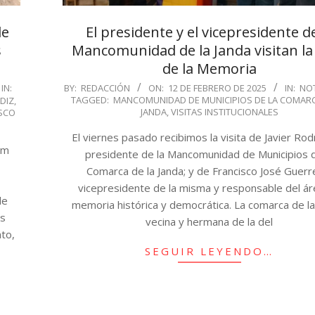
de
El presidente y el vicepresidente de
s
Mancomunidad de la Janda visitan la
de la Memoria
2025-
IN:
BY:
REDACCIÓN
ON:
12 DE FEBRERO DE 2025
IN:
NOT
TAGGED:
MANCOMUNIDAD DE MUNICIPIOS DE LA COMARC
DIZ
,
02-
JANDA
,
VISITAS INSTITUCIONALES
SCO
12
El viernes pasado recibimos la visita de Javier Rod
om
presidente de la Mancomunidad de Municipios d
Comarca de la Janda; y de Francisco José Guerr
vicepresidente de la misma y responsable del á
de
memoria histórica y democrática. La comarca de la
as
vecina y hermana de la del
nto,
SEGUIR LEYENDO…