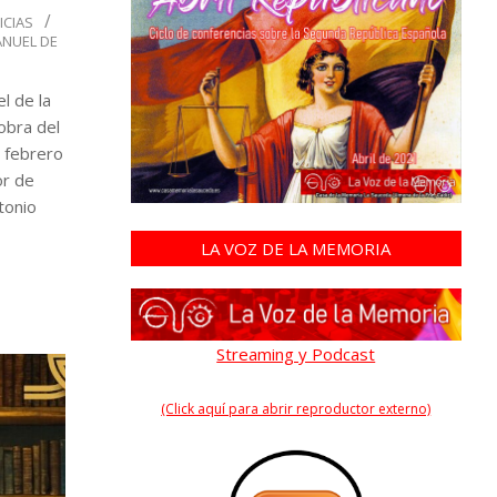
ICIAS
NUEL DE
l de la
 obra del
 febrero
or de
tonio
LA VOZ DE LA MEMORIA
Streaming y Podcast
(Click aquí para abrir reproductor externo)