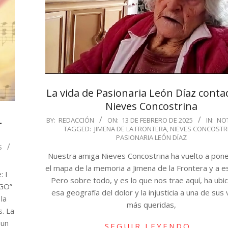
La vida de Pasionaria León Díaz conta
Nieves Concostrina
L
2025-
BY:
REDACCIÓN
ON:
13 DE FEBRERO DE 2025
IN:
NOT
TAGGED:
JIMENA DE LA FRONTERA
,
NIEVES CONCOSTR
02-
PASIONARIA LEÓN DÍAZ
13
S
Nuestra amiga Nieves Concostrina ha vuelto a pon
el mapa de la memoria a Jimena de la Frontera y a e
: I
Pero sobre todo, y es lo que nos trae aquí, ha ubi
GO”
esa geografía del dolor y la injusticia a una de sus
la
más queridas,
s. La
 un
SEGUIR LEYENDO…