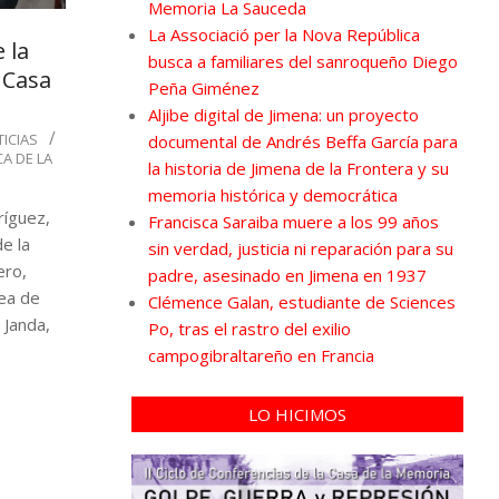
Memoria La Sauceda
La Associació per la Nova República
 la
busca a familiares del sanroqueño Diego
 Casa
Peña Giménez
Aljibe digital de Jimena: un proyecto
ICIAS
documental de Andrés Beffa García para
A DE LA
la historia de Jimena de la Frontera y su
memoria histórica y democrática
ríguez,
Francisca Saraiba muere a los 99 años
e la
sin verdad, justicia ni reparación para su
ero,
padre, asesinado en Jimena en 1937
rea de
Clémence Galan, estudiante de Sciences
 Janda,
Po, tras el rastro del exilio
campogibraltareño en Francia
LO HICIMOS