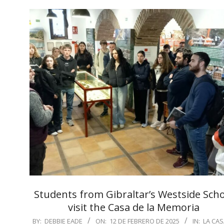
Students from Gibraltar’s Westside Sch
visit the Casa de la Memoria
2025-
BY:
DEBBIE EADE
ON:
12 DE FEBRERO DE 2025
IN:
LA CAS