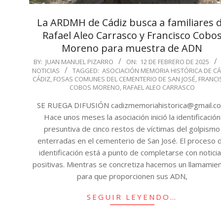
La ARDMH de Cádiz busca a familiares 
Rafael Aleo Carrasco y Francisco Cobo
Moreno para muestra de ADN
2025-
BY:
JUAN MANUEL PIZARRO
ON:
12 DE FEBRERO DE 2025
NOTICIAS
TAGGED:
ASOCIACIÓN MEMORIA HISTÓRICA DE CÁ
02-
CÁDIZ
,
FOSAS COMUNES DEL CEMENTERIO DE SAN JOSÉ
,
FRANCI
12
COBOS MORENO
,
RAFAEL ALEO CARRASCO
SE RUEGA DIFUSIÓN cadizmemoriahistorica@gmail.c
Hace unos meses la asociación inició la identificación
presuntiva de cinco restos de víctimas del golpismo
enterradas en el cementerio de San José. El proceso 
identificación está a punto de completarse con notici
positivas. Mientras se concretiza hacemos un llamamie
para que proporcionen sus ADN,
SEGUIR LEYENDO…