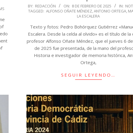
,
2025-
BY:
REDACCIÓN
ON:
8 DE FEBRERO DE 2025
IN:
NOT
IMS
TAGGED:
ALFONSO OÑATE MÉNDEZ
,
ANTONIO ORTEGA
,
MA
02-
LA ESCALERA
ome
08
of
Texto y fotos: Pedro Bohórquez Gutiérrez «Manue
ledo
Escalera. Desde la celda al olvido» es el título de la
nent
profesor Alfonso Oñate Méndez, que el jueves 6 de
of
de 2025 fue presentada, de la mano del profes
Historia e investigador de memoria histórica, An
Ortega,
SEGUIR LEYENDO…