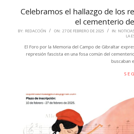
Celebramos el hallazgo de los r
el cementerio d
2025-
BY:
REDACCIÓN
ON:
27 DE FEBRERO DE 2025
IN:
NOTICIA
LA 
02-
27
El Foro por la Memoria del Campo de Gibraltar expresa
represión fascista en una fosa común del cementeri
buscaban e
SE