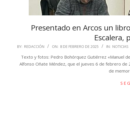
Presentado en Arcos un libro 
Escalera, 
2025-
BY:
REDACCIÓN
ON:
8 DE FEBRERO DE 2025
IN:
NOTICIAS
02-
Texto y fotos: Pedro Bohórquez Gutiérrez «Manuel de la
08
Alfonso Oñate Méndez, que el jueves 6 de febrero de 2
de memoria
SE