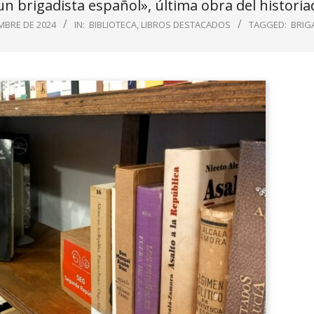
n brigadista español», última obra del historia
MBRE DE 2024
IN:
BIBLIOTECA
,
LIBROS DESTACADOS
TAGGED:
BRIG