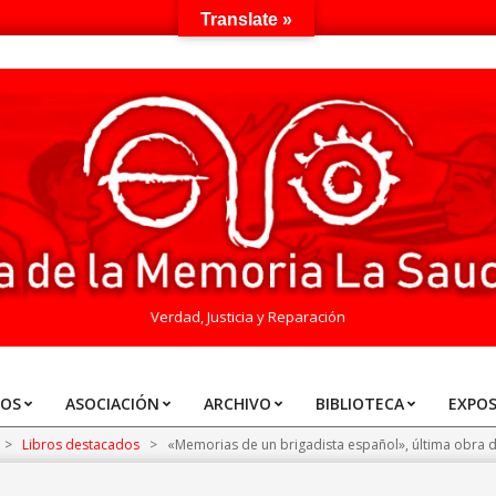
Translate »
Verdad, Justicia y Reparación
TOS
ASOCIACIÓN
ARCHIVO
BIBLIOTECA
EXPOS
>
Libros destacados
>
«Memorias de un brigadista español», última obra de