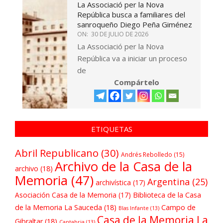
La Associació per la Nova
República busca a familiares del
sanroqueño Diego Peña Giménez
ON:
30 DE JULIO DE 2026
La Associació per la Nova
República va a iniciar un proceso
de
Compártelo
ETIQUETAS
Abril Republicano
(30)
Andrés Rebolledo
(15)
Archivo de la Casa de la
archivo
(18)
Memoria
(47)
Argentina
(25)
archivística
(17)
Asociación Casa de la Memoria
(17)
Biblioteca de la Casa
de la Memoria La Sauceda
(18)
Campo de
Blas Infante
(13)
Casa de la Memoria La
Gibraltar
(18)
Cantabria
(13)