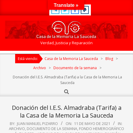
Skip
Translate »
to
content
Casa
Verdad, Justicia y Reparación
de
Primary
la
Está viendo:
Casa de la Memoria La Sauceda
>
Blog
>
Navigation
Memoria
Menu
Archivo
>
Documento de la semana
>
La
Donación del I.E.S. Almadraba (Tarifa) a la Casa de la Memoria La
Sauceda
Sauceda
Search
Donación del I.E.S. Almadraba (Tarifa) a
la Casa de la Memoria La Sauceda
BY:
JUAN MANUEL PIZARRO
ON:
11 DE MAYO DE 2021
IN:
ARCHIVO
,
DOCUMENTO DE LA SEMANA
,
FONDO HEMEROGRÁFICO