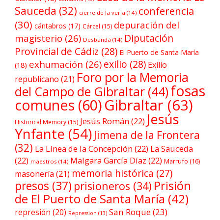
Sauceda
(32)
conferencia
cierre de la verja
(14)
(30)
depuración del
cántabros
(17)
Cárcel
(15)
Diputación
magisterio
(26)
Desbandá
(14)
Provincial de Cádiz
(28)
El Puerto de Santa María
exilio
(28)
exhumación
(26)
Exilio
(18)
Foro por la Memoria
republicano
(21)
fosas
del Campo de Gibraltar
(44)
comunes
(60)
Gibraltar
(63)
Jesús
Jesús Román
(22)
Historical Memory
(15)
Ynfante
(54)
Jimena de la Frontera
(32)
La Línea de la Concepción
(22)
La Sauceda
(22)
Malgara García Díaz
(22)
Marrufo
(16)
maestros
(14)
memoria histórica
(27)
masonería
(21)
Prisión
presos
(37)
prisioneros
(34)
de El Puerto de Santa María
(42)
San Roque
(23)
represión
(20)
Repression
(13)