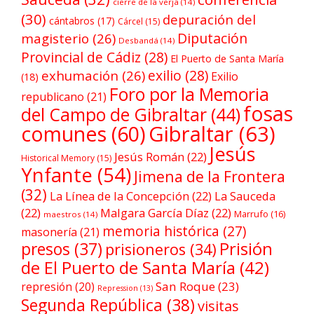
cierre de la verja
(14)
(30)
depuración del
cántabros
(17)
Cárcel
(15)
Diputación
magisterio
(26)
Desbandá
(14)
Provincial de Cádiz
(28)
El Puerto de Santa María
exilio
(28)
exhumación
(26)
Exilio
(18)
Foro por la Memoria
republicano
(21)
fosas
del Campo de Gibraltar
(44)
comunes
(60)
Gibraltar
(63)
Jesús
Jesús Román
(22)
Historical Memory
(15)
Ynfante
(54)
Jimena de la Frontera
(32)
La Línea de la Concepción
(22)
La Sauceda
(22)
Malgara García Díaz
(22)
Marrufo
(16)
maestros
(14)
memoria histórica
(27)
masonería
(21)
Prisión
presos
(37)
prisioneros
(34)
de El Puerto de Santa María
(42)
San Roque
(23)
represión
(20)
Repression
(13)
Segunda República
(38)
visitas