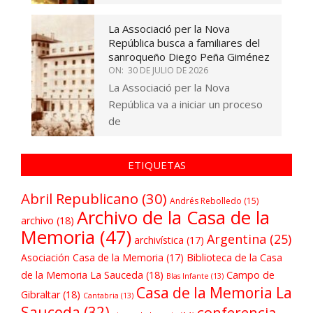
La Associació per la Nova
República busca a familiares del
sanroqueño Diego Peña Giménez
ON:
30 DE JULIO DE 2026
La Associació per la Nova
República va a iniciar un proceso
de
ETIQUETAS
Abril Republicano
(30)
Andrés Rebolledo
(15)
Archivo de la Casa de la
archivo
(18)
Memoria
(47)
Argentina
(25)
archivística
(17)
Asociación Casa de la Memoria
(17)
Biblioteca de la Casa
de la Memoria La Sauceda
(18)
Campo de
Blas Infante
(13)
Casa de la Memoria La
Gibraltar
(18)
Cantabria
(13)
Sauceda
(32)
conferencia