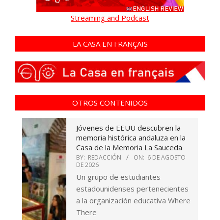
Streaming and Podcast
LA CASA EN FRANÇAIS
OTROS CONTENIDOS
Jóvenes de EEUU descubren la
memoria histórica andaluza en la
Casa de la Memoria La Sauceda
BY:
REDACCIÓN
ON:
6 DE AGOSTO
DE 2026
Un grupo de estudiantes
estadounidenses pertenecientes
a la organización educativa Where
There