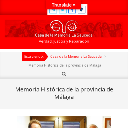
Skip
Translate »
to
content
Casa
Verdad, Justicia y Reparación
de
Primary
la
Está viendo:
Casa de la Memoria La Sauceda
>
Navigation
Memoria
Menu
Memoria Histórica de la provincia de Málaga
La
Search
Sauceda
Memoria Histórica de la provincia de
Málaga