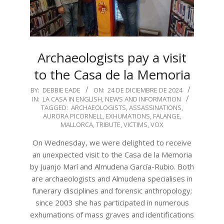
Archaeologists pay a visit
to the Casa de la Memoria
2024-
BY:
DEBBIE EADE
ON:
24 DE DICIEMBRE DE 2024
IN:
LA CASA IN ENGLISH
,
NEWS AND INFORMATION
12-
TAGGED:
ARCHAEOLOGISTS
,
ASSASSINATIONS
,
24
AURORA PICORNELL
,
EXHUMATIONS
,
FALANGE
,
MALLORCA
,
TRIBUTE
,
VICTIMS
,
VOX
On Wednesday, we were delighted to receive
an unexpected visit to the Casa de la Memoria
by Juanjo Marí and Almudena García-Rubio. Both
are archaeologists and Almudena specialises in
funerary disciplines and forensic anthropology;
since 2003 she has participated in numerous
exhumations of mass graves and identifications