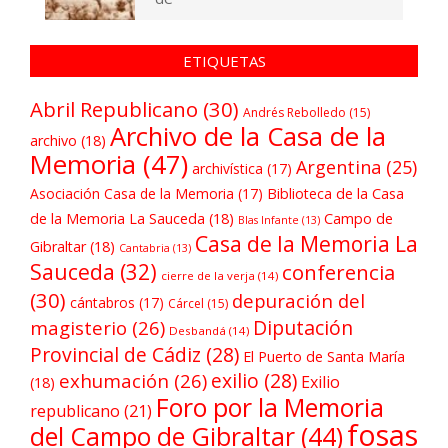
ETIQUETAS
Abril Republicano
(30)
Andrés Rebolledo
(15)
Archivo de la Casa de la
archivo
(18)
Memoria
(47)
Argentina
(25)
archivística
(17)
Asociación Casa de la Memoria
(17)
Biblioteca de la Casa
de la Memoria La Sauceda
(18)
Campo de
Blas Infante
(13)
Casa de la Memoria La
Gibraltar
(18)
Cantabria
(13)
Sauceda
(32)
conferencia
cierre de la verja
(14)
(30)
depuración del
cántabros
(17)
Cárcel
(15)
Diputación
magisterio
(26)
Desbandá
(14)
Provincial de Cádiz
(28)
El Puerto de Santa María
exilio
(28)
exhumación
(26)
Exilio
(18)
Foro por la Memoria
republicano
(21)
fosas
del Campo de Gibraltar
(44)