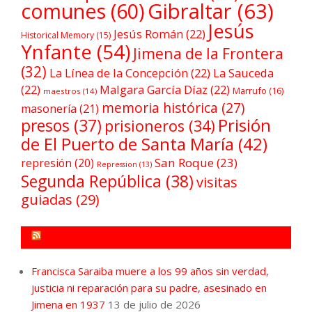
comunes
(60)
Gibraltar
(63)
Jesús
Jesús Román
(22)
Historical Memory
(15)
Ynfante
(54)
Jimena de la Frontera
(32)
La Línea de la Concepción
(22)
La Sauceda
(22)
Malgara García Díaz
(22)
Marrufo
(16)
maestros
(14)
memoria histórica
(27)
masonería
(21)
Prisión
presos
(37)
prisioneros
(34)
de El Puerto de Santa María
(42)
San Roque
(23)
represión
(20)
Repression
(13)
Segunda República
(38)
visitas
guiadas
(29)
FORO POR LA MEMORIA CAMPO DE GIBRALTAR
Francisca Saraiba muere a los 99 años sin verdad,
justicia ni reparación para su padre, asesinado en
Jimena en 1937
13 de julio de 2026