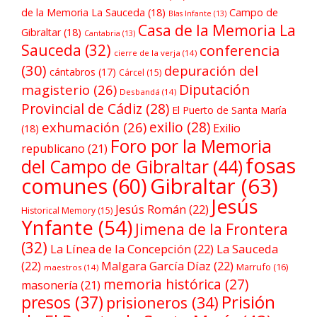
de la Memoria La Sauceda
(18)
Campo de
Blas Infante
(13)
Casa de la Memoria La
Gibraltar
(18)
Cantabria
(13)
Sauceda
(32)
conferencia
cierre de la verja
(14)
(30)
depuración del
cántabros
(17)
Cárcel
(15)
Diputación
magisterio
(26)
Desbandá
(14)
Provincial de Cádiz
(28)
El Puerto de Santa María
exilio
(28)
exhumación
(26)
Exilio
(18)
Foro por la Memoria
republicano
(21)
fosas
del Campo de Gibraltar
(44)
comunes
(60)
Gibraltar
(63)
Jesús
Jesús Román
(22)
Historical Memory
(15)
Ynfante
(54)
Jimena de la Frontera
(32)
La Línea de la Concepción
(22)
La Sauceda
(22)
Malgara García Díaz
(22)
Marrufo
(16)
maestros
(14)
memoria histórica
(27)
masonería
(21)
Prisión
presos
(37)
prisioneros
(34)