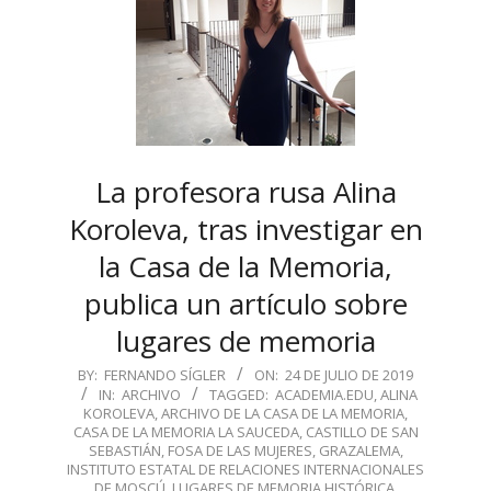
La profesora rusa Alina
Koroleva, tras investigar en
la Casa de la Memoria,
publica un artículo sobre
lugares de memoria
2019-
BY:
FERNANDO SÍGLER
ON:
24 DE JULIO DE 2019
IN:
ARCHIVO
TAGGED:
ACADEMIA.EDU
,
ALINA
07-
KOROLEVA
,
ARCHIVO DE LA CASA DE LA MEMORIA
,
24
CASA DE LA MEMORIA LA SAUCEDA
,
CASTILLO DE SAN
SEBASTIÁN
,
FOSA DE LAS MUJERES
,
GRAZALEMA
,
INSTITUTO ESTATAL DE RELACIONES INTERNACIONALES
DE MOSCÚ
,
LUGARES DE MEMORIA HISTÓRICA
,