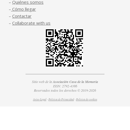
–
Quiénes somos
–
Cómo llegar
–
Contactar
–
Collaborate with us
Sitio web de la
Asociación Casa de la Memoria
ISSN: 2792-4386
Reservados todos los derechos © 2019-2026
Aviso Legal
-
Política de Privacidad
-
Política de
cookies