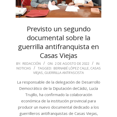
Previsto un segundo
documental sobre la
guerrilla antifranquista en
Casas Viejas
2022-
BY:
REDACCIÓN
ON:
2 DE AGOSTO DE 2022
IN:
NOTICIAS
TAGGED:
BERNABÉ LÓPEZ CALLE
,
CASAS
08-
VIEJAS
,
GUERRILLA ANTIFASCISTA
02
La responsable de la delegación de Desarrollo
Democrático de la Diputación deCádiz, Lucía
Trujillo, ha confirmado la colaboración
económica de la institución provincial para
producir un nuevo documental dedicado a los
guerrilleros antifranquistas de Casas Viejas,