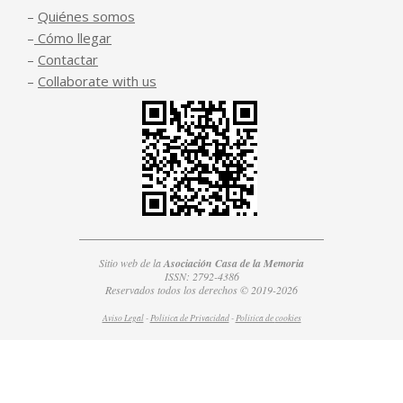
–
Quiénes somos
–
Cómo llegar
–
Contactar
–
Collaborate with us
Sitio web de la
Asociación Casa de la Memoria
ISSN: 2792-4386
Reservados todos los derechos © 2019-2026
Aviso Legal
-
Política de Privacidad
-
Política de
cookies