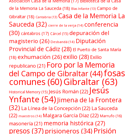
Asociación Casa de la Memoria
(17)
Biblioteca de la Casa
de la Memoria La Sauceda
(18)
Campo de
Blas Infante
(13)
Casa de la Memoria La
Gibraltar
(18)
Cantabria
(13)
Sauceda
(32)
conferencia
cierre de la verja
(14)
(30)
depuración del
cántabros
(17)
Cárcel
(15)
Diputación
magisterio
(26)
Desbandá
(14)
Provincial de Cádiz
(28)
El Puerto de Santa María
exilio
(28)
exhumación
(26)
Exilio
(18)
Foro por la Memoria
republicano
(21)
fosas
del Campo de Gibraltar
(44)
comunes
(60)
Gibraltar
(63)
Jesús
Jesús Román
(22)
Historical Memory
(15)
Ynfante
(54)
Jimena de la Frontera
(32)
La Línea de la Concepción
(22)
La Sauceda
(22)
Malgara García Díaz
(22)
Marrufo
(16)
maestros
(14)
memoria histórica
(27)
masonería
(21)
Prisión
presos
(37)
prisioneros
(34)