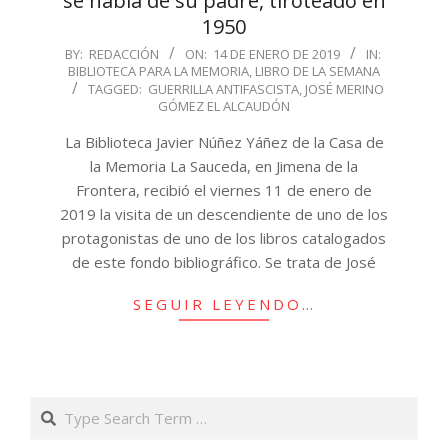
se habla de su padre, tiroteado en
1950
2019-
BY:
REDACCIÓN
ON:
14 DE ENERO DE 2019
IN:
BIBLIOTECA PARA LA MEMORIA
,
LIBRO DE LA SEMANA
01-
TAGGED:
GUERRILLA ANTIFASCISTA
,
JOSÉ MERINO
14
GÓMEZ EL ALCAUDÓN
La Biblioteca Javier Núñez Yáñez de la Casa de
la Memoria La Sauceda, en Jimena de la
Frontera, recibió el viernes 11 de enero de
2019 la visita de un descendiente de uno de los
protagonistas de uno de los libros catalogados
de este fondo bibliográfico. Se trata de José
SEGUIR LEYENDO…
Search