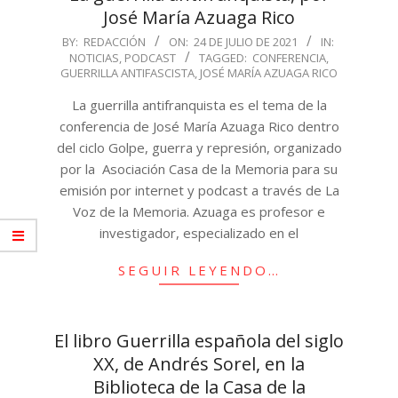
José María Azuaga Rico
2021-
BY:
REDACCIÓN
ON:
24 DE JULIO DE 2021
IN:
NOTICIAS
,
PODCAST
TAGGED:
CONFERENCIA
,
07-
GUERRILLA ANTIFASCISTA
,
JOSÉ MARÍA AZUAGA RICO
24
La guerrilla antifranquista es el tema de la
conferencia de José María Azuaga Rico dentro
del ciclo Golpe, guerra y represión, organizado
por la Asociación Casa de la Memoria para su
emisión por internet y podcast a través de La
Voz de la Memoria. Azuaga es profesor e
investigador, especializado en el
SEGUIR LEYENDO…
El libro Guerrilla española del siglo
XX, de Andrés Sorel, en la
Biblioteca de la Casa de la