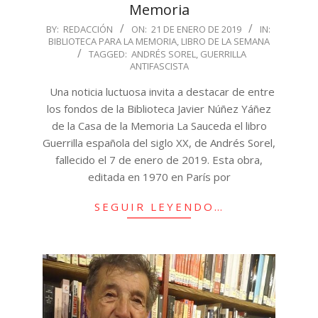
Memoria
2019-
BY:
REDACCIÓN
ON:
21 DE ENERO DE 2019
IN:
BIBLIOTECA PARA LA MEMORIA
,
LIBRO DE LA SEMANA
01-
TAGGED:
ANDRÉS SOREL
,
GUERRILLA
21
ANTIFASCISTA
Una noticia luctuosa invita a destacar de entre
los fondos de la Biblioteca Javier Núñez Yáñez
de la Casa de la Memoria La Sauceda el libro
Guerrilla española del siglo XX, de Andrés Sorel,
fallecido el 7 de enero de 2019. Esta obra,
editada en 1970 en París por
SEGUIR LEYENDO…