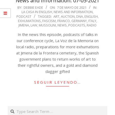
News and Information: 07-05-2021
2021-
BY:
DEBBIE EADE
ON:
7 DE MAYO DE 2021
IN:
LA CASA IN ENGLISH
,
NEWS AND INFORMATION
,
05-
PODCAST
TAGGED:
ART
,
AUCTION
,
DNA
,
ENGLISH
,
07
EXHUMATIONS
,
FASCISM
,
FRANCO
,
GERMANY
,
ITALY
,
JIMENA
,
LAW
,
MUSSOLINI
,
NEWS
,
PODCASTS
,
RADIO
In the news this episode, podcasts of talks in
our conference cycle, La Voz de la Memoria on
local radio, preparations for more exhumations
at Jimena de la Frontera cemetery, the Spanish
government plans to return works of art to
their rightful owners, and a gold and diamond
dagger gifted
SEGUIR LEYENDO…
Search