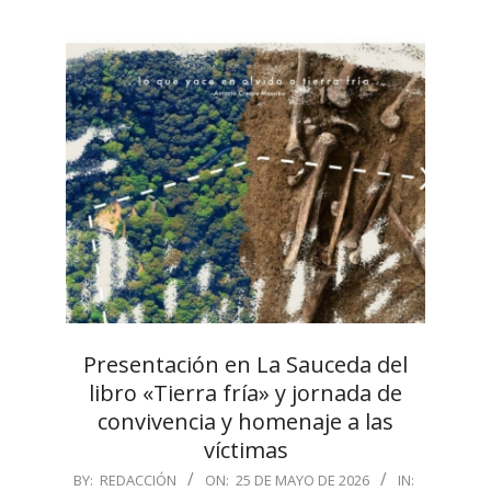
Presentación en La Sauceda del
libro «Tierra fría» y jornada de
convivencia y homenaje a las
víctimas
2026-
BY:
REDACCIÓN
ON:
25 DE MAYO DE 2026
IN: