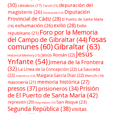
(30)
depuración del
cántabros
(17)
Cárcel
(15)
Diputación
magisterio
(26)
Desbandá
(14)
Provincial de Cádiz
(28)
El Puerto de Santa María
exilio
(28)
exhumación
(26)
Exilio
(18)
Foro por la Memoria
republicano
(21)
fosas
del Campo de Gibraltar
(44)
comunes
(60)
Gibraltar
(63)
Jesús
Jesús Román
(22)
Historical Memory
(15)
Ynfante
(54)
Jimena de la Frontera
(32)
La Línea de la Concepción
(22)
La Sauceda
(22)
Malgara García Díaz
(22)
Marrufo
(16)
maestros
(14)
memoria histórica
(27)
masonería
(21)
Prisión
presos
(37)
prisioneros
(34)
de El Puerto de Santa María
(42)
San Roque
(23)
represión
(20)
Repression
(13)
Segunda República
(38)
visitas