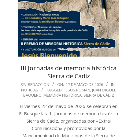
III Jornadas de memoria histórica
Sierra de Cádiz
2026-
BY:
REDACCIÓN
ON:
17 DE MAYO DE 2026
IN:
NOTICIAS
TAGGED:
JESÚS ROMÁN
,
JUAN MIGUEL
05-
BAQUERO
,
MEMORIA HISTÓRICA
,
SIERRA DE CÁDIZ
17
El viernes 22 de mayo de 2026 se celebran en
El Bosque las III Jornadas de memoria histórica
Sierra de Cádiz, organizadas por «Extra!
Comunicación» y promovidas por la
Mancomunidad de Municipios de la Sierra de