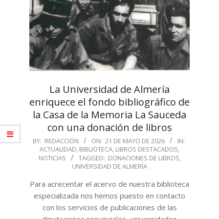
La Universidad de Almería
enriquece el fondo bibliográfico de
la Casa de la Memoria La Sauceda
con una donación de libros
2026-
BY:
REDACCIÓN
ON:
21 DE MAYO DE 2026
IN:
ACTUALIDAD
,
BIBLIOTECA
,
LIBROS DESTACADOS
,
05-
NOTICIAS
TAGGED:
DONACIONES DE LIBROS
,
21
UNIVERSIDAD DE ALMERÍA
Para acrecentar el acervo de nuestra biblioteca
especializada nos hemos puesto en contacto
con los servicios de publicaciones de las
diputaciones provinciales, universidades