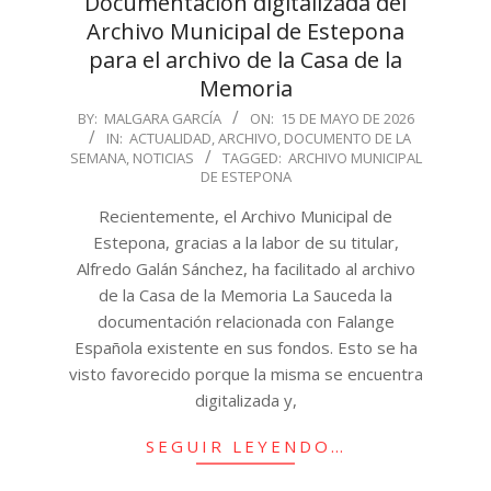
Documentación digitalizada del
Archivo Municipal de Estepona
para el archivo de la Casa de la
Memoria
2026-
BY:
MALGARA GARCÍA
ON:
15 DE MAYO DE 2026
IN:
ACTUALIDAD
,
ARCHIVO
,
DOCUMENTO DE LA
05-
SEMANA
,
NOTICIAS
TAGGED:
ARCHIVO MUNICIPAL
15
DE ESTEPONA
Recientemente, el Archivo Municipal de
Estepona, gracias a la labor de su titular,
Alfredo Galán Sánchez, ha facilitado al archivo
de la Casa de la Memoria La Sauceda la
documentación relacionada con Falange
Española existente en sus fondos. Esto se ha
visto favorecido porque la misma se encuentra
digitalizada y,
SEGUIR LEYENDO…