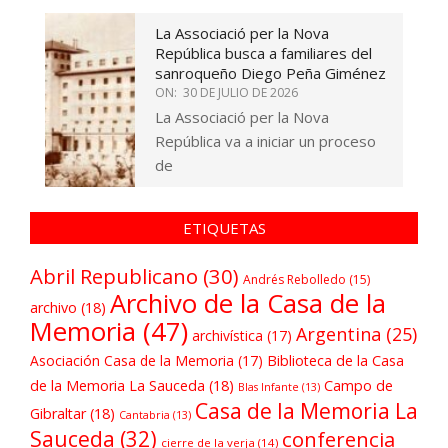
La Associació per la Nova
República busca a familiares del
sanroqueño Diego Peña Giménez
ON:
30 DE JULIO DE 2026
La Associació per la Nova
República va a iniciar un proceso
de
ETIQUETAS
Abril Republicano
(30)
Andrés Rebolledo
(15)
Archivo de la Casa de la
archivo
(18)
Memoria
(47)
Argentina
(25)
archivística
(17)
Asociación Casa de la Memoria
(17)
Biblioteca de la Casa
de la Memoria La Sauceda
(18)
Campo de
Blas Infante
(13)
Casa de la Memoria La
Gibraltar
(18)
Cantabria
(13)
Sauceda
(32)
conferencia
cierre de la verja
(14)