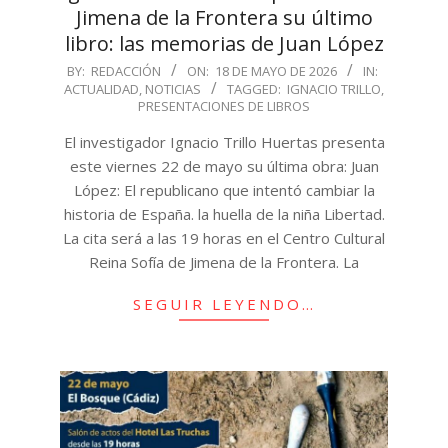
Jimena de la Frontera su último
libro: las memorias de Juan López
2026-
BY:
REDACCIÓN
ON:
18 DE MAYO DE 2026
IN:
ACTUALIDAD
,
NOTICIAS
TAGGED:
IGNACIO TRILLO
,
05-
PRESENTACIONES DE LIBROS
18
El investigador Ignacio Trillo Huertas presenta
este viernes 22 de mayo su última obra: Juan
López: El republicano que intentó cambiar la
historia de España. la huella de la niña Libertad.
La cita será a las 19 horas en el Centro Cultural
Reina Sofía de Jimena de la Frontera. La
SEGUIR LEYENDO…