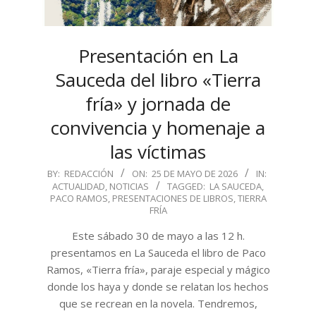
Presentación en La
Sauceda del libro «Tierra
fría» y jornada de
convivencia y homenaje a
las víctimas
2026-
BY:
REDACCIÓN
ON:
25 DE MAYO DE 2026
IN:
ACTUALIDAD
,
NOTICIAS
TAGGED:
LA SAUCEDA
,
05-
PACO RAMOS
,
PRESENTACIONES DE LIBROS
,
TIERRA
25
FRÍA
Este sábado 30 de mayo a las 12 h.
presentamos en La Sauceda el libro de Paco
Ramos, «Tierra fría», paraje especial y mágico
donde los haya y donde se relatan los hechos
que se recrean en la novela. Tendremos,