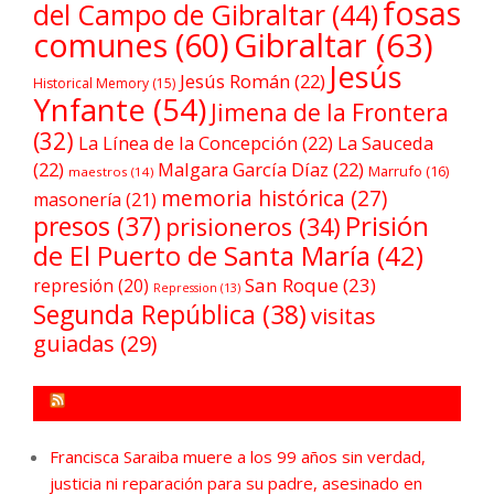
fosas
del Campo de Gibraltar
(44)
comunes
(60)
Gibraltar
(63)
Jesús
Jesús Román
(22)
Historical Memory
(15)
Ynfante
(54)
Jimena de la Frontera
(32)
La Línea de la Concepción
(22)
La Sauceda
(22)
Malgara García Díaz
(22)
Marrufo
(16)
maestros
(14)
memoria histórica
(27)
masonería
(21)
Prisión
presos
(37)
prisioneros
(34)
de El Puerto de Santa María
(42)
San Roque
(23)
represión
(20)
Repression
(13)
Segunda República
(38)
visitas
guiadas
(29)
FORO POR LA MEMORIA CAMPO DE GIBRALTAR
Francisca Saraiba muere a los 99 años sin verdad,
justicia ni reparación para su padre, asesinado en