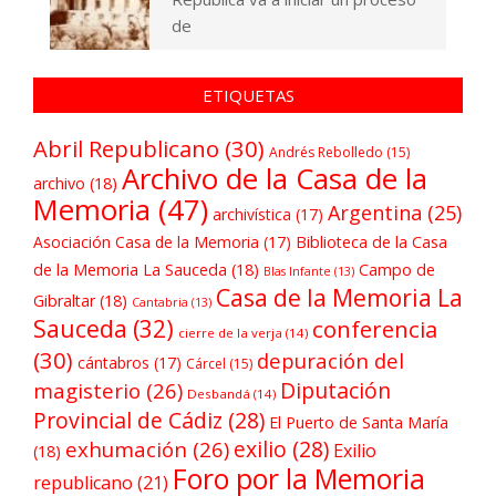
de
ETIQUETAS
Abril Republicano
(30)
Andrés Rebolledo
(15)
Archivo de la Casa de la
archivo
(18)
Memoria
(47)
Argentina
(25)
archivística
(17)
Asociación Casa de la Memoria
(17)
Biblioteca de la Casa
de la Memoria La Sauceda
(18)
Campo de
Blas Infante
(13)
Casa de la Memoria La
Gibraltar
(18)
Cantabria
(13)
Sauceda
(32)
conferencia
cierre de la verja
(14)
(30)
depuración del
cántabros
(17)
Cárcel
(15)
Diputación
magisterio
(26)
Desbandá
(14)
Provincial de Cádiz
(28)
El Puerto de Santa María
exilio
(28)
exhumación
(26)
Exilio
(18)
Foro por la Memoria
republicano
(21)