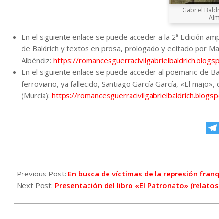
Gabriel Baldr
Alm
En el siguiente enlace se puede acceder a la 2ª Edición am
de Baldrich y textos en prosa, prologado y editado por Ma
Albéndiz:
https://romancesguerracivilgabrielbaldrich.blo
En el siguiente enlace se puede acceder al poemario de Bald
ferroviario, ya fallecido, Santiago García García, «El majo»,
(Murcia):
https://romancesguerracivilgabrielbaldrich.blog
2025-
09-
Previous Post:
En busca de víctimas de la represión fra
25
Next Post:
Presentación del libro «El Patronato» (relato