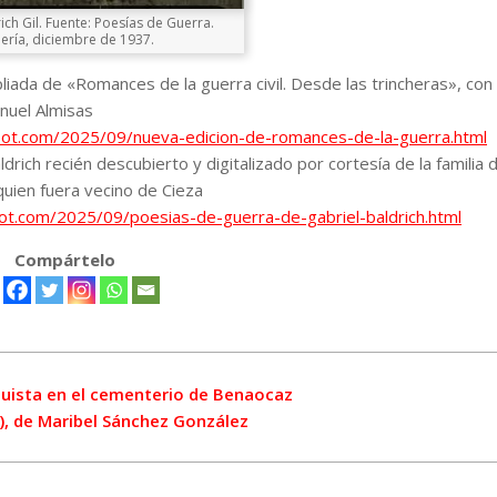
ich Gil. Fuente: Poesías de Guerra.
ería, diciembre de 1937.
pliada de «Romances de la guerra civil. Desde las trincheras», c
nuel Almisas
gspot.com/2025/09/nueva-edicion-de-romances-de-la-guerra.html
rich recién descubierto y digitalizado por cortesía de la familia 
 quien fuera vecino de Cieza
spot.com/2025/09/poesias-de-guerra-de-gabriel-baldrich.html
Compártelo
nquista en el cementerio de Benaocaz
s), de Maribel Sánchez González