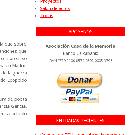
Proyectos
Salón de actos
Todas
APÓYENOS
 la que sobre
Asociación Casa de la Memoria
canciones que
Banco Caixabank:
u compromiso
IBAN ES70 2100 8579 0502 0005 3796
ina en Madrid
 de la guerra
a de Leopoldo
gura de poeta
rcía García
,
r su artículo
ENTRADAS RECIENTES
Jóvenes de EEUU descubren la memoria