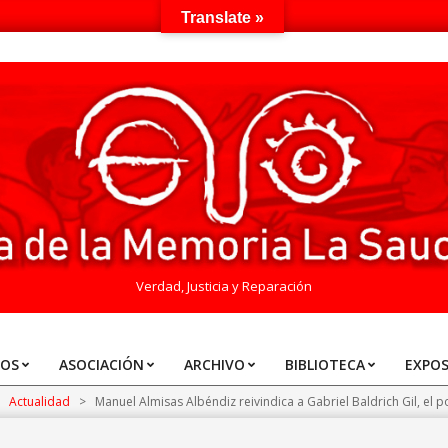
Translate »
Verdad, Justicia y Reparación
TOS
ASOCIACIÓN
ARCHIVO
BIBLIOTECA
EXPOS
>
Actualidad
>
Manuel Almisas Albéndiz reivindica a Gabriel Baldrich Gil, el 