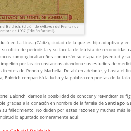
iel Baldrich. Edición de «Altavoz del Frente» de
iembre de 1937 (Edición facsímil).
educó en La Línea (Cádiz), ciudad de la que es hijo adoptivo y en
u oficio de periodista y su faceta de letrista de reconocidas 
 pocos campogibraltareños conocerán su etapa de juventud y s
o impelido por las circunstancias abandona sus estudios de medic
os frentes de Ronda y Marbella. De ahí en adelante, y hasta el fin
 Baldrich compartirá la lucha y la palabra con poetas de la tall
iel Baldrich, darnos la posibilidad de conocer y reivindicar su fi
ible gracias a la donación en nombre de la familia de
Santiago Ga
a su fallecimiento. No duden por estas razones y muchas más lee
 amplitud lo apuntado someramente aquí: