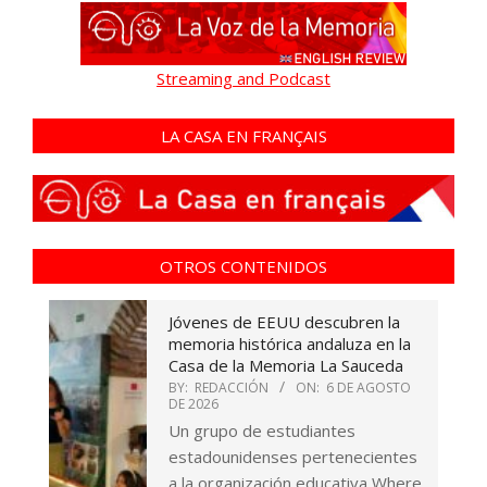
Streaming and Podcast
LA CASA EN FRANÇAIS
OTROS CONTENIDOS
Jóvenes de EEUU descubren la
memoria histórica andaluza en la
Casa de la Memoria La Sauceda
BY:
REDACCIÓN
ON:
6 DE AGOSTO
DE 2026
Un grupo de estudiantes
estadounidenses pertenecientes
a la organización educativa Where