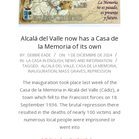
Alcalá del Valle now has a Casa de
la Memoria of its own
2024-
BY:
DEBBIE EADE
ON:
1 DE DICIEMBRE DE 2024
IN:
LA CASA IN ENGLISH
,
NEWS AND INFORMATION
12-
TAGGED:
ALCALÁ DEL VALLE
,
CASA DE LA MEMORIA
,
01
INAUGURATION
,
MASS GRAVES
,
REPRESSION
The inauguration took place last week of the
Casa de la Memoria in Alcalá del Valle (Cádiz), a
town which fell to the Francoist forces on 18
September 1936. The brutal repression there
resulted in the deaths of nearly 100 victims and
numerous local people were imprisoned or
went into