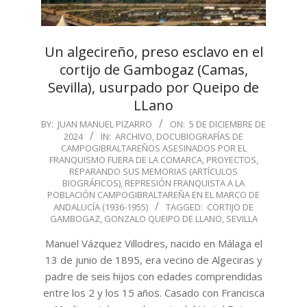
Un algecireño, preso esclavo en el
cortijo de Gambogaz (Camas,
Sevilla), usurpado por Queipo de
LLano
2024-
BY:
JUAN MANUEL PIZARRO
ON:
5 DE DICIEMBRE DE
2024
IN:
ARCHIVO
,
DOCUBIOGRAFÍAS DE
12-
CAMPOGIBRALTAREÑOS ASESINADOS POR EL
05
FRANQUISMO FUERA DE LA COMARCA
,
PROYECTOS
,
REPARANDO SUS MEMORIAS (ARTÍCULOS
BIOGRÁFICOS)
,
REPRESIÓN FRANQUISTA A LA
POBLACIÓN CAMPOGIBRALTAREÑA EN EL MARCO DE
ANDALUCÍA (1936-1955)
TAGGED:
CORTIJO DE
GAMBOGAZ
,
GONZALO QUEIPO DE LLANO
,
SEVILLA
Manuel Vázquez Villodres, nacido en Málaga el
13 de junio de 1895, era vecino de Algeciras y
padre de seis hijos con edades comprendidas
entre los 2 y los 15 años. Casado con Francisca