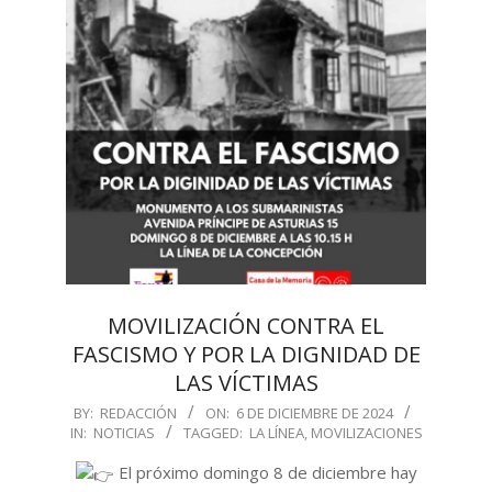
MOVILIZACIÓN CONTRA EL
FASCISMO Y POR LA DIGNIDAD DE
LAS VÍCTIMAS
2024-
BY:
REDACCIÓN
ON:
6 DE DICIEMBRE DE 2024
IN:
NOTICIAS
TAGGED:
LA LÍNEA
,
MOVILIZACIONES
12-
06
El próximo domingo 8 de diciembre hay