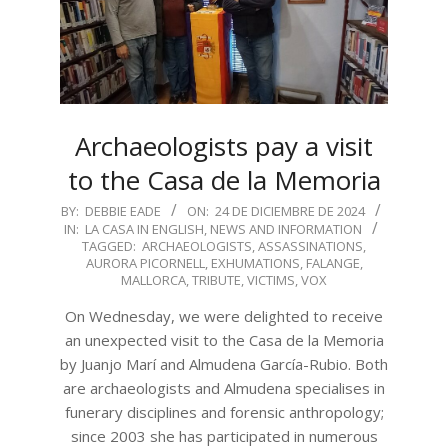
Archaeologists pay a visit
to the Casa de la Memoria
2024-
BY:
DEBBIE EADE
ON:
24 DE DICIEMBRE DE 2024
IN:
LA CASA IN ENGLISH
,
NEWS AND INFORMATION
12-
TAGGED:
ARCHAEOLOGISTS
,
ASSASSINATIONS
,
24
AURORA PICORNELL
,
EXHUMATIONS
,
FALANGE
,
MALLORCA
,
TRIBUTE
,
VICTIMS
,
VOX
On Wednesday, we were delighted to receive
an unexpected visit to the Casa de la Memoria
by Juanjo Marí and Almudena García-Rubio. Both
are archaeologists and Almudena specialises in
funerary disciplines and forensic anthropology;
since 2003 she has participated in numerous