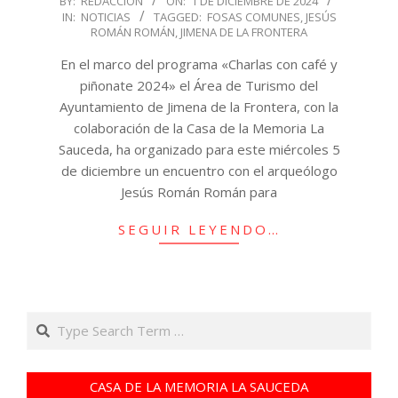
BY:
REDACCIÓN
ON:
1 DE DICIEMBRE DE 2024
IN:
NOTICIAS
TAGGED:
FOSAS COMUNES
,
JESÚS
12-
ROMÁN ROMÁN
,
JIMENA DE LA FRONTERA
01
En el marco del programa «Charlas con café y
piñonate 2024» el Área de Turismo del
Ayuntamiento de Jimena de la Frontera, con la
colaboración de la Casa de la Memoria La
Sauceda, ha organizado para este miércoles 5
de diciembre un encuentro con el arqueólogo
Jesús Román Román para
SEGUIR LEYENDO…
Search
CASA DE LA MEMORIA LA SAUCEDA