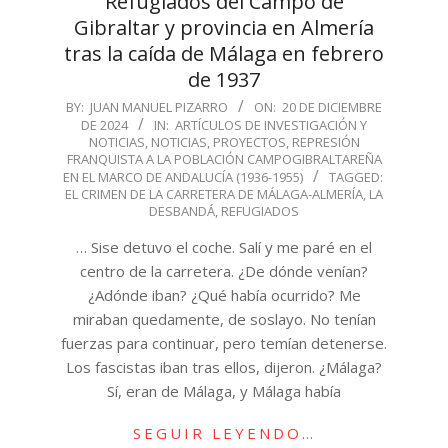
Refugiados del Campo de
Gibraltar y provincia en Almería
tras la caída de Málaga en febrero
de 1937
2024-
BY:
JUAN MANUEL PIZARRO
ON:
20 DE DICIEMBRE
DE 2024
IN:
ARTÍCULOS DE INVESTIGACIÓN Y
12-
NOTICIAS
,
NOTICIAS
,
PROYECTOS
,
REPRESIÓN
20
FRANQUISTA A LA POBLACIÓN CAMPOGIBRALTAREÑA
EN EL MARCO DE ANDALUCÍA (1936-1955)
TAGGED:
EL CRIMEN DE LA CARRETERA DE MÁLAGA-ALMERÍA
,
LA
DESBANDÁ
,
REFUGIADOS
… Sise detuvo el coche. Salí y me paré en el
centro de la carretera. ¿De dónde venían?
¿Adónde iban? ¿Qué había ocurrido? Me
miraban quedamente, de soslayo. No tenían
fuerzas para continuar, pero temían detenerse.
Los fascistas iban tras ellos, dijeron. ¿Málaga?
Sí, eran de Málaga, y Málaga había
SEGUIR LEYENDO…