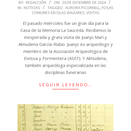
2024-
BY:
REDACCIÓN
ON:
20 DE DICIEMBRE DE 2024
IN:
NOTICIAS
TAGGED:
AURORA PICORNELL
,
FOSAS
12-
COMUNES EN ISLAS BALEARES
,
VISITAS
20
El pasado miércoles fue un gran día para la
Casa de la Memoria La Sauceda. Recibimos la
inesperada y grata visita de Juanjo Marí y
Almudena García-Rubio. Juanjo es arqueólogo y
miembro de la Asociación Arqueológica de
Eivissa y Formentera (ASEF). Y Almudena,
también arqueóloga especializada en las
disciplinas funerarias
SEGUIR LEYENDO…