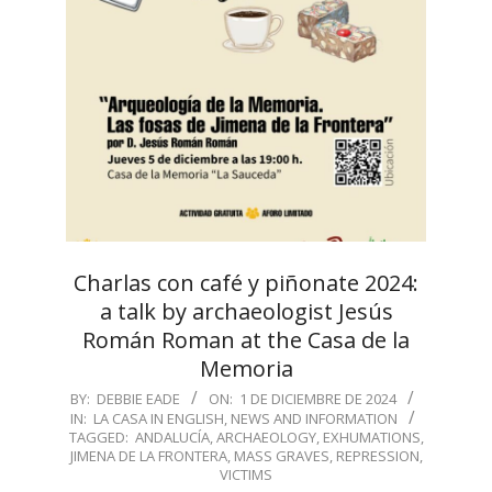
Charlas con café y piñonate 2024:
a talk by archaeologist Jesús
Román Roman at the Casa de la
Memoria
2024-
BY:
DEBBIE EADE
ON:
1 DE DICIEMBRE DE 2024
IN:
LA CASA IN ENGLISH
,
NEWS AND INFORMATION
12-
TAGGED:
ANDALUCÍA
,
ARCHAEOLOGY
,
EXHUMATIONS
,
01
JIMENA DE LA FRONTERA
,
MASS GRAVES
,
REPRESSION
,
VICTIMS