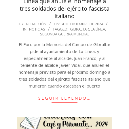
Línea que anule el homenaje a
tres soldados del ejército fascista
italiano
2024-
BY:
REDACCIÓN
ON:
4 DE DICIEMBRE DE 2024
IN:
NOTICIAS
TAGGED:
GIBRALTAR
,
LA LÍNEA
,
12-
SEGUNDA GUERRA MUNDIAL
04
El Foro por la Memoria del Campo de Gibraltar
pide al ayuntamiento de La Línea, y
especialmente al alcalde, Juan Franco, y al
teniente de alcalde Javier Vidal, que anulen el
homenaje previsto para el próximo domingo a
tres soldados del ejército fascista italiano que
murieron cuando atacaban el puerto
SEGUIR LEYENDO…