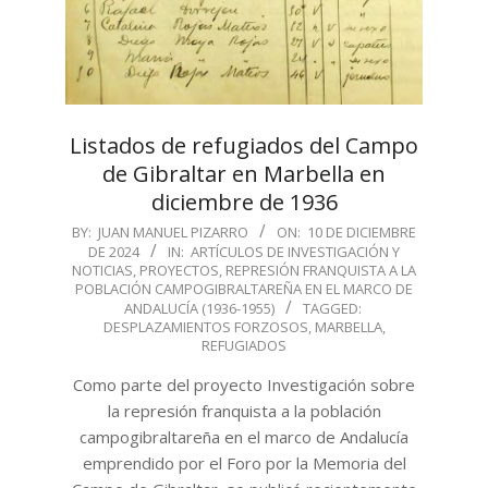
Listados de refugiados del Campo
de Gibraltar en Marbella en
diciembre de 1936
2024-
BY:
JUAN MANUEL PIZARRO
ON:
10 DE DICIEMBRE
DE 2024
IN:
ARTÍCULOS DE INVESTIGACIÓN Y
12-
NOTICIAS
,
PROYECTOS
,
REPRESIÓN FRANQUISTA A LA
10
POBLACIÓN CAMPOGIBRALTAREÑA EN EL MARCO DE
ANDALUCÍA (1936-1955)
TAGGED:
DESPLAZAMIENTOS FORZOSOS
,
MARBELLA
,
REFUGIADOS
Como parte del proyecto Investigación sobre
la represión franquista a la población
campogibraltareña en el marco de Andalucía
emprendido por el Foro por la Memoria del