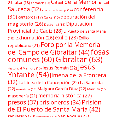
Casa de la Memoria La
Gibraltar
(18)
Cantabria
(13)
Sauceda
(32)
conferencia
cierre de la verja
(14)
(30)
depuración del
cántabros
(17)
Cárcel
(15)
Diputación
magisterio
(26)
Desbandá
(14)
Provincial de Cádiz
(28)
El Puerto de Santa María
exilio
(28)
exhumación
(26)
Exilio
(18)
Foro por la Memoria
republicano
(21)
fosas
del Campo de Gibraltar
(44)
comunes
(60)
Gibraltar
(63)
Jesús
Jesús Román
(22)
Historical Memory
(15)
Ynfante
(54)
Jimena de la Frontera
(32)
La Línea de la Concepción
(22)
La Sauceda
(22)
Malgara García Díaz
(22)
Marrufo
(16)
maestros
(14)
memoria histórica
(27)
masonería
(21)
Prisión
presos
(37)
prisioneros
(34)
de El Puerto de Santa María
(42)
San Roque
(23)
represión
(20)
Repression
(13)