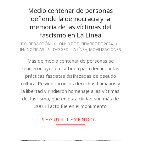
Medio centenar de personas
defiende la democracia y la
memoria de las víctimas del
fascismo en La Línea
2024-
BY:
REDACCIÓN
ON:
9 DE DICIEMBRE DE 2024
IN:
NOTICIAS
TAGGED:
LA LÍNEA
,
MOVILIZACIONES
12-
09
Más de medio centenar de personas se
reunieron ayer en La Línea para denunciar las
prácticas fascistas disfrazadas de pseudo
cultura. Reivindicaron los derechos humanos y
la libertad y rindieron homenaje a las víctimas
del fascismo, que en esta ciudad son más de
300. El acto fue en el monumento
SEGUIR LEYENDO…