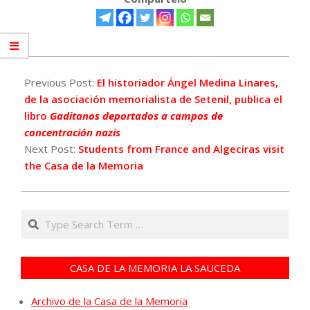
2024-
02-
Previous Post:
El historiador Ángel Medina Linares,
19
de la asociación memorialista de Setenil, publica el
libro
Gaditanos deportados a campos de
concentración nazis
Next Post:
Students from France and Algeciras visit
the Casa de la Memoria
Search
CASA DE LA MEMORIA LA SAUCEDA
Archivo de la Casa de la Memoria