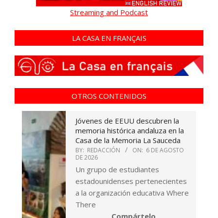
Streaming and Podcast
LA CASA EN FRANÇAIS
OTROS CONTENIDOS
Jóvenes de EEUU descubren la
memoria histórica andaluza en la
Casa de la Memoria La Sauceda
BY:
REDACCIÓN
ON:
6 DE AGOSTO
DE 2026
Un grupo de estudiantes
estadounidenses pertenecientes
a la organización educativa Where
There
Compártelo