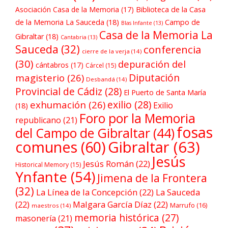
Asociación Casa de la Memoria
(17)
Biblioteca de la Casa
de la Memoria La Sauceda
(18)
Campo de
Blas Infante
(13)
Casa de la Memoria La
Gibraltar
(18)
Cantabria
(13)
Sauceda
(32)
conferencia
cierre de la verja
(14)
(30)
depuración del
cántabros
(17)
Cárcel
(15)
Diputación
magisterio
(26)
Desbandá
(14)
Provincial de Cádiz
(28)
El Puerto de Santa María
exilio
(28)
exhumación
(26)
Exilio
(18)
Foro por la Memoria
republicano
(21)
fosas
del Campo de Gibraltar
(44)
comunes
(60)
Gibraltar
(63)
Jesús
Jesús Román
(22)
Historical Memory
(15)
Ynfante
(54)
Jimena de la Frontera
(32)
La Línea de la Concepción
(22)
La Sauceda
(22)
Malgara García Díaz
(22)
Marrufo
(16)
maestros
(14)
memoria histórica
(27)
masonería
(21)