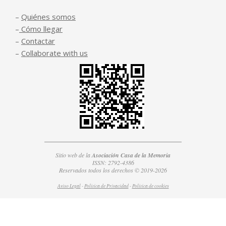
–
Quiénes somos
–
Cómo llegar
–
Contactar
–
Collaborate with us
Sitio web de la
Asociación Casa de la Memoria
ISSN: 2792-4386
Reservados todos los derechos © 2019-2026
Aviso Legal
-
Política de Privacidad
-
Política de
cookies